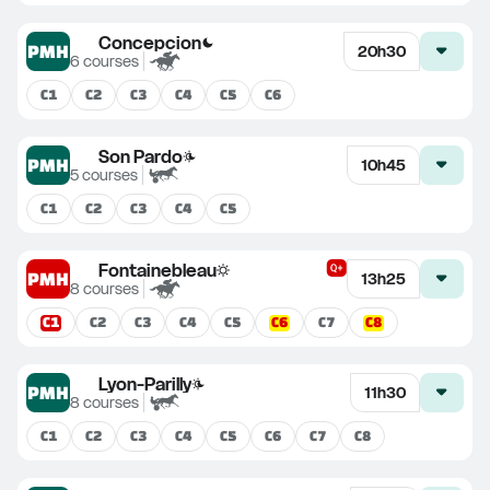
Concepcion
PMH
20h30
6
courses
C
1
C
2
C
3
C
4
C
5
C
6
Son Pardo
PMH
10h45
5
courses
C
1
C
2
C
3
C
4
C
5
Fontainebleau
PMH
13h25
8
courses
C
1
C
6
C
8
C
2
C
3
C
4
C
5
C
7
Lyon-Parilly
PMH
11h30
8
courses
C
1
C
2
C
3
C
4
C
5
C
6
C
7
C
8