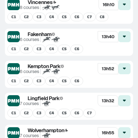
Vincennes
PMH
16h10
8
courses
C
1
C
2
C
3
C
4
C
5
C
6
C
7
C
8
Fakenham
PMH
13h40
6
courses
C
1
C
2
C
3
C
4
C
5
C
6
Kempton Park
PMH
13h52
6
courses
C
1
C
2
C
3
C
4
C
5
C
6
Lingfield Park
PMH
13h32
7
courses
C
1
C
2
C
3
C
4
C
5
C
6
C
7
Wolverhampton
PMH
16h55
7
courses