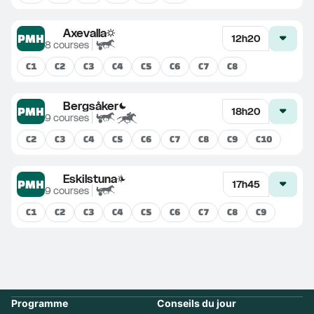
Axevalla
PMH
12h20
8
courses
C
1
C
2
C
3
C
4
C
5
C
6
C
7
C
8
Bergsåker
PMH
18h20
9
courses
C
2
C
3
C
4
C
5
C
6
C
7
C
8
C
9
C
10
Eskilstuna
PMH
17h45
9
courses
C
1
C
2
C
3
C
4
C
5
C
6
C
7
C
8
C
9
Programme
Conseils du jour