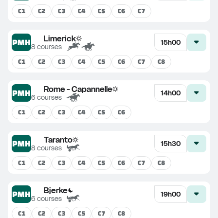
C
1
C
2
C
3
C
4
C
5
C
6
C
7
Limerick
PMH
15h00
8
courses
C
1
C
2
C
3
C
4
C
5
C
6
C
7
C
8
Rome - Capannelle
PMH
14h00
6
courses
C
1
C
2
C
3
C
4
C
5
C
6
Taranto
PMH
15h30
8
courses
C
1
C
2
C
3
C
4
C
5
C
6
C
7
C
8
Bjerke
PMH
19h00
6
courses
C
1
C
2
C
3
C
5
C
7
C
8