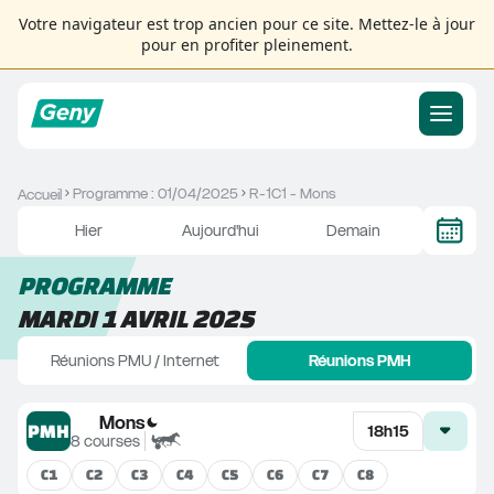
Votre navigateur est trop ancien pour ce site. Mettez-le à jour
pour en profiter pleinement.
Programme : 01/04/2025
R-1C1 - Mons
Accueil
Hier
Aujourd'hui
Demain
PROGRAMME
MARDI 1 AVRIL 2025
Réunions PMU / Internet
Réunions PMH
Mons
PMH
18h15
8
courses
C
1
C
2
C
3
C
4
C
5
C
6
C
7
C
8