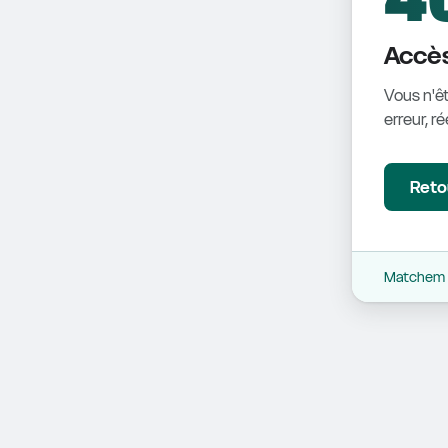
Accès
Vous n'êt
erreur, r
Retou
Matchem -