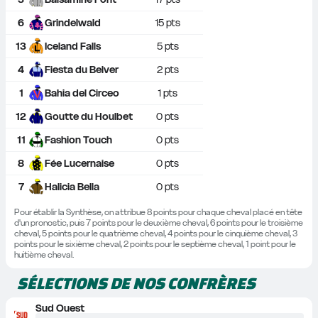
6
Grindelwald
15
 pts
13
Iceland Falls
5
 pts
4
Fiesta du Belver
2
 pts
1
Bahia del Circeo
1
 pts
12
Goutte du Houlbet
0
 pts
11
Fashion Touch
0
 pts
8
Fée Lucernaise
0
 pts
7
Halicia Bella
0
 pts
Pour établir la Synthèse, on attribue 8 points pour chaque cheval placé en tête 
d'un pronostic, puis 7 points pour le deuxième cheval, 6 points pour le troisième 
cheval, 5 points pour le quatrième cheval, 4 points pour le cinquième cheval, 3 
points pour le sixième cheval, 2 points pour le septième cheval, 1 point pour le 
huitième cheval.
SÉLECTIONS DE NOS CONFRÈRES
Sud Ouest