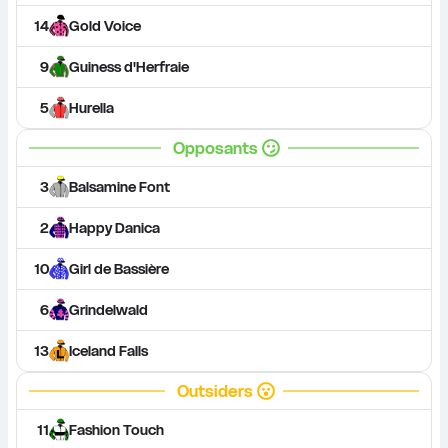
14
Gold Voice
9
Guiness d'Herfraie
5
Hurella
Opposants
3
Balsamine Font
2
Happy Danica
10
Girl de Bassière
6
Grindelwald
13
Iceland Falls
Outsiders
11
Fashion Touch