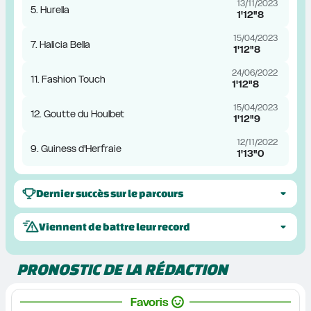
13/11/2023
5. Hurella
1'12"8
15/04/2023
7. Halicia Bella
1'12"8
24/06/2022
11. Fashion Touch
1'12"8
15/04/2023
12. Goutte du Houlbet
1'12"9
12/11/2022
9. Guiness d'Herfraie
1'13"0
Dernier succès sur le parcours
Viennent de battre leur record
PRONOSTIC DE LA RÉDACTION
Favoris