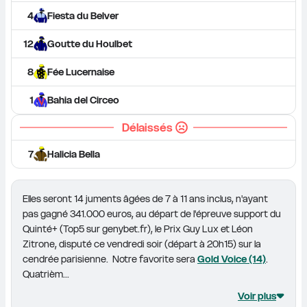
4
Fiesta du Belver
12
Goutte du Houlbet
8
Fée Lucernaise
1
Bahia del Circeo
Délaissés
7
Halicia Bella
Elles seront 14 juments âgées de 7 à 11 ans inclus, n'ayant 
pas gagné 341.000 euros, au départ de l'épreuve support du 
Quinté+ (Top5 sur genybet.fr), le Prix Guy Lux et Léon 
Zitrone, disputé ce vendredi soir (départ à 20h15) sur la 
cendrée parisienne.  Notre favorite sera 
Gold Voice (14)
. 
Quatrièm...
Voir plus