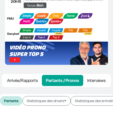
20h15
Bon
Terrain :
PMU
Genybet
VIDÉO PRONO 
SUPER TOP 5
Arrivée/Rapports
Partants / Pronos
Interviews
Partants
Statistiques des drivers
Statistiques des entraî