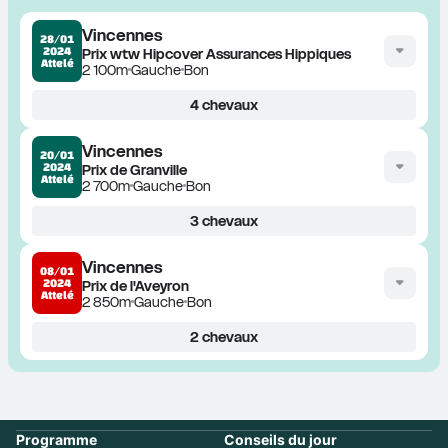
Vincennes
28/01
2024
Prix wtw Hipcover Assurances Hippiques
Attelé
2 100m
Gauche
Bon
4
chevaux
Vincennes
20/01
2024
Prix de Granville
Attelé
2 700m
Gauche
Bon
3
chevaux
Vincennes
08/01
2024
Prix de l'Aveyron
Attelé
2 850m
Gauche
Bon
2
chevaux
Programme
Conseils du jour