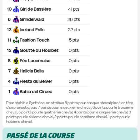
10
Girl de Bassière
41
 pts
6
Grindelwald
26
 pts
13
Iceland Falls
22
 pts
11
Fashion Touch
5
 pts
12
Goutte du Houlbet
0
 pts
8
Fée Lucernaise
0
 pts
7
Halicia Bella
0
 pts
4
Fiesta du Belver
0
 pts
1
Bahia del Circeo
0
 pts
Pour établir la Synthèse, on attribue 8 points pour chaque cheval placé en tête 
d'un pronostic, puis 7 points pour le deuxième cheval, 6 points pour le troisième 
cheval, 5 points pour le quatrième cheval, 4 points pour le cinquième cheval, 3 
points pour le sixième cheval, 2 points pour le septième cheval, 1 point pour le 
huitième cheval.
PASSÉ DE LA COURSE