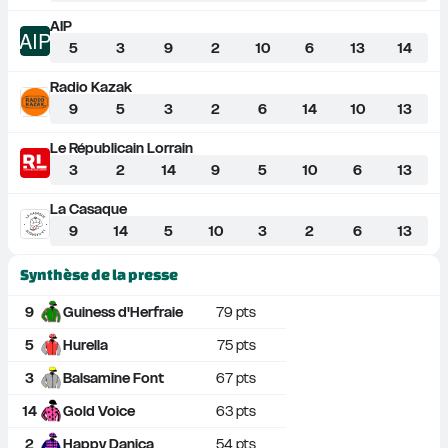
AIP
AIP
5
3
9
2
10
6
13
14
Radio Kazak
9
5
3
2
6
14
10
13
Le Républicain Lorrain
3
2
14
9
5
10
6
13
La Casaque
9
14
5
10
3
2
6
13
Synthèse de la presse
9
Guiness d'Herfraie
79
 pts
5
Hurella
75
 pts
3
Balsamine Font
67
 pts
14
Gold Voice
63
 pts
2
Happy Danica
54
 pts