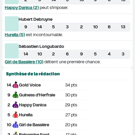
Happy Danica (2)
 peut s'imposer.                              
Hubert Debruyne
9
14
5
3
2
10
6
13
Hurella (5)
 est incontournable.                         
Sébastien Longubardo
14
10
2
6
9
5
4
3
Girl de Bassière (10)
 détient une première chance.       
Synthèse de la rédaction
14
Gold Voice
34
 pts
9
Guiness d'Herfraie
30
 pts
2
Happy Danica
29
 pts
5
Hurella
27
 pts
10
Girl de Bassière
20
 pts
3
Balsamine Font
17
 pts