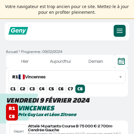
Votre navigateur est trop ancien pour ce site. Mettez-le à jour
pour en profiter pleinement.
Accueil
Programme : 09/02/2024
Hier
Aujourd'hui
Demain
R
1
Vincennes
C
1
C
2
C
3
C
4
C
5
C
6
C
7
C
8
VENDREDI 9 FÉVRIER 2024
VINCENNES
R1
Prix Guy Lux et Léon Zitrone
C8
Attelé
14 partants
Course B
75 000 €
2 700m
Cendrée
Gauche
Départ
Pour juments de 7 à 11 ans inclus (H à D), n'ayant pas gagné 341.000.