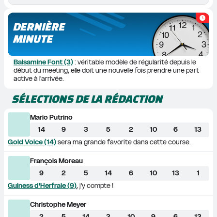
DERNIÈRE
MINUTE
Balsamine Font (3)
 : véritable modèle de régularité depuis le 
début du meeting, elle doit une nouvelle fois prendre une part 
active à l'arrivée. 
SÉLECTIONS DE LA RÉDACTION
Mario Putrino
14
9
3
5
2
10
6
13
Gold Voice (14)
 sera ma grande favorite dans cette course. 
François Moreau
9
2
5
14
6
10
13
1
Guiness d'Herfraie (9)
, j'y compte !                       
Christophe Meyer
2
5
14
3
10
9
6
13