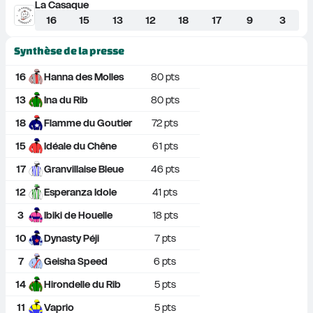
La Casaque
16
15
13
12
18
17
9
3
Synthèse de la presse
16
Hanna des Molles
80
 pts
13
Ina du Rib
80
 pts
18
Flamme du Goutier
72
 pts
15
Idéale du Chêne
61
 pts
17
Granvillaise Bleue
46
 pts
12
Esperanza Idole
41
 pts
3
Ibiki de Houelle
18
 pts
10
Dynasty Péji
7
 pts
7
Geisha Speed
6
 pts
14
Hirondelle du Rib
5
 pts
11
Vaprio
5
 pts