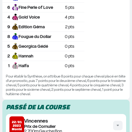
6
Fine Perle of Love
5
 pts
4
Gold Voice
4
 pts
9
Edition Géma
2
 pts
8
Fougue du Dollar
0
 pts
5
Georgica Gédé
0
 pts
2
Hannah
0
 pts
1
Halfa
0
 pts
Pour établir la Synthèse, on attribue 8 points pour chaque cheval placé en tête 
d'un pronostic, puis 7 points pour le deuxième cheval, 6 points pour le troisième 
cheval, 5 points pour le quatrième cheval, 4 points pour le cinquième cheval, 3 
points pour le sixième cheval, 2 points pour le septième cheval, 1 point pour le 
huitième cheval.
PASSÉ DE LA COURSE
Vincennes
22/01
2023
Prix de Cornulier
Monté
2 700m
Gauche
Bon