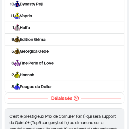
10
Dynasty Péji
11
Vaprio
1
Halfa
9
Edition Géma
5
Georgica Gédé
6
Fine Perle of Love
2
Hannah
8
Fougue du Dollar
Délaissés
C’est le prestigieux Prix de Cornulier (Gr. I) qui sera support 
du Quinté+ (Top5 sur genybet.fr) ce dimanche sur la 
cendrée parisienne. Ils seront 18 au départ du championnat 