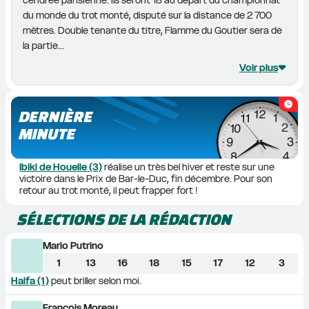
du monde du trot monté, disputé sur la distance de 2 700 
mètres. Double tenante du titre, Flamme du Goutier sera de 
la partie...
Voir plus
DERNIÈRE
MINUTE
Ibiki de Houelle (3)
 réalise un très bel hiver et reste sur une 
victoire dans le Prix de Bar-le-Duc, fin décembre. Pour son 
retour au trot monté, il peut frapper fort ! 
SÉLECTIONS DE LA RÉDACTION
Mario Putrino
1
13
16
18
15
17
12
3
Halfa (1)
 peut briller selon moi.                     
François Moreau