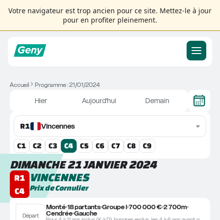
Votre navigateur est trop ancien pour ce site. Mettez-le à jour
pour en profiter pleinement.
Accueil
Programme : 21/01/2024
Hier
Aujourd'hui
Demain
R
1
Vincennes
C
1
C
2
C
3
C
4
C
5
C
6
C
7
C
8
C
9
DIMANCHE 21 JANVIER 2024
VINCENNES
R1
Prix de Cornulier
C4
Monté
18 partants
Groupe I
700 000 €
2 700m
Cendrée
Gauche
Départ
Pour 4 à 11 ans inclus (K à D), hongres exclus, les 4 à 6 ans ayant gagné au moins 150.000, les 7 à 11 ans ayant gagné au moins 200.000.