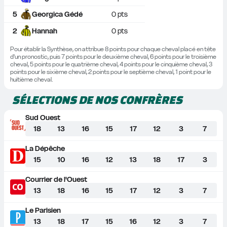
5
Georgica Gédé
0
 pts
2
Hannah
0
 pts
Pour établir la Synthèse, on attribue 8 points pour chaque cheval placé en tête 
d'un pronostic, puis 7 points pour le deuxième cheval, 6 points pour le troisième 
cheval, 5 points pour le quatrième cheval, 4 points pour le cinquième cheval, 3 
points pour le sixième cheval, 2 points pour le septième cheval, 1 point pour le 
huitième cheval.
SÉLECTIONS DE NOS CONFRÈRES
Sud Ouest
18
13
16
15
17
12
3
7
La Dépêche
15
10
16
12
13
18
17
3
Courrier de l'Ouest
13
18
16
15
17
12
3
7
Le Parisien
13
18
17
15
16
12
3
7