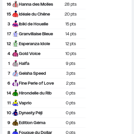
16
Hanna des Molles
28
 pts
15
Idéale du Chêne
20
 pts
3
Ibiki de Houelle
15
 pts
17
Granvillaise Bleue
14
 pts
12
Esperanza Idole
12
 pts
4
Gold Voice
10
 pts
1
Halfa
9
 pts
7
Geisha Speed
3
 pts
6
Fine Perle of Love
2
 pts
14
Hirondelle du Rib
0
 pts
11
Vaprio
0
 pts
10
Dynasty Péji
0
 pts
9
Edition Géma
0
 pts
8
Fougue du Dollar
0
 pts