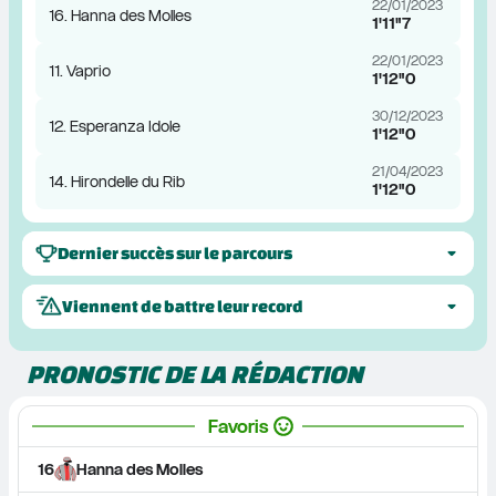
22/01/2023
16. Hanna des Molles
1'11"7
22/01/2023
11. Vaprio
1'12"0
30/12/2023
12. Esperanza Idole
1'12"0
21/04/2023
14. Hirondelle du Rib
1'12"0
Dernier succès sur le parcours
Viennent de battre leur record
PRONOSTIC DE LA RÉDACTION
Favoris
16
Hanna des Molles