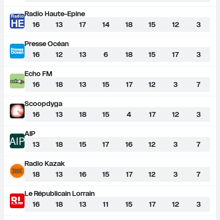
Radio Haute-Epine
Radio
HE
16
13
17
14
18
15
12
3
Presse Océan
16
12
13
6
18
15
17
3
Echo FM
16
18
13
15
17
12
3
7
Scoopdyga
16
13
18
15
4
17
12
3
AIP
AIP
13
18
15
17
16
12
3
7
Radio Kazak
18
13
16
15
17
12
3
7
Le Républicain Lorrain
16
18
13
11
15
17
12
3