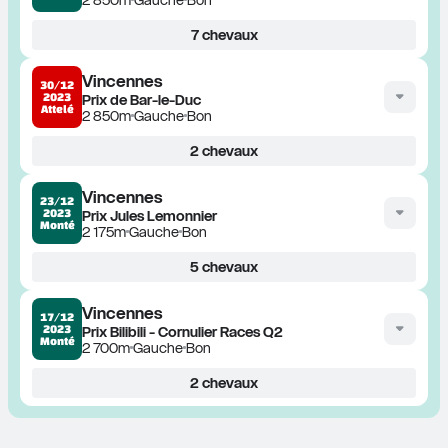
7
chevaux
Vincennes
30/12
2023
Prix de Bar-le-Duc
Attelé
2 850m
Gauche
Bon
2
chevaux
Vincennes
23/12
2023
Prix Jules Lemonnier
Monté
2 175m
Gauche
Bon
5
chevaux
Vincennes
17/12
2023
Prix Bilibili - Cornulier Races Q2
Monté
2 700m
Gauche
Bon
2
chevaux