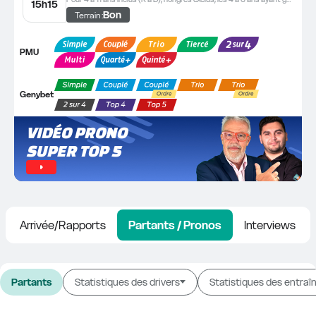
15h15
Bon
Terrain :
PMU
Genybet
VIDÉO PRONO 
SUPER TOP 5
Arrivée/Rapports
Partants / Pronos
Interviews
Partants
Statistiques des drivers
Statistiques des entraî