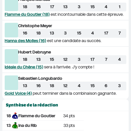
18
16
17
13
3
15
4
1
Flamme du Goutier (18)
 est incontournable dans cette épreuve. 
Christophe Meyer
16
18
13
3
15
4
17
7
Hanna des Molles (16)
 est une candidate au succès.     
Hubert Debruyne
18
13
15
12
3
17
7
4
Idéale du Chêne (15)
 sera à l'arrivée. J'y compte !     
Sébastien Longubardo
13
16
18
12
4
15
6
3
Gold Voice (4)
 peut terminer dans la combinaison gagnante. 
Synthèse de la rédaction
18
Flamme du Goutier
34
 pts
13
Ina du Rib
33
 pts