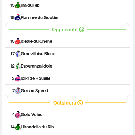
13
Ina du Rib
18
Flamme du Goutier
Opposants
15
Idéale du Chêne
17
Granvillaise Bleue
12
Esperanza Idole
3
Ibiki de Houelle
7
Geisha Speed
Outsiders
4
Gold Voice
14
Hirondelle du Rib