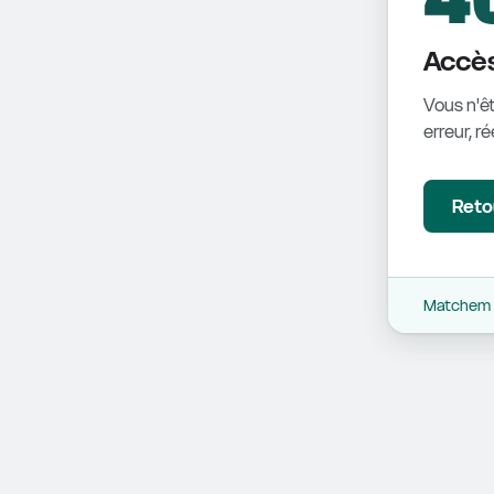
Accès
Vous n'êt
erreur, r
Retou
Matchem -