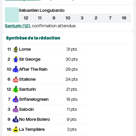
Sébastien Longubardo
12
11
9
10
3
2
7
16
Santurin (12)
, confirmation attendue.
Synthèse de la rédaction
11
Lorne
31
 pts
2
Sir George
30
 pts
10
After The Rain
29
 pts
6
Stallone
24
 pts
12
Santurin
21
 pts
7
Srifanelogreen
19
 pts
3
Salocin
11
 pts
9
No More Bolero
9
 pts
16
La Templière
3
 pts