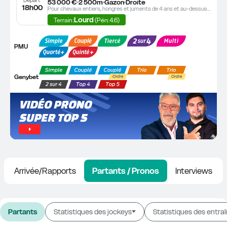
53 000 €
2 500m
Gazon
Droite
18h00
Pour chevaux entiers, hongres et juments de 4 ans et au-dessus. Un souvenir sera offert au propriétaire du cheval gagnant par FRANCE GALOP. Prime Propriétaire : 80 % (2 & 3 ans), 55 % (4 & 5 ans), 45 % (6 ans & au-dessus). Réf. +190
Lourd
Terrain :
 (Pén: 4.6)
PMU
Genybet
VIDÉO PRONO 
SUPER TOP 5
Arrivée/Rapports
Partants / Pronos
Interviews
Partants
Statistiques des jockeys
Statistiques des entra