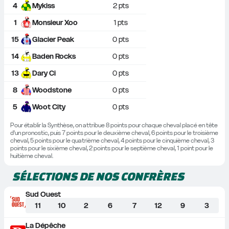
4
Mykiss
2
 pts
1
Monsieur Xoo
1
 pts
15
Glacier Peak
0
 pts
14
Baden Rocks
0
 pts
13
Dary Ci
0
 pts
8
Woodstone
0
 pts
5
Woot City
0
 pts
Pour établir la Synthèse, on attribue 8 points pour chaque cheval placé en tête 
d'un pronostic, puis 7 points pour le deuxième cheval, 6 points pour le troisième 
cheval, 5 points pour le quatrième cheval, 4 points pour le cinquième cheval, 3 
points pour le sixième cheval, 2 points pour le septième cheval, 1 point pour le 
huitième cheval.
SÉLECTIONS DE NOS CONFRÈRES
Sud Ouest
11
10
2
6
7
12
9
3
La Dépêche