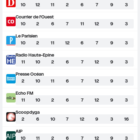
10
12
11
2
6
7
9
3
Courrier de l'Ouest
10
2
6
7
11
12
9
3
Le Parisien
10
2
11
12
6
7
9
3
Radio Haute-Epine
Radio
HE
11
10
2
6
7
12
9
3
Presse Océan
2
10
11
6
7
12
9
3
Echo FM
11
10
2
6
7
12
9
3
Scoopdyga
2
6
10
7
12
9
3
16
AIP
AIP
10
11
2
6
7
12
9
3