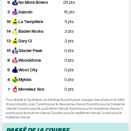
9
No More Bolero
29
 pts
3
Salocin
16
 pts
16
La Templière
5
 pts
14
Baden Rocks
2
 pts
13
Dary Ci
2
 pts
15
Glacier Peak
0
 pts
8
Woodstone
0
 pts
5
Woot City
0
 pts
4
Mykiss
0
 pts
1
Monsieur Xoo
0
 pts
Pour établir la Synthèse, on attribue 8 points pour chaque cheval placé en tête 
d'un pronostic, puis 7 points pour le deuxième cheval, 6 points pour le troisième 
cheval, 5 points pour le quatrième cheval, 4 points pour le cinquième cheval, 3 
points pour le sixième cheval, 2 points pour le septième cheval, 1 point pour le 
huitième cheval.
PASSÉ DE LA COURSE