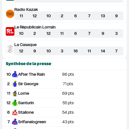
Radio Kazak
11
12
10
2
6
7
13
9
Le Républicain Lorrain
10
2
12
11
6
7
9
3
La Casaque
12
9
10
3
16
11
14
7
Synthèse de la presse
10
After The Rain
86
 pts
2
Sir George
71
 pts
11
Lorne
69
 pts
12
Santurin
55
 pts
6
Stallone
54
 pts
7
Srifanelogreen
43
 pts