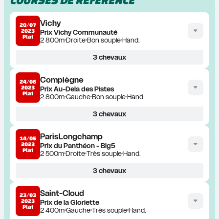
Vichy
20/07
2023
Prix Vichy Communauté
Plat
2 800m
Droite
Bon souple
Hand.
3
chevaux
Compiègne
24/06
2023
Prix Au-Dela des Pistes
Plat
2 800m
Gauche
Bon souple
Hand.
3
chevaux
ParisLongchamp
14/05
2023
Prix du Panthéon - Big5
Plat
2 500m
Droite
Très souple
Hand.
3
chevaux
Saint-Cloud
23/03
2023
Prix de la Gloriette
Plat
2 400m
Gauche
Très souple
Hand.