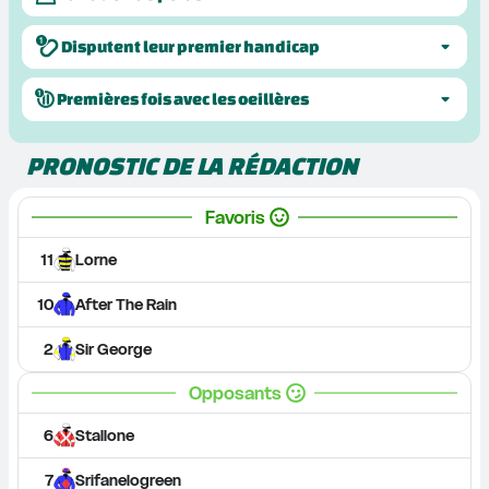
Disputent leur premier handicap
Premières fois avec les oeillères
PRONOSTIC DE LA RÉDACTION
Favoris
11
Lorne
10
After The Rain
2
Sir George
Opposants
6
Stallone
7
Srifanelogreen