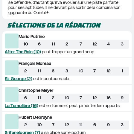
se défendre, d'autant qu'il va évoluer sur une piste parfaite 
pour ses aptitudes. Il ne devrait pas sortir de la combinaison 
gagnante du Quinté+.
SÉLECTIONS DE LA RÉDACTION
Mario Putrino
10
6
11
2
7
12
4
3
After The Rain (10)
 peut frapper un grand coup.
François Moreau
2
11
6
3
10
7
12
1
Sir George (2)
 est incontournable.
Christophe Meyer
6
11
2
10
7
12
16
9
La Templière (16)
 est en forme et peut pimenter les rapports.
Hubert Debruyne
2
10
7
12
11
6
9
3
Srifanelogreen (7)
 a sa place sur le podium.