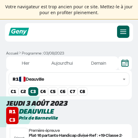
Votre navigateur est trop ancien pour ce site. Mettez-le à jour
pour en profiter pleinement.
Accueil
Programme : 03/08/2023
Hier
Aujourd'hui
Demain
R
1
Deauville
C
1
C
2
C
3
C
4
C
5
C
6
C
7
C
8
JEUDI 3 AOÛT 2023
DEAUVILLE
R1
Prix de Barneville
C3
Première épreuve
Plat
16 partants
Handicap divisé
Ref : +19
Classe 2
Départ