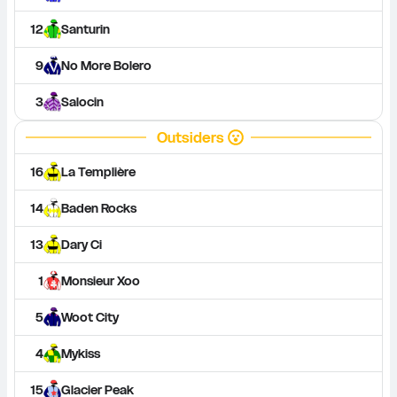
12
Santurin
9
No More Bolero
3
Salocin
Outsiders
16
La Templière
14
Baden Rocks
13
Dary Ci
1
Monsieur Xoo
5
Woot City
4
Mykiss
15
Glacier Peak