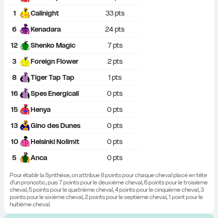
1
Calinight
33
 pts
6
Kenadara
24
 pts
12
Shenko Magic
7
 pts
3
Foreign Flower
2
 pts
8
Tiger Tap Tap
1
 pts
16
Spes Energicall
0
 pts
15
Henya
0
 pts
13
Gino des Dunes
0
 pts
10
Helsinki Nolimit
0
 pts
5
Anca
0
 pts
Pour établir la Synthèse, on attribue 8 points pour chaque cheval placé en tête 
d'un pronostic, puis 7 points pour le deuxième cheval, 6 points pour le troisième 
cheval, 5 points pour le quatrième cheval, 4 points pour le cinquième cheval, 3 
points pour le sixième cheval, 2 points pour le septième cheval, 1 point pour le 
huitième cheval.