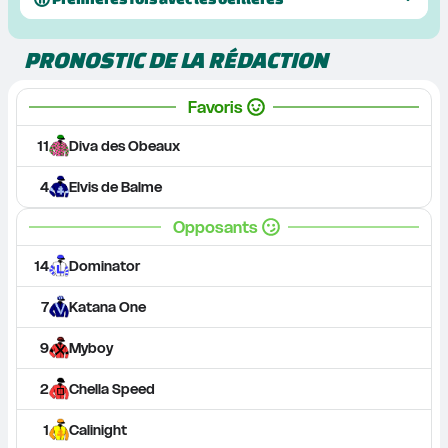
PRONOSTIC DE LA RÉDACTION
Favoris
11
Diva des Obeaux
4
Elvis de Balme
Opposants
14
Dominator
7
Katana One
9
Myboy
2
Chella Speed
1
Calinight