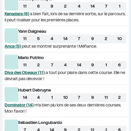
11
6
9
2
4
14
7
1
Kenadara (6)
 a bien fait, lors de sa dernière sortie, sur le parcours. 
Il peut rivaliser pour les premières places.
Yann Daigneau
11
5
4
14
7
9
2
10
Anca (5)
 peut se montrer surprenante ! Méfiance.
Mario Putrino
11
2
7
4
14
9
1
6
Diva des Obeaux (11)
 a tout pour plaire dans cette course. Elle ne 
devrait pas décevoir !
Hubert Debruyne
14
4
1
10
7
9
11
2
Dominator (14)
 m'a bien plu lors de ses deux dernières courses. 
Mon favori !
Sébastien Longubardo
7
4
14
9
2
11
1
6