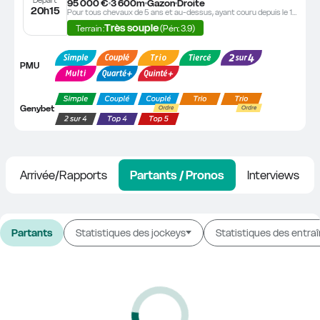
95 000 €
3 600m
Gazon
Droite
20h15
Pour tous chevaux de 5 ans et au-dessus, ayant couru depuis le 1er janvier de l'année dernière inclus et ayant, lors de l'une de leurs six dernières courses en obstacles, soit été classés dans les sept premiers d'une course Premium, soit ayant reçu une allocation de 7.500, soit été classés dans les trois premiers d'un prix (A Réclamer excepté) couru sur un hippodrome de 1ère Catégorie.
Très souple
Terrain :
 (Pén: 3.9)
PMU
Genybet
Arrivée/Rapports
Partants / Pronos
Interviews
Partants
Statistiques des jockeys
Statistiques des entra