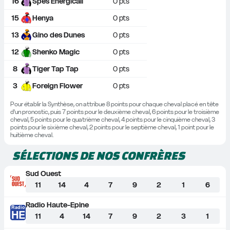
16
Spes Energicall
0
 pts
15
Henya
0
 pts
13
Gino des Dunes
0
 pts
12
Shenko Magic
0
 pts
8
Tiger Tap Tap
0
 pts
3
Foreign Flower
0
 pts
Pour établir la Synthèse, on attribue 8 points pour chaque cheval placé en tête 
d'un pronostic, puis 7 points pour le deuxième cheval, 6 points pour le troisième 
cheval, 5 points pour le quatrième cheval, 4 points pour le cinquième cheval, 3 
points pour le sixième cheval, 2 points pour le septième cheval, 1 point pour le 
huitième cheval.
SÉLECTIONS DE NOS CONFRÈRES
Sud Ouest
11
14
4
7
9
2
1
6
Radio Haute-Epine
Radio
HE
11
4
14
7
9
2
3
1