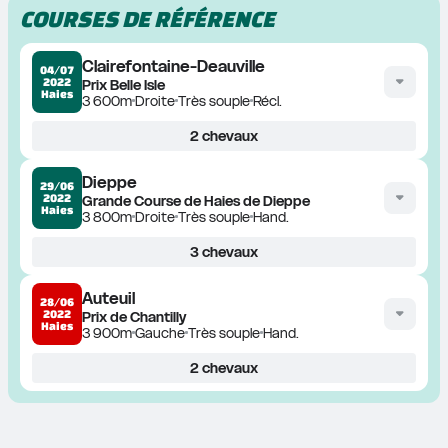
COURSES DE RÉFÉRENCE
Clairefontaine-Deauville
04/07
2022
Prix Belle Isle
Haies
3 600m
Droite
Très souple
Récl.
2
chevaux
Dieppe
29/06
2022
Grande Course de Haies de Dieppe
Haies
3 800m
Droite
Très souple
Hand.
3
chevaux
Auteuil
28/06
2022
Prix de Chantilly
Haies
3 900m
Gauche
Très souple
Hand.
2
chevaux