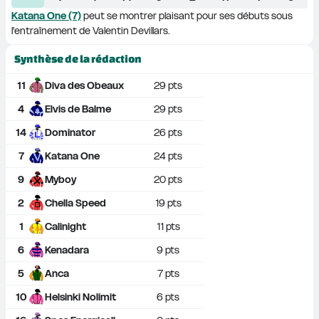
Katana One (7)
 peut se montrer plaisant pour ses débuts sous 
l'entraînement de Valentin Devillars.
Synthèse de la rédaction
11
Diva des Obeaux
29
 pts
4
Elvis de Balme
29
 pts
14
Dominator
26
 pts
7
Katana One
24
 pts
9
Myboy
20
 pts
2
Chella Speed
19
 pts
1
Calinight
11
 pts
6
Kenadara
9
 pts
5
Anca
7
 pts
10
Helsinki Nolimit
6
 pts