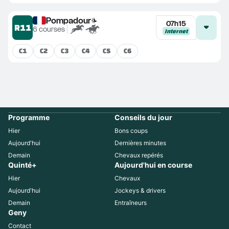
Pompadour
07h15
R11
6
courses
Internet
C
1
C
2
C
3
C
4
C
5
C
6
Programme
Conseils du jour
Hier
Bons coups
Aujourd'hui
Dernières minutes
Demain
Chevaux repérés
Quinté+
Aujourd'hui en course
Hier
Chevaux
Aujourd'hui
Jockeys & drivers
Demain
Entraîneurs
Geny
Contact