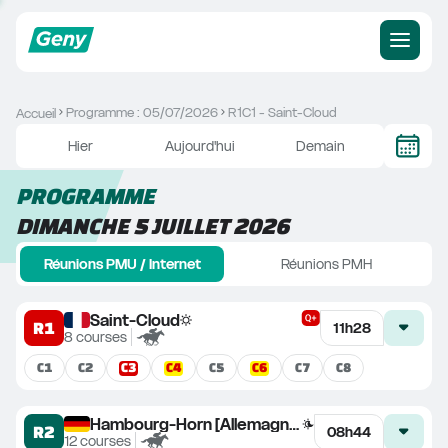
Programme : 05/07/2026
R1C1 - Saint-Cloud
Accueil
Hier
Aujourd'hui
Demain
PROGRAMME
DIMANCHE 5 JUILLET 2026
Réunions PMU / Internet
Réunions PMH
Saint-Cloud
R1
11h28
8
courses
C
3
C
4
C
6
C
1
C
2
C
5
C
7
C
8
Hambourg-Horn [Allemagne]
R2
08h44
12
courses