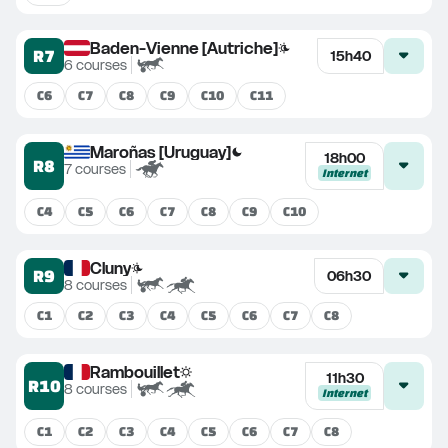
Baden-Vienne [Autriche]
R7
15h40
6
courses
C
6
C
7
C
8
C
9
C
10
C
11
Maroñas [Uruguay]
18h00
R8
7
courses
Internet
C
4
C
5
C
6
C
7
C
8
C
9
C
10
Cluny
R9
06h30
8
courses
C
1
C
2
C
3
C
4
C
5
C
6
C
7
C
8
Rambouillet
11h30
R10
8
courses
Internet
C
1
C
2
C
3
C
4
C
5
C
6
C
7
C
8