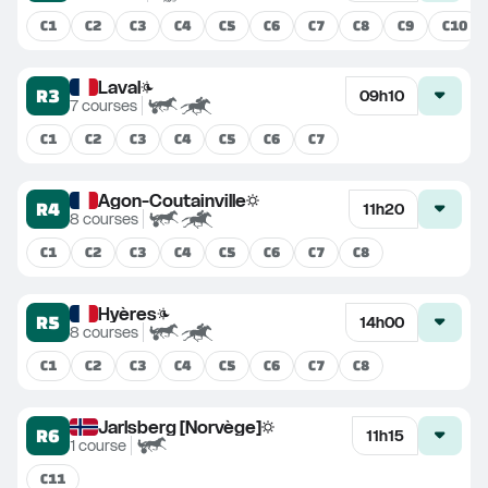
C
1
C
2
C
3
C
4
C
5
C
6
C
7
C
8
C
9
C
10
Laval
R3
09h10
7
courses
C
1
C
2
C
3
C
4
C
5
C
6
C
7
Agon-Coutainville
R4
11h20
8
courses
C
1
C
2
C
3
C
4
C
5
C
6
C
7
C
8
Hyères
R5
14h00
8
courses
C
1
C
2
C
3
C
4
C
5
C
6
C
7
C
8
Jarlsberg [Norvège]
R6
11h15
1
course
C
11