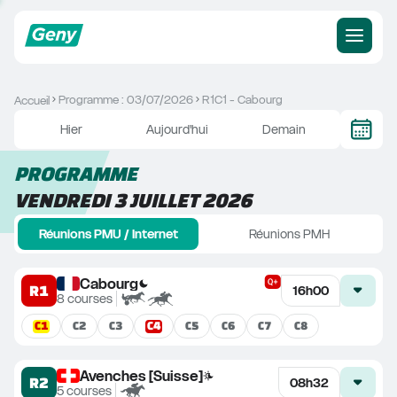
Programme : 03/07/2026
R1C1 - Cabourg
Accueil
Hier
Aujourd'hui
Demain
PROGRAMME
VENDREDI 3 JUILLET 2026
Réunions PMU / Internet
Réunions PMH
Cabourg
R1
16h00
8
courses
C
1
C
4
C
2
C
3
C
5
C
6
C
7
C
8
Avenches [Suisse]
R2
08h32
5
courses