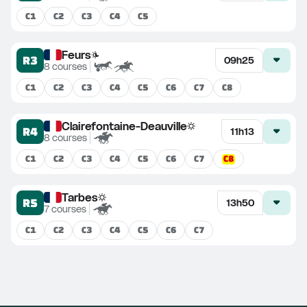
C
1
C
2
C
3
C
4
C
5
Feurs
R3
09h25
8
courses
C
1
C
2
C
3
C
4
C
5
C
6
C
7
C
8
Clairefontaine-Deauville
R4
11h13
8
courses
C
8
C
1
C
2
C
3
C
4
C
5
C
6
C
7
Tarbes
R5
13h50
7
courses
C
1
C
2
C
3
C
4
C
5
C
6
C
7