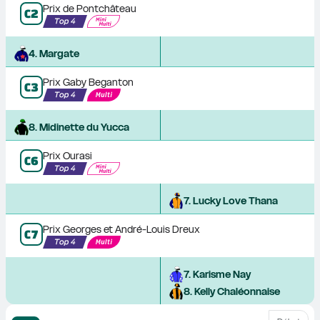
Prix de Pontchâteau
C
2
4
. 
Margate
Prix Gaby Beganton
C
3
8
. 
Midinette du Yucca
Prix Ourasi
C
6
7
. 
Lucky Love Thana
Prix Georges et André-Louis Dreux
C
7
7
. 
Karisme Nay
8
. 
Kelly Chaléonnaise