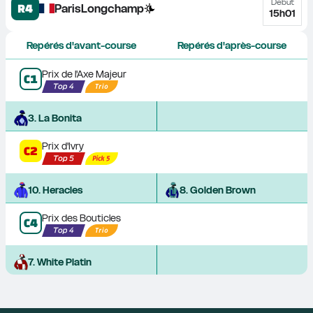
Début
R4
ParisLongchamp
15h01
Repérés d'avant-course
Repérés d'après-course
Prix de l'Axe Majeur
C
1
3
. 
La Bonita
Prix d'Ivry
C
2
10
. 
Heracles
8
. 
Golden Brown
Prix des Bouticles
C
4
7
. 
White Platin