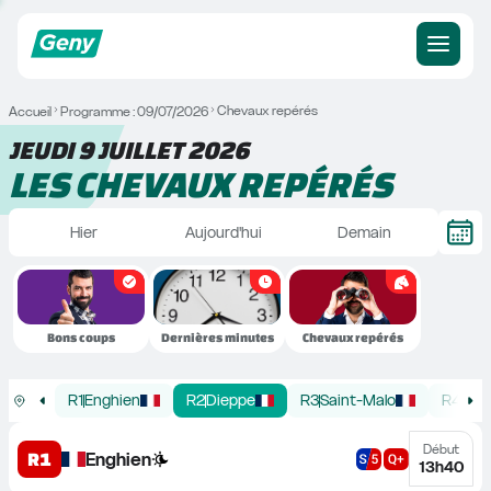
Chevaux repérés
Accueil
Programme : 09/07/2026
JEUDI 9 JUILLET 2026
LES CHEVAUX REPÉRÉS
Hier
Aujourd'hui
Demain
Bons coups
Dernières minutes
Chevaux repérés
R
1
Enghien
R
2
Dieppe
R
3
Saint-Malo
R
4
Par
Début
R1
Enghien
13h40