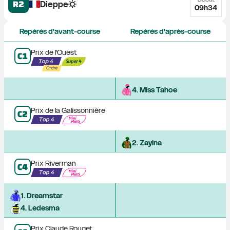
R2
Dieppe
09h34
Repérés d'avant-course
Repérés d'après-course
Prix de l'Ouest
C
1
4
. 
Miss Tahoe
Prix de la Galissonnière
C
2
2
. 
Zayina
Prix Riverman
C
4
1
. 
Dreamstar
4
. 
Ledesma
Prix Claude Rouget