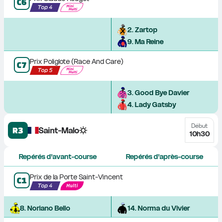
C
6
2
. 
Zartop
9
. 
Ma Reine
Prix Poliglote (Race And Care)
C
7
3
. 
Good Bye Davier
4
. 
Lady Gatsby
Début
R3
Saint-Malo
10h30
Repérés d'avant-course
Repérés d'après-course
Prix de la Porte Saint-Vincent
C
1
8
. 
Noriano Bello
14
. 
Norma du Vivier