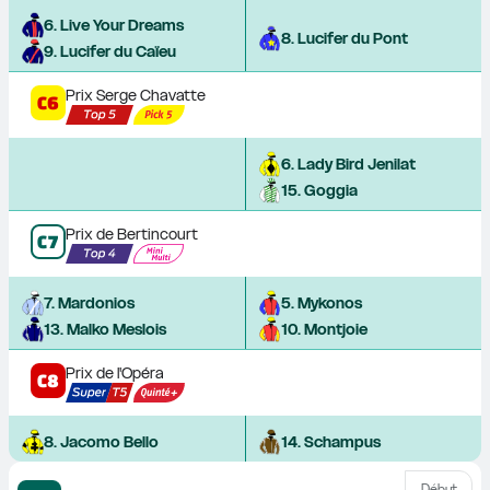
6
. 
Live Your Dreams
8
. 
Lucifer du Pont
9
. 
Lucifer du Caïeu
Prix Serge Chavatte
C
6
6
. 
Lady Bird Jenilat
15
. 
Goggia
Prix de Bertincourt
C
7
7
. 
Mardonios
5
. 
Mykonos
13
. 
Malko Meslois
10
. 
Montjoie
Prix de l'Opéra
C
8
8
. 
Jacomo Bello
14
. 
Schampus
Début