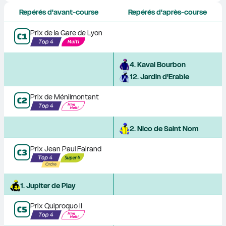
Repérés d'avant-course
Repérés d'après-course
Prix de la Gare de Lyon
C
1
4
. 
Kaval Bourbon
12
. 
Jardin d'Erable
Prix de Ménilmontant
C
2
2
. 
Nico de Saint Nom
Prix Jean Paul Fairand
C
3
1
. 
Jupiter de Play
Prix Quiproquo II
C
5