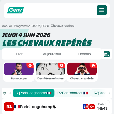
Chevaux repérés
Accueil
Programme : 04/06/2026
JEUDI 4 JUIN 2026
LES CHEVAUX REPÉRÉS
Hier
Aujourd'hui
Demain
Bons coups
Dernières minutes
Chevaux repérés
R
1
ParisLongchamp
R
2
Pontchâteau
R
3
Craon
Début
R1
ParisLongchamp
14h43