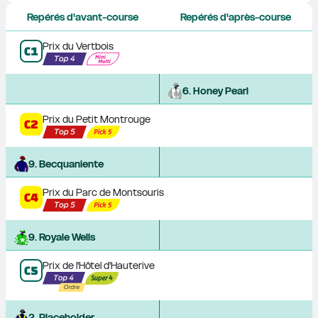
Repérés d'avant-course
Repérés d'après-course
Prix du Vertbois
C
1
6
. 
Honey Pearl
Prix du Petit Montrouge
C
2
9
. 
Becquaniente
Prix du Parc de Montsouris
C
4
9
. 
Royale Wells
Prix de l'Hôtel d'Hauterive
C
5
2
. 
Placeholder