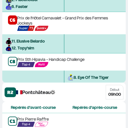
6
. 
Faster
Prix de l'Hôtel Carnavalet - Grand Prix des Femmes 
C
6
Jockeys
11
. 
Elusive Belardo
12
. 
Topy'sim
Prix Sth Hipavia - Handicap Challenge
C
8
8
. 
Eye Of The Tiger
Début
R2
Pontchâteau
09h00
Repérés d'avant-course
Repérés d'après-course
Prix Pierre Raffre
C
1