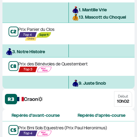
1
. 
Mantille Vrie
13
. 
Mascott du Choquel
Prix Panier du Clos
C
2
3
. 
Notre Histoire
Prix des Bénévoles de Questembert
C
8
9
. 
Juste Snob
Début
R3
Craon
10h02
Repérés d'avant-course
Repérés d'après-course
Prix Bmi Sols Equestres (Prix Paul Hieronimus)
C
5