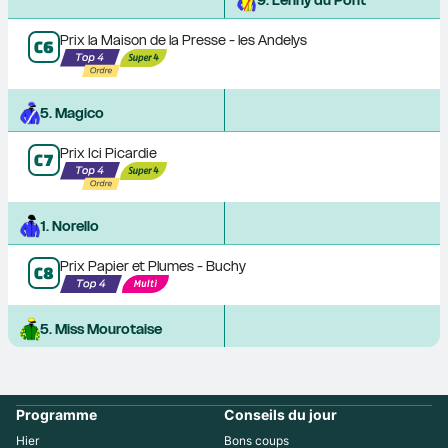
9
. 
Lenny du Pont
Prix la Maison de la Presse - les Andelys
C
6
5
. 
Magico
Prix Ici Picardie
C
7
1
. 
Norello
Prix Papier et Plumes - Buchy
C
8
5
. 
Miss Mourotaise
Programme
Conseils du jour
Hier
Bons coups