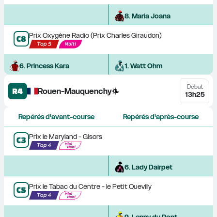
8
. 
Maria Joana
Prix Oxygène Radio (Prix Charles Giraudon)
C
8
6
. 
Princess Kara
1
. 
Watt Ohm
Début
R4
Rouen-Mauquenchy
13h25
Repérés d'avant-course
Repérés d'après-course
Prix le Maryland - Gisors
C
3
6
. 
Lady Dairpet
Prix le Tabac du Centre - le Petit Quevilly
C
5