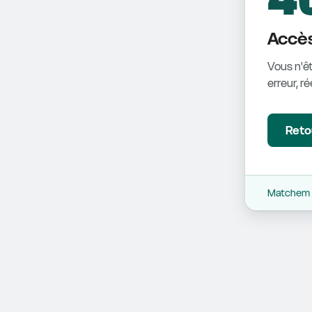
Accès
Vous n'êt
erreur, r
Retou
Matchem -