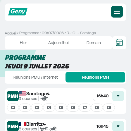
Programme : 09/07/2026
R-1C1 - Saratoga
Accueil
Hier
Aujourd'hui
Demain
PROGRAMME
JEUDI 9 JUILLET 2026
Réunions PMU / Internet
Réunions PMH
Saratoga
PMH
16h40
9
courses
C
1
C
2
C
3
C
4
C
5
C
6
C
7
C
8
C
9
Biarritz
PMH
16h45
8
courses