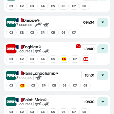
C
1
C
2
C
3
C
4
C
5
C
6
C
7
C
8
Dieppe
PMH
09h34
7
courses
C
1
C
2
C
3
C
4
C
5
C
6
C
7
Enghien
PMH
13h40
8
courses
C
6
C
8
C
1
C
2
C
3
C
4
C
5
C
7
ParisLongchamp
PMH
15h01
8
courses
C
2
C
1
C
3
C
4
C
5
C
6
C
7
C
8
Saint-Malo
PMH
10h30
8
courses
C
1
C
2
C
3
C
4
C
5
C
6
C
7
C
8