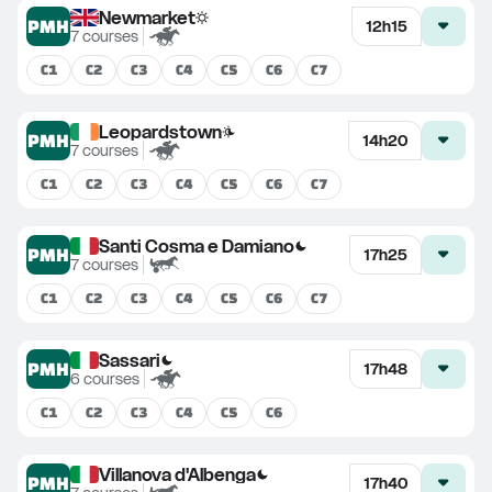
Newmarket
PMH
12h15
7
courses
C
1
C
2
C
3
C
4
C
5
C
6
C
7
Leopardstown
PMH
14h20
7
courses
C
1
C
2
C
3
C
4
C
5
C
6
C
7
Santi Cosma e Damiano
PMH
17h25
7
courses
C
1
C
2
C
3
C
4
C
5
C
6
C
7
Sassari
PMH
17h48
6
courses
C
1
C
2
C
3
C
4
C
5
C
6
Villanova d'Albenga
PMH
17h40