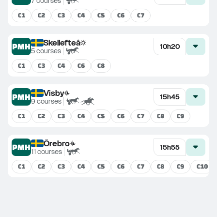
7
courses
C
1
C
2
C
3
C
4
C
5
C
6
C
7
Skellefteå
PMH
10h20
5
courses
C
1
C
3
C
4
C
6
C
8
Visby
PMH
15h45
9
courses
C
1
C
2
C
3
C
4
C
5
C
6
C
7
C
8
C
9
Örebro
PMH
15h55
11
courses
C
1
C
2
C
3
C
4
C
5
C
6
C
7
C
8
C
9
C
10