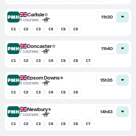
Carlisle
PMH
11h30
6
courses
C
1
C
2
C
3
C
4
C
5
C
6
Doncaster
PMH
11h40
7
courses
C
1
C
2
C
3
C
4
C
5
C
6
C
7
Epsom Downs
PMH
15h35
6
courses
C
1
C
2
C
3
C
4
C
5
C
6
Newbury
PMH
14h43
7
courses
C
1
C
2
C
3
C
4
C
5
C
6
C
7