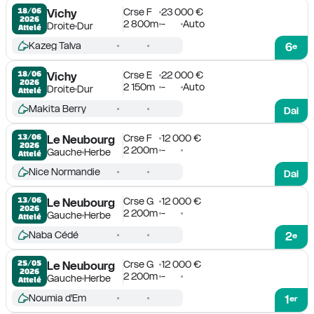
Crse F
23 000 €
18/06

Vichy
2026
2 800m
-
Auto
Droite
Dur
Attelé
Kazeg Talva
6
e
Crse E
22 000 €
18/06

Vichy
2026
2 150m
-
Auto
Droite
Dur
Attelé
Makita Berry
Dai
Crse F
12 000 €
13/06

Le Neubourg
2026
2 200m
-
Gauche
Herbe
Attelé
Nice Normandie
Dai
Crse G
12 000 €
13/06

Le Neubourg
2026
2 200m
-
Gauche
Herbe
Attelé
Naba Cédé
2
e
Crse G
12 000 €
25/05

Le Neubourg
2026
2 200m
-
Gauche
Herbe
Attelé
Noumia d'Em
1
er