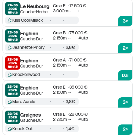
Crse E
17 500 €
24/05

Le Neubourg
2026
3 000m
-
Gauche
Herbe
Attelé
Kiss Cool Mijack
3
e
Crse B
75 000 €
23/05

Enghien
2026
2 150m
-
Auto
Gauche
Dur
Attelé
Jeannette Priory
2,8€
2
e
Crse A
71 000 €
23/05

Enghien
2026
2 150m
-
Auto
Gauche
Dur
Attelé
Knockonwood
Dai
Crse E
35 000 €
23/05

Enghien
2026
2 150m
-
Auto
Gauche
Dur
Attelé
Marc Aurèle
3,8€
3
e
Crse E
28 000 €
22/05

Graignes
2026
2 725m
-
Auto
Gauche
Dur
Attelé
Knock Out
1,4€
2
e