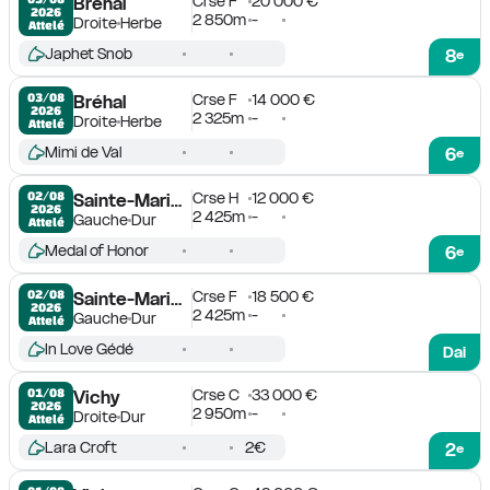
Crse F
20 000 €
Bréhal
2026
2 850m
-
Droite
Herbe
Attelé
Japhet Snob
8
e
Crse F
14 000 €
03/08

Bréhal
2026
2 325m
-
Droite
Herbe
Attelé
Mimi de Val
6
e
Crse H
12 000 €
02/08

Sainte-Marie-du-Mont
2026
2 425m
-
Gauche
Dur
Attelé
Medal of Honor
6
e
Crse F
18 500 €
02/08

Sainte-Marie-du-Mont
2026
2 425m
-
Gauche
Dur
Attelé
In Love Gédé
Dai
Crse C
33 000 €
01/08

Vichy
2026
2 950m
-
Droite
Dur
Attelé
Lara Croft
2€
2
e