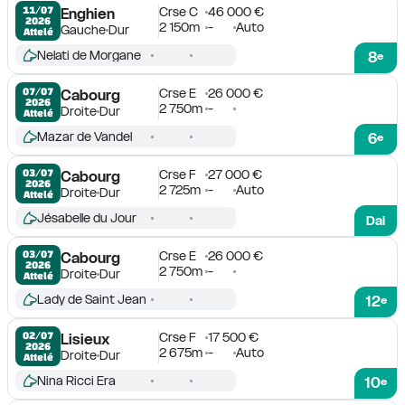
Crse C
46 000 €
11/07

Enghien
2026
2 150m
-
Auto
Gauche
Dur
Attelé
Nelati de Morgane
8
e
Crse E
26 000 €
07/07

Cabourg
2026
2 750m
-
Droite
Dur
Attelé
Mazar de Vandel
6
e
Crse F
27 000 €
03/07

Cabourg
2026
2 725m
-
Auto
Droite
Dur
Attelé
Jésabelle du Jour
Dai
Crse E
26 000 €
03/07

Cabourg
2026
2 750m
-
Droite
Dur
Attelé
Lady de Saint Jean
12
e
Crse F
17 500 €
02/07

Lisieux
2026
2 675m
-
Auto
Droite
Dur
Attelé
Nina Ricci Era
10
e