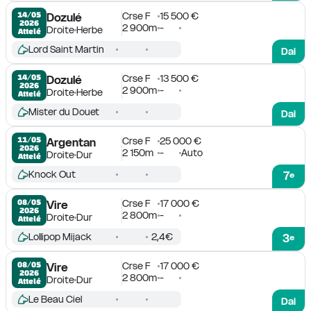
Crse F
15 500 €
14/05

Dozulé
2026
2 900m
-
Droite
Herbe
Attelé
Lord Saint Martin
Dai
Crse F
13 500 €
14/05

Dozulé
2026
2 900m
-
Droite
Herbe
Attelé
Mister du Douet
Dai
Crse F
25 000 €
11/05

Argentan
2026
2 150m
-
Auto
Droite
Dur
Attelé
Knock Out
7
e
Crse F
17 000 €
08/05

Vire
2026
2 800m
-
Droite
Dur
Attelé
Lollipop Mijack
2,4€
3
e
Crse F
17 000 €
08/05

Vire
2026
2 800m
-
Droite
Dur
Attelé
Le Beau Ciel
Dai