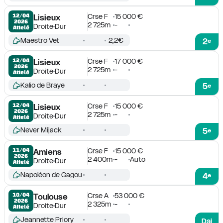
Crse F
15 000 €
12/04

Lisieux
2026
2 725m
-
Droite
Dur
Attelé
Maestro Vet
2,2€
2
e
Crse F
17 000 €
12/04

Lisieux
2026
2 725m
-
Droite
Dur
Attelé
Kalio de Braye
5
e
Crse F
15 000 €
12/04

Lisieux
2026
2 725m
-
Droite
Dur
Attelé
Never Mijack
5
e
Crse F
15 000 €
11/04

Amiens
2026
2 400m
-
Auto
Droite
Dur
Attelé
Napoléon de Gagou
4
e
Crse A
53 000 €
10/04

Toulouse
2026
2 325m
-
Droite
Dur
Attelé
Jeannette Priory
Dai