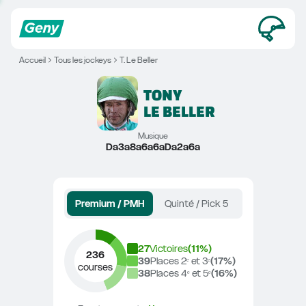
Accueil
Tous les jockeys
T. Le Beller
TONY
LE BELLER
Musique
Da3a8a6a6aDa2a6a
Premium / PMH
Quinté / Pick 5
27
Victoires
(
11
%)
236
39
Places 2ᵉ et 3ᵉ
(
17
%)
courses
38
Places 4ᵉ et 5ᵉ
(
16
%)