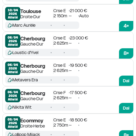
Crse E
21 000 €
10/04

Toulouse
2026
2 150m
-
Auto
Droite
Dur
Attelé
Marc Aurèle
4
e
Crse E
23 000 €
06/04

Cherbourg
2026
2 625m
-
Gauche
Dur
Attelé
Loustic d'Yvel
8
e
Crse E
19 500 €
06/04

Cherbourg
2026
2 625m
-
Gauche
Dur
Attelé
Metavers Era
Dai
Crse F
17 500 €
06/04

Cherbourg
2026
2 625m
-
Gauche
Dur
Attelé
Nikita Wit
Dai
Crse E
18 500 €
05/04

Ecommoy
2026
2 750m
-
Droite
Herbe
Attelé
Lollipop Mijack
8
e