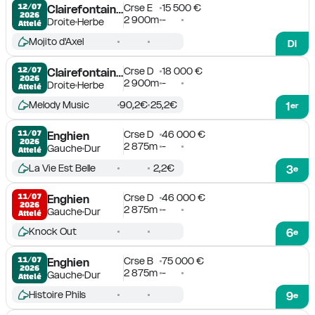
Crse E
15 500 €
12/07

Clairefontaine-Deauville
2026
2 900m
-
Droite
Herbe
Attelé
Mojito d'Axel
Di
Crse D
18 000 €
12/07

Clairefontaine-Deauville
2026
2 900m
-
Droite
Herbe
Attelé
Melody Music
90,2€
25,2€
1
er
Crse D
46 000 €
11/07

Enghien
2026
2 875m
-
Gauche
Dur
Attelé
La Vie Est Belle
2,2€
3
e
Crse D
46 000 €
11/07

Enghien
2026
2 875m
-
Gauche
Dur
Attelé
Knock Out
6
e
Crse B
75 000 €
11/07

Enghien
2026
2 875m
-
Gauche
Dur
Attelé
Histoire Phils
9
e