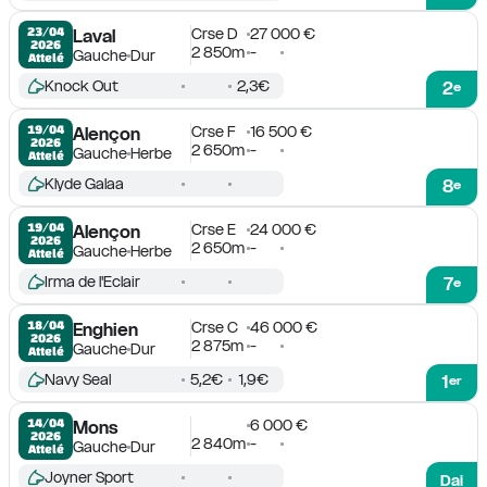
Crse D
27 000 €
23/04

Laval
2026
2 850m
-
Gauche
Dur
Attelé
Knock Out
2,3€
2
e
Crse F
16 500 €
19/04

Alençon
2026
2 650m
-
Gauche
Herbe
Attelé
Klyde Galaa
8
e
Crse E
24 000 €
19/04

Alençon
2026
2 650m
-
Gauche
Herbe
Attelé
Irma de l'Eclair
7
e
Crse C
46 000 €
18/04

Enghien
2026
2 875m
-
Gauche
Dur
Attelé
Navy Seal
5,2€
1,9€
1
er
6 000 €
14/04

Mons
2026
2 840m
-
Gauche
Dur
Attelé
Joyner Sport
Dai