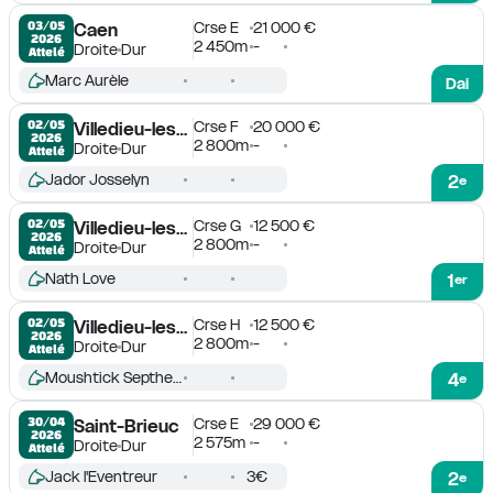
Crse E
21 000 €
03/05

Caen
2026
2 450m
-
Droite
Dur
Attelé
Marc Aurèle
Dai
Crse F
20 000 €
02/05

Villedieu-les-Poëles
2026
2 800m
-
Droite
Dur
Attelé
Jador Josselyn
2
e
Crse G
12 500 €
02/05

Villedieu-les-Poëles
2026
2 800m
-
Droite
Dur
Attelé
Nath Love
1
er
Crse H
12 500 €
02/05

Villedieu-les-Poëles
2026
2 800m
-
Droite
Dur
Attelé
Moushtick Septhema
4
e
Crse E
29 000 €
30/04

Saint-Brieuc
2026
2 575m
-
Droite
Dur
Attelé
Jack l'Eventreur
3€
2
e