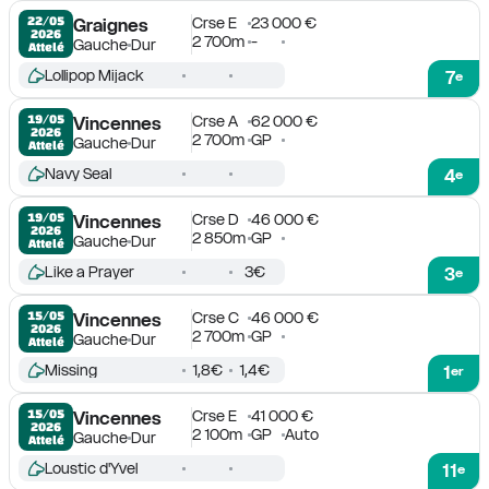
Crse E
23 000 €
22/05

Graignes
2026
2 700m
-
Gauche
Dur
Attelé
Lollipop Mijack
7
e
Crse A
62 000 €
19/05

Vincennes
2026
2 700m
GP
Gauche
Dur
Attelé
Navy Seal
4
e
Crse D
46 000 €
19/05

Vincennes
2026
2 850m
GP
Gauche
Dur
Attelé
Like a Prayer
3€
3
e
Crse C
46 000 €
15/05

Vincennes
2026
2 700m
GP
Gauche
Dur
Attelé
Missing
1,8€
1,4€
1
er
Crse E
41 000 €
15/05

Vincennes
2026
2 100m
GP
Auto
Gauche
Dur
Attelé
Loustic d'Yvel
11
e