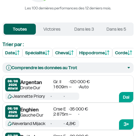
Les 100 dernières performances des 12 derniers mois.
Toutes
Victoires
Dans les 3
Dans les 5
Trier par :
Date
Spécialité
Cheval
Hippodrome
Corde
Comprendre les données au Trot
Gr. II
120 000 €
08/08

Argentan
2026
1 609m
-
Auto
Droite
Dur
Attelé
Jeannette Priory
Dai
Crse E
35 000 €
06/08

Enghien
2026
2 875m
-
Gauche
Dur
Attelé
Neverland Mijack
4,8€
3
e
03/08
