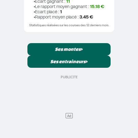
Ecart gagnant
 : 
11
Le rapport moyen gagnant
 : 
15.18 €
Ecart placé
 : 
1
Rapport moyen placé
 : 
3.45 €
Statistiques réalisées sur les courses des 12 derniers mois.
Ses montes
Ses entraîneurs