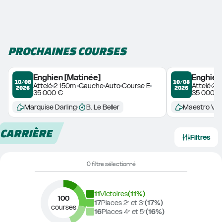
PROCHAINES COURSES
Enghien [Matinée]
Enghien
10/08
10/08
Attelé
2 150m 
Gauche
Auto
Course E
Attelé
2 
2026
2026
35 000 €
35 000 €
Marquise Darling
B. Le Beller
Maestro Vet
CARRIÈRE
Filtres
0 filtre sélectionné
11
Victoires
(
11
%)
100
17
Places 2ᵉ et 3ᵉ
(
17
%)
courses
16
Places 4ᵉ et 5ᵉ
(
16
%)