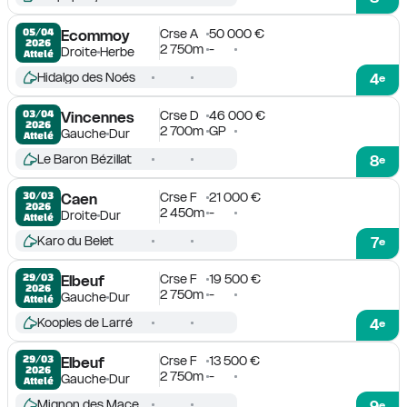
Crse A
50 000 €
05/04

Ecommoy
2026
2 750m
-
Droite
Herbe
Attelé
Hidalgo des Noés
4
e
Crse D
46 000 €
03/04

Vincennes
2026
2 700m
GP
Gauche
Dur
Attelé
Le Baron Bézillat
8
e
Crse F
21 000 €
30/03

Caen
2026
2 450m
-
Droite
Dur
Attelé
Karo du Belet
7
e
Crse F
19 500 €
29/03

Elbeuf
2026
2 750m
-
Gauche
Dur
Attelé
Kooples de Larré
4
e
Crse F
13 500 €
29/03

Elbeuf
2026
2 750m
-
Gauche
Dur
Attelé
Mignon des Mace
9
e