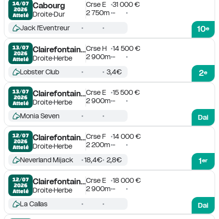
Crse E
31 000 €
14/07

Cabourg
2026
2 750m
-
Droite
Dur
Attelé
Jack l'Eventreur
10
e
Crse H
14 500 €
13/07

Clairefontaine-Deauville
2026
2 900m
-
Droite
Herbe
Attelé
Lobster Club
3,4€
2
e
Crse E
15 500 €
13/07

Clairefontaine-Deauville
2026
2 900m
-
Droite
Herbe
Attelé
Monia Seven
Dai
Crse F
14 000 €
12/07

Clairefontaine-Deauville
2026
2 200m
-
Droite
Herbe
Attelé
Neverland Mijack
18,4€
2,8€
1
er
Crse E
18 000 €
12/07

Clairefontaine-Deauville
2026
2 900m
-
Droite
Herbe
Attelé
La Callas
Dai