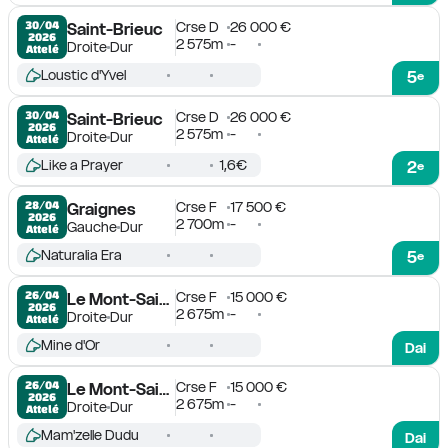
Crse D
26 000 €
30/04

Saint-Brieuc
2026
2 575m
-
Droite
Dur
Attelé
Loustic d'Yvel
5
e
Crse D
26 000 €
30/04

Saint-Brieuc
2026
2 575m
-
Droite
Dur
Attelé
Like a Prayer
1,6€
2
e
Crse F
17 500 €
28/04

Graignes
2026
2 700m
-
Gauche
Dur
Attelé
Naturalia Era
5
e
Crse F
15 000 €
26/04

Le Mont-Saint-Michel
2026
2 675m
-
Droite
Dur
Attelé
Mine d'Or
Dai
Crse F
15 000 €
26/04

Le Mont-Saint-Michel
2026
2 675m
-
Droite
Dur
Attelé
Mam'zelle Dudu
Dai