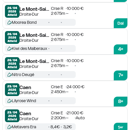
Crse R
10 000 €
26/04

Le Mont-Saint-Michel
2026
2 675m
-
Droite
Dur
Attelé
Moorea Bond
Dai
Crse R
10 000 €
26/04

Le Mont-Saint-Michel
2026
2 675m
-
Droite
Dur
Attelé
Kiwi des Malberaux
4
e
Crse R
10 000 €
26/04

Le Mont-Saint-Michel
2026
2 675m
-
Droite
Dur
Attelé
Nitro Deugé
7
e
Crse E
24 000 €
25/04

Caen
2026
2 450m
-
Droite
Dur
Attelé
Lilyrose Wind
8
e
Crse E
21 000 €
25/04

Caen
2026
2 200m
-
Auto
Droite
Dur
Attelé
Metavers Era
8,4€
3,2€
1
er