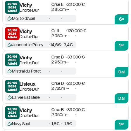
Crse E
22 000 €
30/06

Vichy
2026
2 950m
-
Droite
Dur
Attelé
Mojito d'Axel
6
e
Gr. II
120 000 €
30/06

Vichy
2026
2 950m
-
Droite
Dur
Attelé
Jeannette Priory
14,6€
3,4€
1
er
Crse B
33 000 €
30/06

Vichy
2026
2 950m
-
Droite
Dur
Attelé
Mistral du Poret
Dai
Crse D
22 000 €
20/06

Lisieux
2026
2 725m
-
Droite
Dur
Attelé
La Vie Est Belle
Dai
Crse B
33 000 €
18/06

Vichy
2026
2 950m
-
Droite
Dur
Attelé
Navy Seal
1,8€
1,5€
1
er