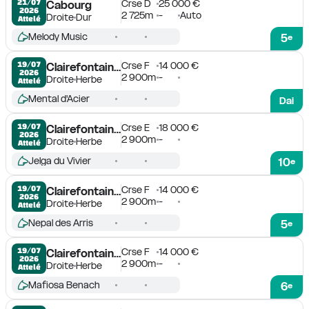
Crse D
25 000 €
21/07

Cabourg
2026
2 725m
-
Auto
Droite
Dur
Attelé
Melody Music
5
e
Crse F
14 000 €
19/07

Clairefontaine-Deauville
2026
2 900m
-
Droite
Herbe
Attelé
Mental d'Acier
Dai
Crse E
18 000 €
19/07

Clairefontaine-Deauville
2026
2 900m
-
Droite
Herbe
Attelé
Jelga du Vivier
10
e
Crse F
14 000 €
19/07

Clairefontaine-Deauville
2026
2 900m
-
Droite
Herbe
Attelé
Nepal des Arris
5
e
Crse F
14 000 €
19/07

Clairefontaine-Deauville
2026
2 900m
-
Droite
Herbe
Attelé
Mafiosa Benach
6
e