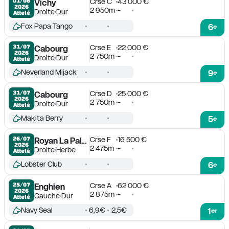
Crse C
43 000 €
01/08

Vichy
2026
2 950m
-
Droite
Dur
Attelé
Fox Papa Tango
6
e
Crse E
22 000 €
31/07

Cabourg
2026
2 750m
-
Droite
Dur
Attelé
Neverland Mijack
9
e
Crse D
25 000 €
31/07

Cabourg
2026
2 750m
-
Droite
Dur
Attelé
Makita Berry
5
e
Crse F
16 500 €
26/07

Royan La Palmyre
2026
2 475m
-
Droite
Herbe
Attelé
Lobster Club
6
e
Crse A
62 000 €
25/07

Enghien
2026
2 875m
-
Gauche
Dur
Attelé
Navy Seal
6,9€
2,5€
1
er