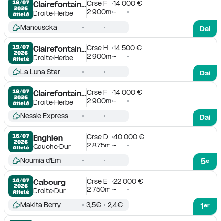
Crse F
14 000 €
19/07

Clairefontaine-Deauville
2026
2 900m
-
Droite
Herbe
Attelé
Manouscka
Dai
Crse H
14 500 €
19/07

Clairefontaine-Deauville
2026
2 900m
-
Droite
Herbe
Attelé
La Luna Star
Dai
Crse F
14 000 €
19/07

Clairefontaine-Deauville
2026
2 900m
-
Droite
Herbe
Attelé
Nessie Express
Dai
Crse D
40 000 €
16/07

Enghien
2026
2 875m
-
Gauche
Dur
Attelé
Noumia d'Em
5
e
Crse E
22 000 €
14/07

Cabourg
2026
2 750m
-
Droite
Dur
Attelé
Makita Berry
3,5€
2,4€
1
er