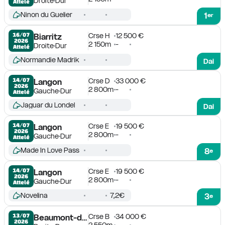
Droite
Dur
Attelé
Ninon du Guelier
1
er
Crse H
12 500 €
16/07

Biarritz
2026
2 150m
-
Droite
Dur
Attelé
Normandie Madrik
Dai
Crse D
33 000 €
14/07

Langon
2026
2 800m
-
Gauche
Dur
Attelé
Jaguar du Londel
Dai
Crse E
19 500 €
14/07

Langon
2026
2 800m
-
Gauche
Dur
Attelé
Made In Love Pass
8
e
Crse E
19 500 €
14/07

Langon
2026
2 800m
-
Gauche
Dur
Attelé
Novelina
7,2€
3
e
Crse B
34 000 €
13/07

Beaumont-de-Lomagne
2026
2 550m
-