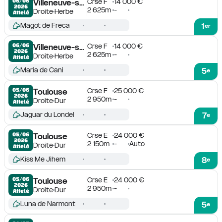
Crse F
14 000 €
06/06

Villeneuve-sur-Lot
2026
2 625m
-
Droite
Herbe
Attelé
Magot de Freca
1
er
Crse F
14 000 €
06/06

Villeneuve-sur-Lot
2026
2 625m
-
Droite
Herbe
Attelé
Maria de Cani
5
e
Crse F
25 000 €
05/06

Toulouse
2026
2 950m
-
Droite
Dur
Attelé
Jaguar du Londel
7
e
Crse E
24 000 €
05/06

Toulouse
2026
2 150m
-
Auto
Droite
Dur
Attelé
Kiss Me Jihem
8
e
Crse E
24 000 €
05/06

Toulouse
2026
2 950m
-
Droite
Dur
Attelé
Luna de Narmont
5
e