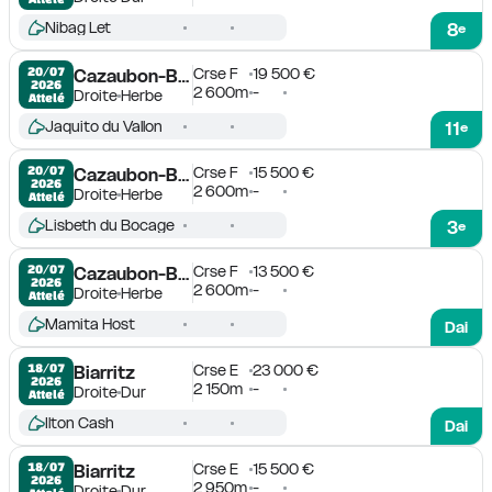
Nibag Let
8
e
Crse F
19 500 €
20/07

Cazaubon-Barbotan
2026
2 600m
-
Droite
Herbe
Attelé
Jaquito du Vallon
11
e
Crse F
15 500 €
20/07

Cazaubon-Barbotan
2026
2 600m
-
Droite
Herbe
Attelé
Lisbeth du Bocage
3
e
Crse F
13 500 €
20/07

Cazaubon-Barbotan
2026
2 600m
-
Droite
Herbe
Attelé
Mamita Host
Dai
Crse E
23 000 €
18/07

Biarritz
2026
2 150m
-
Droite
Dur
Attelé
Ilton Cash
Dai
Crse E
15 500 €
18/07

Biarritz
2026
2 950m
-
Droite
Dur