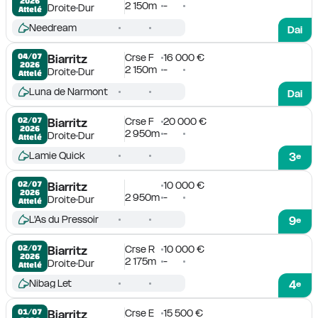
2026
2 150m
-
Droite
Dur
Attelé
Needream
Dai
Crse F
16 000 €
04/07

Biarritz
2026
2 150m
-
Droite
Dur
Attelé
Luna de Narmont
Dai
Crse F
20 000 €
02/07

Biarritz
2026
2 950m
-
Droite
Dur
Attelé
Lamie Quick
3
e
10 000 €
02/07

Biarritz
2026
2 950m
-
Droite
Dur
Attelé
L'As du Pressoir
9
e
Crse R
10 000 €
02/07

Biarritz
2026
2 175m
-
Droite
Dur
Attelé
Nibag Let
4
e
Crse E
15 500 €
01/07

Biarritz