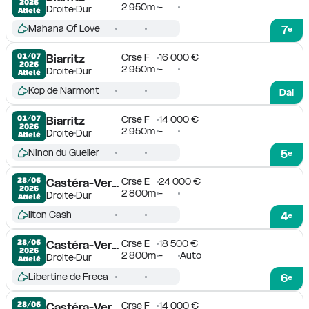
2026
2 950m
-
Droite
Dur
Attelé
Mahana Of Love
7
e
Crse F
16 000 €
01/07

Biarritz
2026
2 950m
-
Droite
Dur
Attelé
Kop de Narmont
Dai
Crse F
14 000 €
01/07

Biarritz
2026
2 950m
-
Droite
Dur
Attelé
Ninon du Guelier
5
e
Crse E
24 000 €
28/06

Castéra-Verduzan
2026
2 800m
-
Droite
Dur
Attelé
Ilton Cash
4
e
Crse E
18 500 €
28/06

Castéra-Verduzan
2026
2 800m
-
Auto
Droite
Dur
Attelé
Libertine de Freca
6
e
Crse F
14 000 €
28/06

Castéra-Verduzan