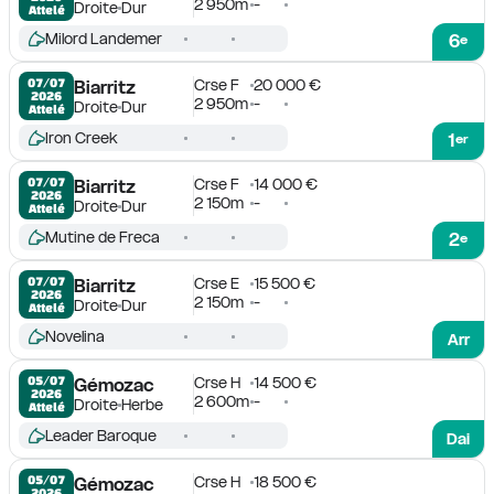
2 950m
-
Droite
Dur
Attelé
Milord Landemer
6
e
Crse F
20 000 €
07/07

Biarritz
2026
2 950m
-
Droite
Dur
Attelé
Iron Creek
1
er
Crse F
14 000 €
07/07

Biarritz
2026
2 150m
-
Droite
Dur
Attelé
Mutine de Freca
2
e
Crse E
15 500 €
07/07

Biarritz
2026
2 150m
-
Droite
Dur
Attelé
Novelina
Arr
Crse H
14 500 €
05/07

Gémozac
2026
2 600m
-
Droite
Herbe
Attelé
Leader Baroque
Dai
Crse H
18 500 €
05/07

Gémozac
2026