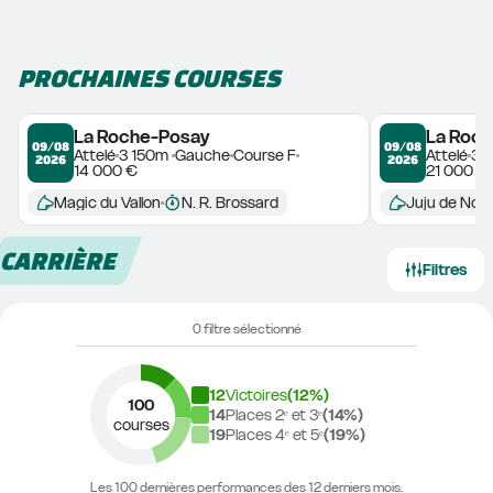
PROCHAINES COURSES
La Roche-Posay
La Roc
09/08
09/08
Attelé
3 150m 
Gauche
Course F
Attelé
3 
2026
2026
14 000 €
21 000 €
Magic du Vallon
N. R. Brossard
Juju de Nor
CARRIÈRE
Filtres
0 filtre sélectionné
12
Victoires
(
12
%)
100
14
Places 2ᵉ et 3ᵉ
(
14
%)
courses
19
Places 4ᵉ et 5ᵉ
(
19
%)
Les 100 dernières performances des 12 derniers mois.