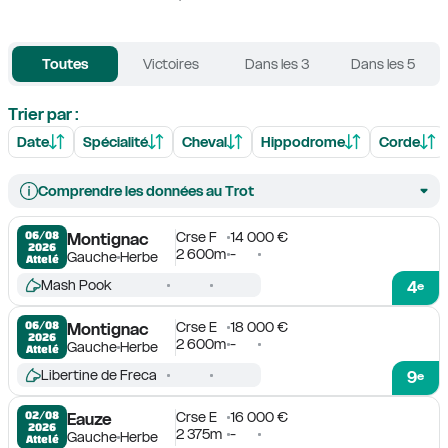
Toutes
Victoires
Dans les 3
Dans les 5
Trier par :
Date
Spécialité
Cheval
Hippodrome
Corde
Comprendre les données au Trot
Crse F
14 000 €
06/08

Montignac
2026
2 600m
-
Gauche
Herbe
Attelé
Mash Pook
4
e
Crse E
18 000 €
06/08

Montignac
2026
2 600m
-
Gauche
Herbe
Attelé
Libertine de Freca
9
e
Crse E
16 000 €
02/08

Eauze
2026
2 375m
-
Gauche
Herbe
Attelé