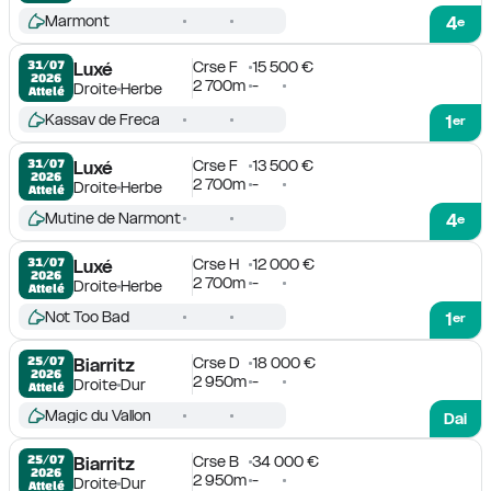
Marmont
4
e
Crse F
15 500 €
31/07

Luxé
2026
2 700m
-
Droite
Herbe
Attelé
Kassav de Freca
1
er
Crse F
13 500 €
31/07

Luxé
2026
2 700m
-
Droite
Herbe
Attelé
Mutine de Narmont
4
e
Crse H
12 000 €
31/07

Luxé
2026
2 700m
-
Droite
Herbe
Attelé
Not Too Bad
1
er
Crse D
18 000 €
25/07

Biarritz
2026
2 950m
-
Droite
Dur
Attelé
Magic du Vallon
Dai
Crse B
34 000 €
25/07

Biarritz
2026
2 950m
-
Droite
Dur
Attelé