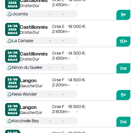
Castillonnès
2026
2 450m
-
Droite
Dur
Attelé
Jicomte
9
e
Crse E
19 000 €
14/06

Castillonnès
2026
2 450m
-
Droite
Dur
Attelé
La Carisaie
10
e
Crse F
14 500 €
14/06

Castillonnès
2026
2 450m
-
Droite
Dur
Attelé
Ninon du Guelier
Dai
Crse F
14 500 €
12/06

Langon
2026
2 200m
-
Gauche
Dur
Attelé
Ness Wonder
5
e
Crse F
16 500 €
12/06

Langon
2026
2 800m
-
Gauche
Dur
Attelé
Koccinelle Bey
Dai
12/06
