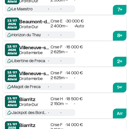
Droite
Dur
Attelé
Le Maestro
7
e
Crse E
30 000 €
13/07

Beaumont-de-Lomagne
2026
2 400m
-
Auto
Droite
Dur
Attelé
Horizon du Thay
8
e
Crse F
16 000 €
12/07

Villeneuve-sur-Lot
2026
2 625m
-
Droite
Herbe
Attelé
Libertine de Freca
2
e
Crse F
14 000 €
12/07

Villeneuve-sur-Lot
2026
2 625m
-
Droite
Herbe
Attelé
Magot de Freca
1
er
Crse H
18 500 €
11/07

Biarritz
2026
2 150m
-
Droite
Dur
Attelé
Jackpot des Bordes
Arr
Crse F
14 000 €
11/07

Biarritz
2026