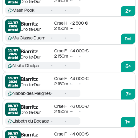
2 150m
-
Droite
Dur
Attelé
Mash Pook
2
e
Crse H
12 500 €
11/07

Biarritz
2026
2 150m
-
Droite
Dur
Attelé
Ma Classe Duem
Dai
Crse F
14 000 €
11/07

Biarritz
2026
2 150m
-
Droite
Dur
Attelé
Nikita Dhelpa
5
e
Crse F
14 000 €
11/07

Biarritz
2026
2 150m
-
Droite
Dur
Attelé
Nabab des Pleignes
7
e
Crse F
16 000 €
09/07

Biarritz
2026
2 150m
-
Droite
Dur
Attelé
Lisbeth du Bocage
1
er
Crse F
14 000 €
09/07

Biarritz
2026