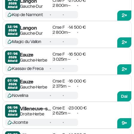
Crse F
21 000 €
Langon
2026
2 800m
-
Gauche
Dur
Attelé
Kop de Narmont
2
e
Crse F
14 500 €
12/06

Langon
2026
2 800m
-
Gauche
Dur
Attelé
Magic du Vallon
2
e
Crse F
16 500 €
07/06

Eauze
2026
3 025m
-
Gauche
Herbe
Attelé
Kassav de Freca
2
e
Crse E
16 000 €
07/06

Eauze
2026
2 375m
-
Gauche
Herbe
Attelé
Novelina
Dai
Crse E
23 000 €
06/06

Villeneuve-sur-Lot
2026
2 625m
-
Droite
Herbe
Attelé
Jicomte
9
e