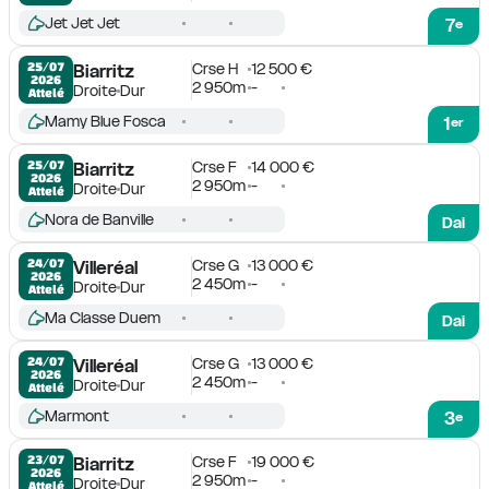
Jet Jet Jet
7
e
Crse H
12 500 €
25/07

Biarritz
2026
2 950m
-
Droite
Dur
Attelé
Mamy Blue Fosca
1
er
Crse F
14 000 €
25/07

Biarritz
2026
2 950m
-
Droite
Dur
Attelé
Nora de Banville
Dai
Crse G
13 000 €
24/07

Villeréal
2026
2 450m
-
Droite
Dur
Attelé
Ma Classe Duem
Dai
Crse G
13 000 €
24/07

Villeréal
2026
2 450m
-
Droite
Dur
Attelé
Marmont
3
e
Crse F
19 000 €
23/07

Biarritz
2026
2 950m
-
Droite
Dur
Attelé