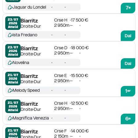
Jaguar du Londel
7
e
Crse H
17 500 €
23/07

Biarritz
2026
2 950m
-
Droite
Dur
Attelé
Ista Fredano
Dai
Crse D
18 000 €
23/07

Biarritz
2026
2 950m
-
Droite
Dur
Attelé
Novelina
Dai
Crse E
15 500 €
21/07

Biarritz
2026
2 950m
-
Droite
Dur
Attelé
Melody Speed
1
er
Crse H
12 500 €
21/07

Biarritz
2026
2 950m
-
Droite
Dur
Attelé
Magnifica Venezia
6
e
Crse F
14 000 €
21/07

Biarritz
2026
2 150m
-
Droite
Dur
Attelé