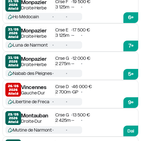
Crse F
19 500 €
31/05

Monpazier
2026
3 125m
-
Droite
Herbe
Attelé
Ho Médocain
6
e
Crse E
17 500 €
31/05

Monpazier
2026
3 125m
-
Droite
Herbe
Attelé
Luna de Narmont
7
e
Crse G
12 000 €
31/05

Monpazier
2026
2 275m
-
Droite
Herbe
Attelé
Nabab des Pleignes
5
e
Crse D
46 000 €
26/05

Vincennes
2026
2 700m
GP
Gauche
Dur
Attelé
Libertine de Freca
9
e
Crse G
13 500 €
25/05

Montauban
2026
2 425m
-
Droite
Dur
Attelé
Mutine de Narmont
Dai