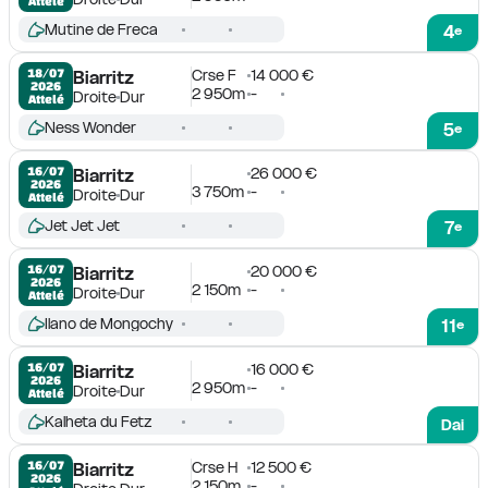
Attelé
Mutine de Freca
4
e
Crse F
14 000 €
18/07

Biarritz
2026
2 950m
-
Droite
Dur
Attelé
Ness Wonder
5
e
26 000 €
16/07

Biarritz
2026
3 750m
-
Droite
Dur
Attelé
Jet Jet Jet
7
e
20 000 €
16/07

Biarritz
2026
2 150m
-
Droite
Dur
Attelé
Ilano de Mongochy
11
e
16 000 €
16/07

Biarritz
2026
2 950m
-
Droite
Dur
Attelé
Kalheta du Fetz
Dai
Crse H
12 500 €
16/07

Biarritz
2026
2 150m
-