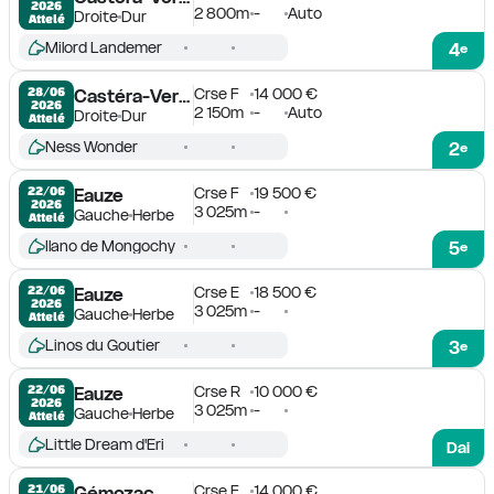
2026
2 800m
-
Auto
Droite
Dur
Attelé
Milord Landemer
4
e
Crse F
14 000 €
28/06

Castéra-Verduzan
2026
2 150m
-
Auto
Droite
Dur
Attelé
Ness Wonder
2
e
Crse F
19 500 €
22/06

Eauze
2026
3 025m
-
Gauche
Herbe
Attelé
Ilano de Mongochy
5
e
Crse E
18 500 €
22/06

Eauze
2026
3 025m
-
Gauche
Herbe
Attelé
Linos du Goutier
3
e
Crse R
10 000 €
22/06

Eauze
2026
3 025m
-
Gauche
Herbe
Attelé
Little Dream d'Eri
Dai
Crse F
14 000 €
21/06

Gémozac