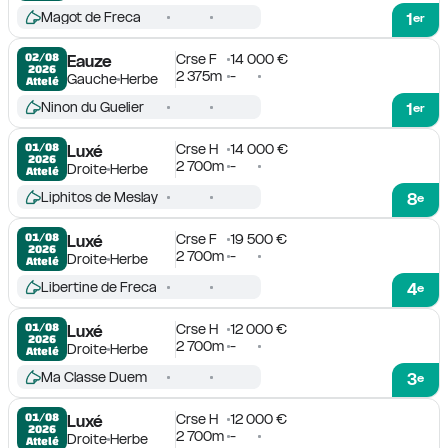
Magot de Freca
1
er
Crse F
14 000 €
02/08

Eauze
2026
2 375m
-
Gauche
Herbe
Attelé
Ninon du Guelier
1
er
Crse H
14 000 €
01/08

Luxé
2026
2 700m
-
Droite
Herbe
Attelé
Liphitos de Meslay
8
e
Crse F
19 500 €
01/08

Luxé
2026
2 700m
-
Droite
Herbe
Attelé
Libertine de Freca
4
e
Crse H
12 000 €
01/08

Luxé
2026
2 700m
-
Droite
Herbe
Attelé
Ma Classe Duem
3
e
Crse H
12 000 €
01/08

Luxé
2026
2 700m
-
Droite
Herbe
Attelé