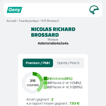
Accueil
Tous les jockeys
N. R. Brossard
NICOLAS RICHARD
BROSSARD
Musique
4a9a1a1a8a4a3a4a
Premium / PMH
Quinté / Pick 5
24
Victoires
(
8
%)
315
45
Places 2ᵉ et 3ᵉ
(
14
%)
courses
62
Places 4ᵉ et 5ᵉ
(
20
%)
Ecart gagnant
 : 
2
Le rapport moyen gagnant
 : 
7.53 €