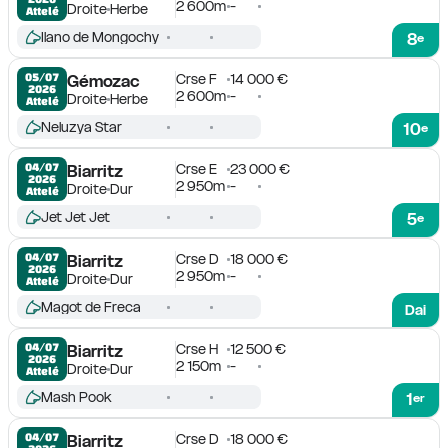
2 600m
-
Droite
Herbe
Attelé
Ilano de Mongochy
8
e
Crse F
14 000 €
05/07

Gémozac
2026
2 600m
-
Droite
Herbe
Attelé
Neluzya Star
10
e
Crse E
23 000 €
04/07

Biarritz
2026
2 950m
-
Droite
Dur
Attelé
Jet Jet Jet
5
e
Crse D
18 000 €
04/07

Biarritz
2026
2 950m
-
Droite
Dur
Attelé
Magot de Freca
Dai
Crse H
12 500 €
04/07

Biarritz
2026
2 150m
-
Droite
Dur
Attelé
Mash Pook
1
er
Crse D
18 000 €
04/07

Biarritz