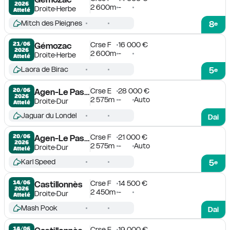
2026
2 600m
-
Droite
Herbe
Attelé
Mitch des Pleignes
8
e
Crse F
16 000 €
21/06

Gémozac
2026
2 600m
-
Droite
Herbe
Attelé
Laora de Birac
5
e
Crse E
28 000 €
20/06

Agen-Le Passage
2026
2 575m
-
Auto
Droite
Dur
Attelé
Jaguar du Londel
Dai
Crse F
21 000 €
20/06

Agen-Le Passage
2026
2 575m
-
Auto
Droite
Dur
Attelé
Karl Speed
5
e
Crse F
14 500 €
14/06

Castillonnès
2026
2 450m
-
Droite
Dur
Attelé
Mash Pook
Dai
Crse E
19 000 €
14/06
