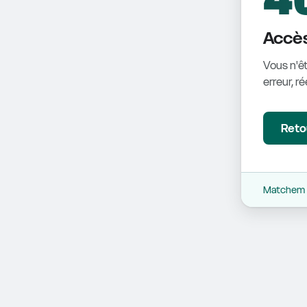
Accès
Vous n'êt
erreur, r
Retou
Matchem -