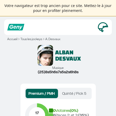
Votre navigateur est trop ancien pour ce site. Mettez-le à jour
pour en profiter pleinement.
Accueil
Tous les jockeys
A. Desvaux
ALBAN
DESVAUX
Musique
(25)8s5h6s7s5s2s6h8s
Premium / PMH
Quinté / Pick 5
0
Victoires
(
0
%)
17
6
Places 2ᵉ et 3ᵉ
(
35
%)