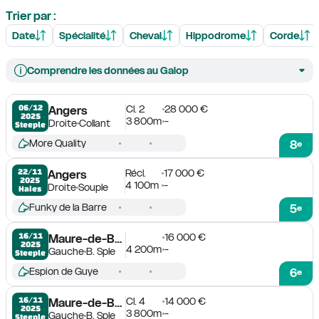
Trier par :
Date
Spécialité
Cheval
Hippodrome
Corde
Comprendre les données au Galop
Cl. 2
28 000 €
06/12

Angers
2025
3 800m
-
Droite
Collant
Steeple
More Quality
8
e
Récl.
17 000 €
22/11

Angers
2025
4 100m
-
Droite
Souple
Haies
Funky de la Barre
5
e
16 000 €
16/11

Maure-de-Bretagne
2025
4 200m
-
Gauche
B. Sple
Steeple
Espion de Guye
6
e
Cl. 4
14 000 €
16/11

Maure-de-Bretagne
2025
3 800m
-
Gauche
B. Sple
Steeple