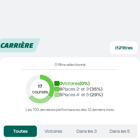
CARRIÈRE
Filtres
0 filtre sélectionné
0
Victoires
(
0
%)
17
6
Places 2ᵉ et 3ᵉ
(
35
%)
courses
5
Places 4ᵉ et 5ᵉ
(
29
%)
Les 100 dernières performances des 12 derniers mois.
Toutes
Victoires
Dans les 3
Dans les 5