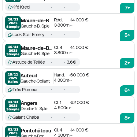
Kfé Kréol
7
e
Récl.
14 000 €
16/11

Maure-de-Bretagne
2025
3 800m
-
Gauche
B. Sple
Steeple
Look Star Emery
5
e
Cl. 4
14 000 €
16/11

Maure-de-Bretagne
2025
3 800m
-
Gauche
B. Sple
Steeple
Astuce de Teillée
3,6€
2
e
Hand.
60 000 €
15/11

Auteuil
2025
4 300m
-
Gauche
Collant
Haies
Très Plumeur
6
e
Cl. 1
62 000 €
11/11

Angers
2025
4 600m
-
Droite
Tr. Sple
Steeple
Galant Chaba
8
e
Cl. 4
14 000 €
01/11

Pontchâteau
2025
4 300m
-
Gauche
Bon
Steeple