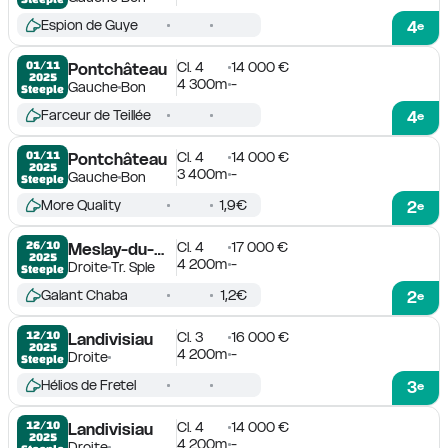
Espion de Guye
4
e
Cl. 4
14 000 €
01/11

Pontchâteau
2025
4 300m
-
Gauche
Bon
Steeple
Farceur de Teillée
4
e
Cl. 4
14 000 €
01/11

Pontchâteau
2025
3 400m
-
Gauche
Bon
Steeple
More Quality
1,9€
2
e
Cl. 4
17 000 €
26/10

Meslay-du-Maine
2025
4 200m
-
Droite
Tr. Sple
Steeple
Galant Chaba
1,2€
2
e
Cl. 3
16 000 €
12/10

Landivisiau
2025
4 200m
-
Droite
Steeple
Hélios de Fretel
3
e
Cl. 4
14 000 €
12/10

Landivisiau
2025
4 200m
-
Droite