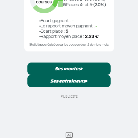
courses
5
Places 4ᵉ et 5ᵉ
(
30
%)
Ecart gagnant
 : 
-
Le rapport moyen gagnant
 : 
-
Ecart placé
 : 
5
Rapport moyen placé
 : 
2.23 €
Statistiques réalisées sur les courses des 12 derniers mois.
Ses montes
Ses entraîneurs