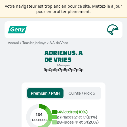
Votre navigateur est trop ancien pour ce site. Mettez-le à jour
pour en profiter pleinement.
Accueil
Tous les jockeys
A.A. de Vries
ADRIENUS. A
DE VRIES
Musique
9p0p9p7p5p7p7p0p
Premium / PMH
Quinté / Pick 5
14
Victoires
(
10
%)
134
27
Places 2ᵉ et 3ᵉ
(
21
%)
courses
28
Places 4ᵉ et 5ᵉ
(
20
%)