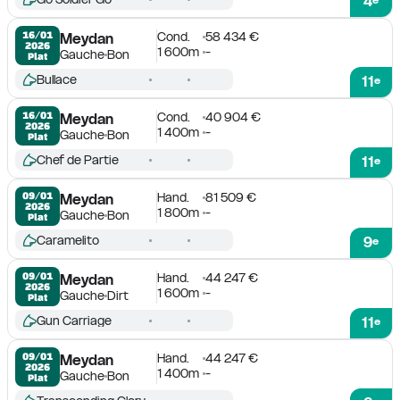
4
Cond.
58 434 €
16/01

Meydan
2026
1 600m
-
Gauche
Bon
Plat
Bullace
11
e
Cond.
40 904 €
16/01

Meydan
2026
1 400m
-
Gauche
Bon
Plat
Chef de Partie
11
e
Hand.
81 509 €
09/01

Meydan
2026
1 800m
-
Gauche
Bon
Plat
Caramelito
9
e
Hand.
44 247 €
09/01

Meydan
2026
1 600m
-
Gauche
Dirt
Plat
Gun Carriage
11
e
Hand.
44 247 €
09/01

Meydan
2026
1 400m
-
Gauche
Bon
Plat