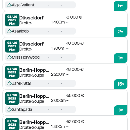
Aigle Vaillant
5
e
8 000 €
05/10

Düsseldorf
2025
1 400m
-
Droite
Plat
Asaaleeb
2
e
10 000 €
05/10

Düsseldorf
2025
1 700m
-
Droite
Plat
Miss Hollywood
1
er
18 000 €
03/10

Berlin-Hoppegarten
2025
2 200m
-
Droite
Souple
Plat
Jarek Star
15
e
55 000 €
03/10

Berlin-Hoppegarten
2025
2 000m
-
Droite
Souple
Plat
Santagada
1
er
52 000 €
03/10

Berlin-Hoppegarten
2025
1 400m
-
Droite
Souple
Plat