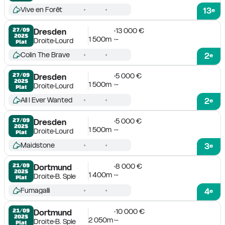
Vive en Forêt
13
e
13 000 €
27/09

Dresden
2025
1 500m
-
Droite
Lourd
Plat
Colin The Brave
2
e
5 000 €
27/09

Dresden
2025
1 500m
-
Droite
Lourd
Plat
All I Ever Wanted
2
e
5 000 €
27/09

Dresden
2025
1 500m
-
Droite
Lourd
Plat
Maidstone
3
e
8 000 €
21/09

Dortmund
2025
1 400m
-
Droite
B. Sple
Plat
Fumagalli
4
e
10 000 €
21/09

Dortmund
2025
2 050m
-
Droite
B. Sple
Plat