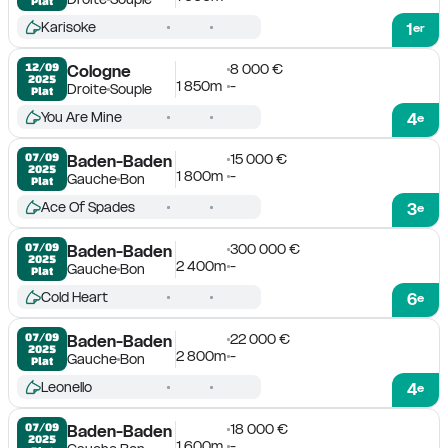
Plat
Karisoke
1
er
8 000 €
12/09

Cologne
2025
1 850m
-
Droite
Souple
Plat
You Are Mine
4
e
15 000 €
07/09

Baden-Baden
2025
1 800m
-
Gauche
Bon
Plat
Ace Of Spades
3
e
300 000 €
07/09

Baden-Baden
2025
2 400m
-
Gauche
Bon
Plat
Cold Heart
6
e
22 000 €
07/09

Baden-Baden
2025
2 800m
-
Gauche
Bon
Plat
Leonello
4
e
18 000 €
07/09

Baden-Baden
2025
1 600m
-