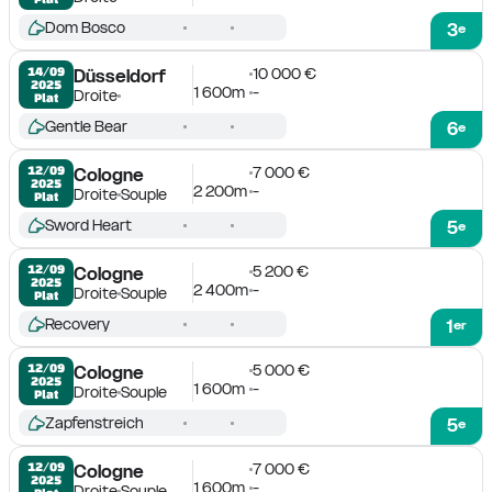
Dom Bosco
3
e
10 000 €
14/09

Düsseldorf
2025
1 600m
-
Droite
Plat
Gentle Bear
6
e
7 000 €
12/09

Cologne
2025
2 200m
-
Droite
Souple
Plat
Sword Heart
5
e
5 200 €
12/09

Cologne
2025
2 400m
-
Droite
Souple
Plat
Recovery
1
er
5 000 €
12/09

Cologne
2025
1 600m
-
Droite
Souple
Plat
Zapfenstreich
5
e
7 000 €
12/09

Cologne
2025
1 600m
-
Droite
Souple