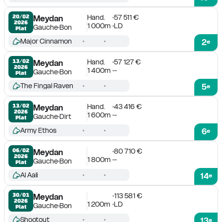
Hand.
57 511 €
20/02

Meydan
2026
1 000m
LD
Gauche
Bon
Plat
Major Cinnamon
2
e
Hand.
57 127 €
13/02

Meydan
2026
1 400m
-
Gauche
Bon
Plat
The Fingal Raven
5
e
Hand.
43 416 €
13/02

Meydan
2026
1 600m
-
Gauche
Dirt
Plat
Army Ethos
6
e
80 710 €
06/02

Meydan
2026
1 800m
-
Gauche
Bon
Plat
Al Aali
14
e
113 581 €
30/01

Meydan
2026
1 200m
LD
Gauche
Bon
Plat
Shootout
13
e