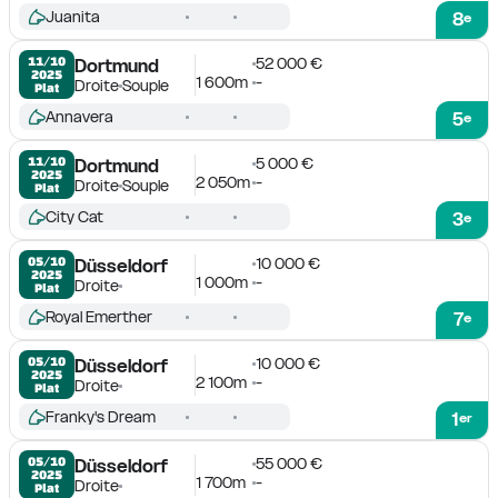
Juanita
8
e
52 000 €
11/10

Dortmund
2025
1 600m
-
Droite
Souple
Plat
Annavera
5
e
5 000 €
11/10

Dortmund
2025
2 050m
-
Droite
Souple
Plat
City Cat
3
e
10 000 €
05/10

Düsseldorf
2025
1 000m
-
Droite
Plat
Royal Emerther
7
e
10 000 €
05/10

Düsseldorf
2025
2 100m
-
Droite
Plat
Franky's Dream
1
er
55 000 €
05/10

Düsseldorf
2025
1 700m
-
Droite
Plat