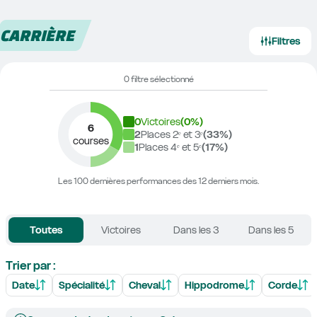
CARRIÈRE
Filtres
0 filtre sélectionné
0
Victoires
(
0
%)
6
2
Places 2ᵉ et 3ᵉ
(
33
%)
courses
1
Places 4ᵉ et 5ᵉ
(
17
%)
Les 100 dernières performances des 12 derniers mois.
Toutes
Victoires
Dans les 3
Dans les 5
Trier par :
Date
Spécialité
Cheval
Hippodrome
Corde