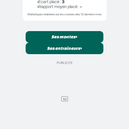
Ecart placé
 : 
3
Rapport moyen placé
 : 
-
Statistiques réalisées sur les courses des 12 derniers mois.
Ses montes
Ses entraîneurs