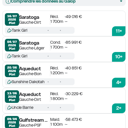
Comprendre les données au Galop
Récl.
49 016 €
16/07

Saratoga
2026
1 700m
-
Gauche
Dirt
Plat
Tank Girl
11
e
Cond.
85 991 €
04/07

Saratoga
2026
1 700m
-
Gauche
Léger
Plat
Tank Girl
10
e
Récl.
40 851 €
20/06

Aqueduct
2026
1 200m
-
Gauche
Bon
Plat
Sunshine Dakotah
4
e
Récl.
30 229 €
13/06

Aqueduct
2026
1 800m
-
Gauche
Dirt
Plat
Uncle Barrie
2
e
Maid.
58 473 €
09/04

Gulfstream Park
2026
1 100m
-
Gauche
PSF
Plat