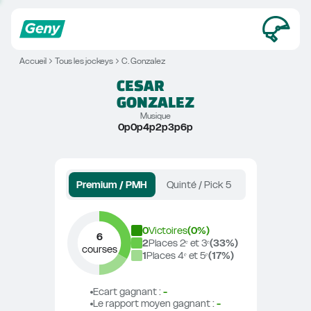
Accueil
Tous les jockeys
C. Gonzalez
CESAR
GONZALEZ
Musique
0p0p4p2p3p6p
Premium / PMH
Quinté / Pick 5
0
Victoires
(
0
%)
6
2
Places 2ᵉ et 3ᵉ
(
33
%)
courses
1
Places 4ᵉ et 5ᵉ
(
17
%)
Ecart gagnant
 : 
-
Le rapport moyen gagnant
 : 
-