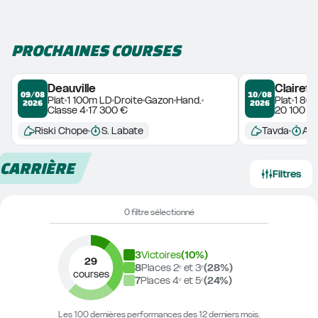
PROCHAINES COURSES
Deauville
Clairefo
09/08
10/08
Plat
1 100m LD
Droite
Gazon
Hand.
Plat
1 80
2026
2026
Classe 4
17 300 €
20 100 €
Riski Chope
S. Labate
Tavda
Ass
CARRIÈRE
Filtres
0 filtre sélectionné
3
Victoires
(
10
%)
29
8
Places 2ᵉ et 3ᵉ
(
28
%)
courses
7
Places 4ᵉ et 5ᵉ
(
24
%)
Les 100 dernières performances des 12 derniers mois.