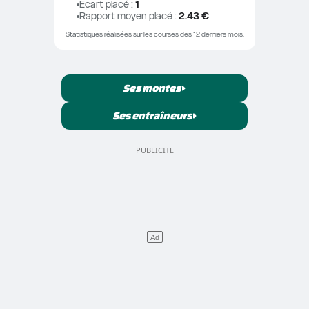
Ecart placé
 : 
1
Rapport moyen placé
 : 
2.43 €
Statistiques réalisées sur les courses des 12 derniers mois.
Ses montes
Ses entraîneurs