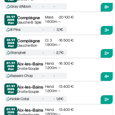
Gray d'Albion
8
e
Maid.
20 100 €
28/07

Compiègne
2026
1 600m
-
Gauche
B. Sple
Plat
Ili Pika
3,1€
3
e
Cl. 3
16 500 €
10/07

Compiègne
2026
1 800m
-
Gauche
Bon
Plat
Stangheli
2,7€
2
e
Hand.
16 300 €
07/07

Aix-les-Bains
2026
1 200m
-
Droite
Souple
Plat
Rasseni Chop
4
e
Hand.
13 400 €
07/07

Aix-les-Bains
2026
1 200m
-
Droite
Souple
Plat
Noble Cotai
1,6€
2
e
Hand.
13 400 €
07/07

Aix-les-Bains
2026
1 800m
-
Droite
Souple