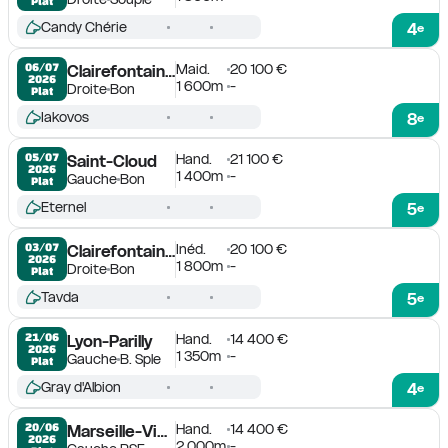
Plat
Candy Chérie
4
e
Maid.
20 100 €
06/07

Clairefontaine-Deauville
2026
1 600m
-
Droite
Bon
Plat
Iakovos
8
e
Hand.
21 100 €
05/07

Saint-Cloud
2026
1 400m
-
Gauche
Bon
Plat
Eternel
5
e
Inéd.
20 100 €
03/07

Clairefontaine-Deauville
2026
1 800m
-
Droite
Bon
Plat
Tavda
5
e
Hand.
14 400 €
21/06

Lyon-Parilly
2026
1 350m
-
Gauche
B. Sple
Plat
Gray d'Albion
4
e
Hand.
14 400 €
20/06

Marseille-Vivaux
2026
2 000m
-