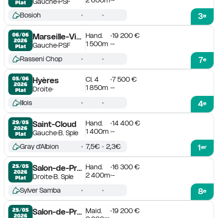
Gauche
PSF
Plat
Bosioh
3
e
Hand.
19 200 €
06/06

Marseille-Vivaux
2026
1 500m
-
Gauche
PSF
Plat
Rasseni Chop
7
e
Cl. 4
7 500 €
05/06

Hyères
2026
1 850m
-
Droite
Plat
Illois
4
e
Hand.
14 400 €
29/05

Saint-Cloud
2026
1 400m
-
Gauche
B. Sple
Plat
Gray d'Albion
7,5€
2,3€
1
er
Hand.
16 300 €
25/05

Salon-de-Provence
2026
2 400m
-
Droite
B. Sple
Plat
Sylver Samba
8
e
Maid.
19 200 €
25/05

Salon-de-Provence
2026