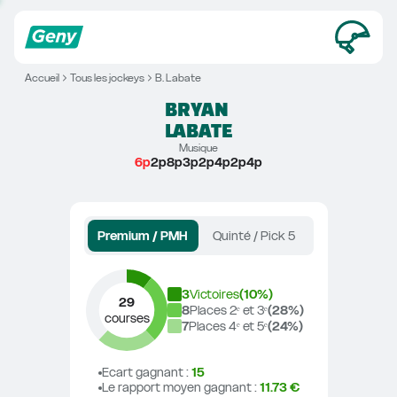
Accueil
Tous les jockeys
B. Labate
BRYAN
LABATE
Musique
6p
2p8p3p2p4p2p4p
Premium / PMH
Quinté / Pick 5
3
Victoires
(
10
%)
29
8
Places 2ᵉ et 3ᵉ
(
28
%)
courses
7
Places 4ᵉ et 5ᵉ
(
24
%)
Ecart gagnant
 : 
15
Le rapport moyen gagnant
 : 
11.73 €