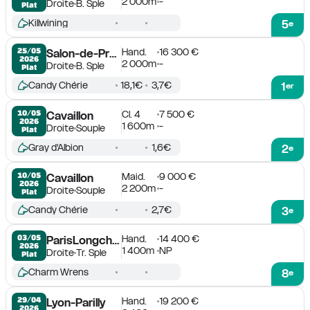
2 000m
-
Droite
B. Sple
Plat
Killwining
5
e
Hand.
16 300 €
25/05

Salon-de-Provence
2026
2 000m
-
Droite
B. Sple
Plat
Candy Chérie
18,1€
3,7€
1
er
Cl. 4
7 500 €
10/05

Cavaillon
2026
1 600m
-
Droite
Souple
Plat
Gray d'Albion
1,6€
2
e
Maid.
9 000 €
10/05

Cavaillon
2026
2 200m
-
Droite
Souple
Plat
Candy Chérie
2,7€
3
e
Hand.
14 400 €
03/05

ParisLongchamp
2026
1 400m
NP
Droite
Tr. Sple
Plat
Charm Wrens
8
e
Hand.
19 200 €
29/04

Lyon-Parilly
2026