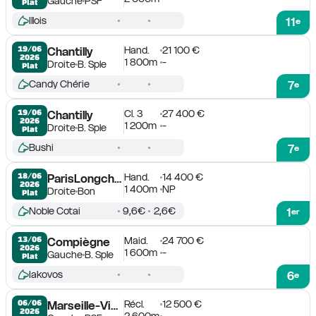
Gauche
PSF
Plat
Illois
11
e
Hand.
21 100 €
19/06

Chantilly
2026
1 800m
-
Droite
B. Sple
Plat
Candy Chérie
7
e
Cl. 3
27 400 €
19/06

Chantilly
2026
1 200m
-
Droite
B. Sple
Plat
Bushi
7
e
Hand.
14 400 €
18/06

ParisLongchamp
2026
1 400m
NP
Droite
Bon
Plat
Noble Cotai
9,6€
2,6€
1
er
Maid.
24 700 €
13/06

Compiègne
2026
1 600m
-
Gauche
B. Sple
Plat
Iakovos
6
e
Récl.
12 500 €
06/06

Marseille-Vivaux
2026
2 600m
-