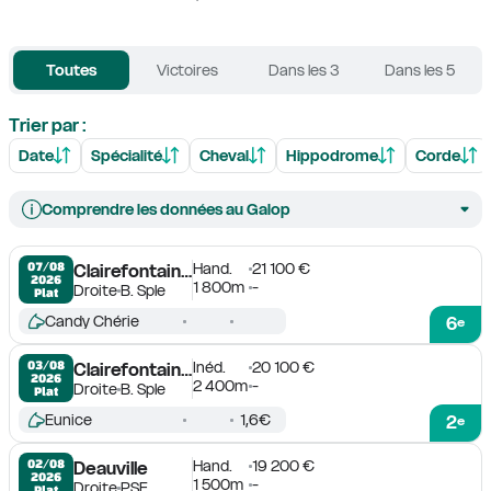
Toutes
Victoires
Dans les 3
Dans les 5
Trier par :
Date
Spécialité
Cheval
Hippodrome
Corde
Comprendre les données au Galop
Hand.
21 100 €
07/08

Clairefontaine-Deauville
2026
1 800m
-
Droite
B. Sple
Plat
Candy Chérie
6
e
Inéd.
20 100 €
03/08

Clairefontaine-Deauville
2026
2 400m
-
Droite
B. Sple
Plat
Eunice
1,6€
2
e
Hand.
19 200 €
02/08

Deauville
2026
1 500m
-
Droite
PSF
Plat