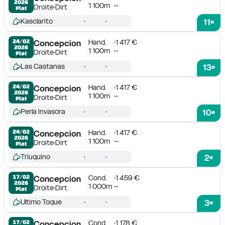
2026
1 100m
-
Droite
Dirt
Plat
Kasclarito
11
e
Hand.
1 417 €
24/02

Concepcion
2026
1 100m
-
Droite
Dirt
Plat
Las Castanas
13
e
Hand.
1 417 €
24/02

Concepcion
2026
1 100m
-
Droite
Dirt
Plat
Perla Invasora
10
e
Hand.
1 417 €
24/02

Concepcion
2026
1 100m
-
Droite
Dirt
Plat
Triuquino
2
e
Cond.
1 459 €
17/02

Concepcion
2026
1 000m
-
Droite
Dirt
Plat
Ultimo Toque
3
e
Cond.
1 178 €
17/02

Concepcion