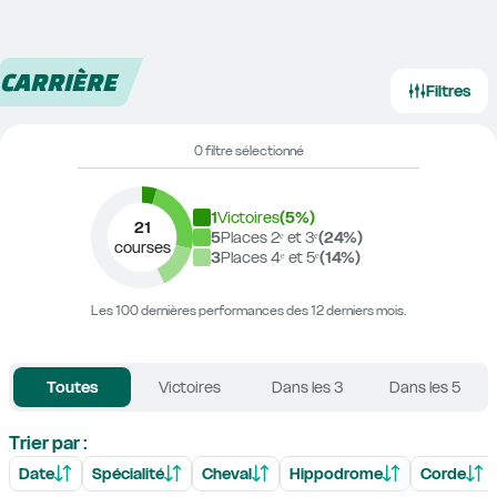
CARRIÈRE
Filtres
0 filtre sélectionné
1
Victoires
(
5
%)
21
5
Places 2ᵉ et 3ᵉ
(
24
%)
courses
3
Places 4ᵉ et 5ᵉ
(
14
%)
Les 100 dernières performances des 12 derniers mois.
Toutes
Victoires
Dans les 3
Dans les 5
Trier par :
Date
Spécialité
Cheval
Hippodrome
Corde