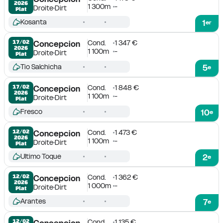
2026
1 300m
-
Droite
Dirt
Plat
Kosanta
1
er
Cond.
1 347 €
17/02

Concepcion
2026
1 100m
-
Droite
Dirt
Plat
Tio Salchicha
5
e
Cond.
1 848 €
17/02

Concepcion
2026
1 100m
-
Droite
Dirt
Plat
Fresco
10
e
Cond.
1 473 €
12/02

Concepcion
2026
1 100m
-
Droite
Dirt
Plat
Ultimo Toque
2
e
Cond.
1 362 €
12/02

Concepcion
2026
1 000m
-
Droite
Dirt
Plat
Arantes
7
e
Cond.
1 135 €
12/02

Concepcion