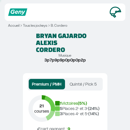
Accueil
Tous les jockeys
B. Cordero
BRYAN GAJARDO 
ALEXIS
CORDERO
Musique
3p7p9p9p0p0p0p2p
Premium / PMH
Quinté / Pick 5
1
Victoires
(
5
%)
21
5
Places 2ᵉ et 3ᵉ
(
24
%)
courses
3
Places 4ᵉ et 5ᵉ
(
14
%)
Ecart gagnant
 : 
9