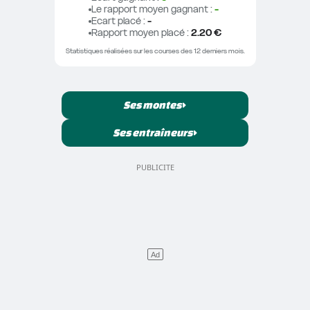
Le rapport moyen gagnant
 : 
-
Ecart placé
 : 
-
Rapport moyen placé
 : 
2.20 €
Statistiques réalisées sur les courses des 12 derniers mois.
Ses montes
Ses entraîneurs