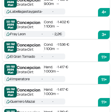
2026
900m
-
Droite
Dirt
Plat
Labellagastaygasta
4
e
Cond.
1 402 €
12/02

Concepcion
2026
1 100m
-
Droite
Dirt
Plat
Fray Leon
2,2€
3
e
Cond.
1 536 €
12/02

Concepcion
2026
1 100m
-
Droite
Dirt
Plat
El Gran Tornado
11
e
Hand.
1 417 €
10/02

Concepcion
2026
1 000m
-
Droite
Dirt
Plat
Il Imperatore
11
e
Hand.
1 417 €
10/02

Concepcion
2026
1 000m
-
Droite
Dirt
Plat
Guerrero Mazai
11
e
Hand.
1 319 €
10/02
