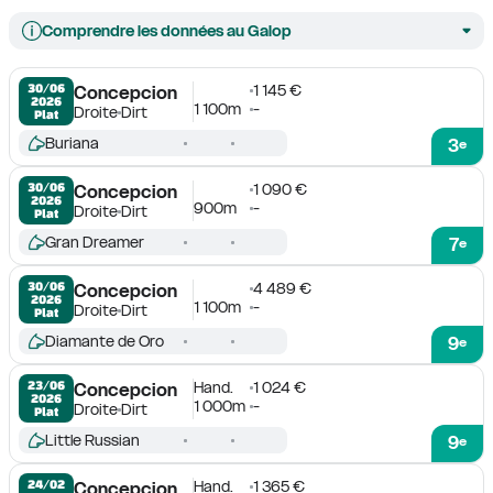
Comprendre les données au Galop
1 145 €
30/06

Concepcion
2026
1 100m
-
Droite
Dirt
Plat
Buriana
3
e
1 090 €
30/06

Concepcion
2026
900m
-
Droite
Dirt
Plat
Gran Dreamer
7
e
4 489 €
30/06

Concepcion
2026
1 100m
-
Droite
Dirt
Plat
Diamante de Oro
9
e
Hand.
1 024 €
23/06

Concepcion
2026
1 000m
-
Droite
Dirt
Plat
Little Russian
9
e
Hand.
1 365 €
24/02

Concepcion