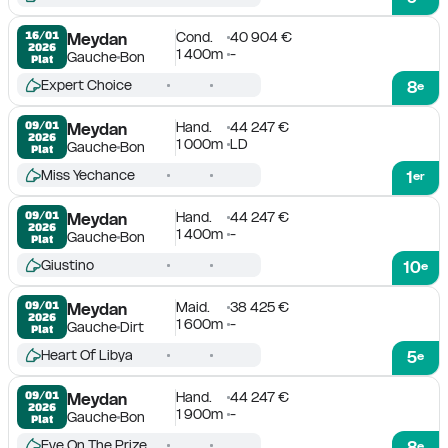
Cond.
40 904 €
16/01

Meydan
2026
1 400m
-
Gauche
Bon
Plat
Expert Choice
8
e
Hand.
44 247 €
09/01

Meydan
2026
1 000m
LD
Gauche
Bon
Plat
Miss Yechance
1
er
Hand.
44 247 €
09/01

Meydan
2026
1 400m
-
Gauche
Bon
Plat
Giustino
10
e
Maid.
38 425 €
09/01

Meydan
2026
1 600m
-
Gauche
Dirt
Plat
Heart Of Libya
5
e
Hand.
44 247 €
09/01

Meydan
2026
1 900m
-
Gauche
Bon
Plat
Eye On The Prize
8
e