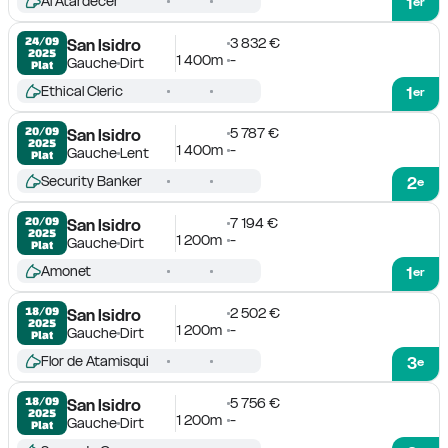
Al Atardecer
1
er
3 832 €
24/09

San Isidro
2025
1 400m
-
Gauche
Dirt
Plat
Ethical Cleric
1
er
5 787 €
20/09

San Isidro
2025
1 400m
-
Gauche
Lent
Plat
Security Banker
2
e
7 194 €
20/09

San Isidro
2025
1 200m
-
Gauche
Dirt
Plat
Amonet
1
er
2 502 €
18/09

San Isidro
2025
1 200m
-
Gauche
Dirt
Plat
Flor de Atamisqui
3
e
5 756 €
18/09

San Isidro
2025
1 200m
-
Gauche
Dirt
Plat