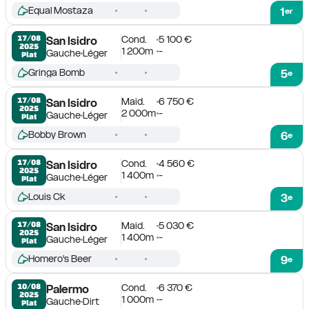
Equal Mostaza
1
er
Cond.
5 100 €
17/08

San Isidro
2025
1 200m
-
Gauche
Léger
Plat
Gringa Bomb
5
e
Maid.
6 750 €
17/08

San Isidro
2025
2 000m
-
Gauche
Léger
Plat
Bobby Brown
6
e
Cond.
4 560 €
17/08

San Isidro
2025
1 400m
-
Gauche
Léger
Plat
Louis Ck
3
e
Maid.
5 030 €
17/08

San Isidro
2025
1 400m
-
Gauche
Léger
Plat
Homero's Beer
9
e
Cond.
6 370 €
10/08

Palermo
2025
1 000m
-
Gauche
Dirt
Plat