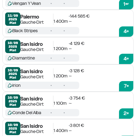
Vengan Y Vean
1
er
144 585 €
11/09

Palermo
2025
1 400m
-
Gauche
Dirt
Plat
Black Stripes
4
e
4 129 €
10/09

San Isidro
2025
1 200m
-
Gauche
Dirt
Plat
Diamantine
4
e
3 128 €
10/09

San Isidro
2025
1 200m
-
Gauche
Dirt
Plat
Irion
7
e
3 754 €
10/09

San Isidro
2025
1 100m
-
Gauche
Dirt
Plat
Conde Del Alba
2
e
3 801 €
10/09

San Isidro
2025
1 400m
-
Gauche
Dirt
Plat