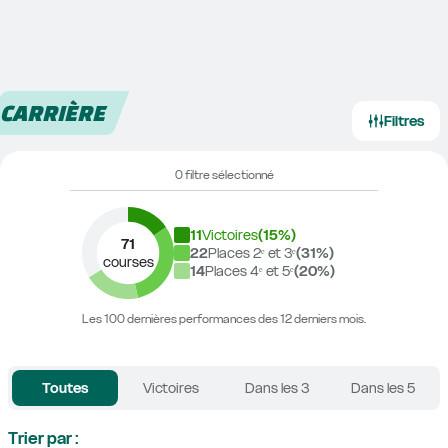
CARRIÈRE
Filtres
0 filtre sélectionné
11
Victoires
(
15
%)
71
22
Places 2ᵉ et 3ᵉ
(
31
%)
courses
14
Places 4ᵉ et 5ᵉ
(
20
%)
Les 100 dernières performances des 12 derniers mois.
Toutes
Victoires
Dans les 3
Dans les 5
Trier par :