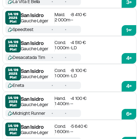
La Vita E Bella
3
e
Maid.
8 410 €
14/09

San Isidro
2025
2 000m
-
Gauche
Léger
Plat
Speedtest
1
er
Cond.
4 510 €
14/09

San Isidro
2025
1 000m
LD
Gauche
Léger
Plat
Desacatada Tim
4
e
Cond.
8 100 €
14/09

San Isidro
2025
1 000m
LD
Gauche
Léger
Plat
Eneta
4
e
Hand.
4 100 €
14/09

San Isidro
2025
1 400m
-
Gauche
Léger
Plat
Midnight Runner
6
e
Cond.
5 640 €
14/09

San Isidro
2025
1 600m
-
Gauche
Léger
Plat