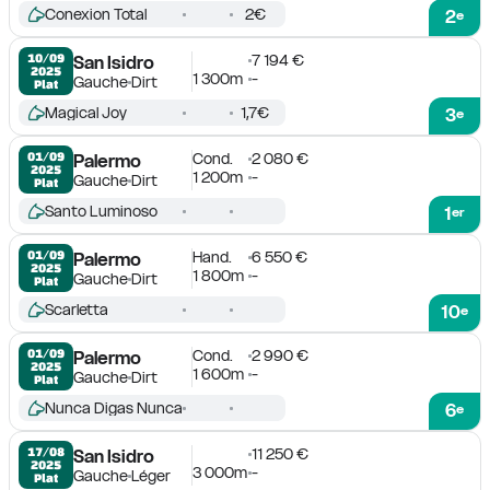
Conexion Total
2€
2
e
7 194 €
10/09

San Isidro
2025
1 300m
-
Gauche
Dirt
Plat
Magical Joy
1,7€
3
e
Cond.
2 080 €
01/09

Palermo
2025
1 200m
-
Gauche
Dirt
Plat
Santo Luminoso
1
er
Hand.
6 550 €
01/09

Palermo
2025
1 800m
-
Gauche
Dirt
Plat
Scarletta
10
e
Cond.
2 990 €
01/09

Palermo
2025
1 600m
-
Gauche
Dirt
Plat
Nunca Digas Nunca
6
e
11 250 €
17/08

San Isidro
2025
3 000m
-
Gauche
Léger
Plat