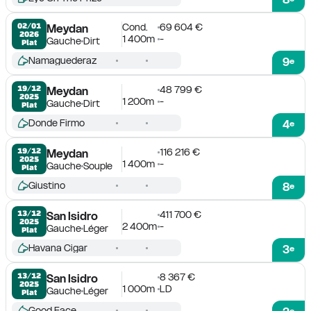
Cond.
69 604 €
02/01

Meydan
2026
1 400m
-
Gauche
Dirt
Plat
Namaguederaz
9
e
48 799 €
19/12

Meydan
2025
1 200m
-
Gauche
Dirt
Plat
Donde Firmo
4
e
116 216 €
19/12

Meydan
2025
1 400m
-
Gauche
Souple
Plat
Giustino
8
e
411 700 €
13/12

San Isidro
2025
2 400m
-
Gauche
Léger
Plat
Havana Cigar
3
e
8 367 €
13/12

San Isidro
2025
1 000m
LD
Gauche
Léger
Plat
Good Face
e