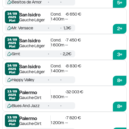
Besitos de Amor
5
e
Cond.
6 650 €
14/09

San Isidro
2025
1 400m
-
Gauche
Léger
Plat
Mr. Versace
1,3€
2
e
Cond.
7 450 €
14/09

San Isidro
2025
1 600m
-
Gauche
Léger
Plat
Simt
2,2€
3
e
Cond.
8 830 €
14/09

San Isidro
2025
1 400m
-
Gauche
Léger
Plat
Happy Valley
8
e
32 003 €
13/09

Palermo
2025
1 800m
-
Gauche
Dirt
Plat
Blues And Jazz
8
e
7 820 €
13/09

Palermo
2025
1 200m
-
Gauche
Dirt
Plat