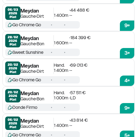
44 488 €
06/03

Meydan
2026
1 400m
-
Gauche
Dirt
Plat
Go Chrome Go
9
e
184 399 €
28/02

Meydan
2026
1 600m
-
Gauche
Bon
Plat
Sweet Sunshine
3
e
Hand.
69 013 €
20/02

Meydan
2026
1 400m
-
Gauche
Dirt
Plat
Go Chrome Go
4
e
Hand.
57 511 €
20/02

Meydan
2026
1 000m
LD
Gauche
Bon
Plat
Donde Firmo
9
e
43 814 €
06/02

Meydan
2026
1 400m
-
Gauche
Dirt
Plat
Go Chrome Go
5
e