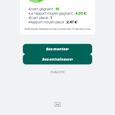
Ecart gagnant
 : 
15
Le rapport moyen gagnant
 : 
4.20 €
Ecart placé
 : 
1
Rapport moyen placé
 : 
2.47 €
Statistiques réalisées sur les courses des 12 derniers mois.
Ses montes
Ses entraîneurs