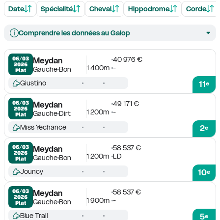
Date
Spécialité
Cheval
Hippodrome
Corde
Comprendre les données au Galop
40 976 €
06/03

Meydan
2026
1 400m
-
Gauche
Bon
Plat
Giustino
11
e
49 171 €
06/03

Meydan
2026
1 200m
-
Gauche
Dirt
Plat
Miss Yechance
2
e
58 537 €
06/03

Meydan
2026
1 200m
LD
Gauche
Bon
Plat
Jouncy
10
e
58 537 €
06/03

Meydan
2026
1 900m
-
Gauche
Bon
Plat
Blue Trail
5
e