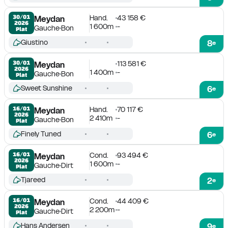
Hand.
43 158 €
30/01

Meydan
2026
1 600m
-
Gauche
Bon
Plat
Giustino
8
e
113 581 €
30/01

Meydan
2026
1 400m
-
Gauche
Bon
Plat
Sweet Sunshine
6
e
Hand.
70 117 €
16/01

Meydan
2026
2 410m
-
Gauche
Bon
Plat
Finely Tuned
6
e
Cond.
93 494 €
16/01

Meydan
2026
1 600m
-
Gauche
Dirt
Plat
Tjareed
2
e
Cond.
44 409 €
16/01

Meydan
2026
2 200m
-
Gauche
Dirt
Plat
Hans Andersen
9
e