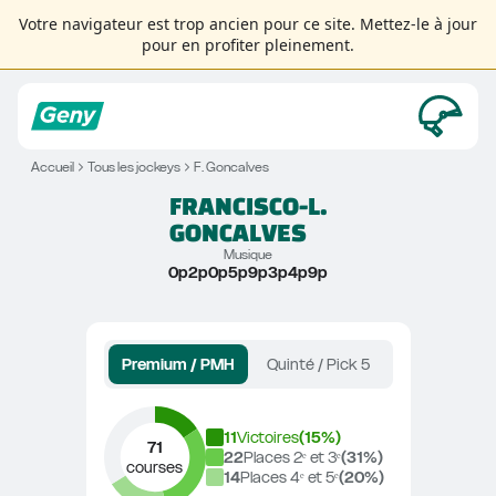
Votre navigateur est trop ancien pour ce site. Mettez-le à jour
pour en profiter pleinement.
Accueil
Tous les jockeys
F. Goncalves
FRANCISCO-L.
GONCALVES
Musique
0p2p0p5p9p3p4p9p
Premium / PMH
Quinté / Pick 5
11
Victoires
(
15
%)
71
22
Places 2ᵉ et 3ᵉ
(
31
%)
courses
14
Places 4ᵉ et 5ᵉ
(
20
%)