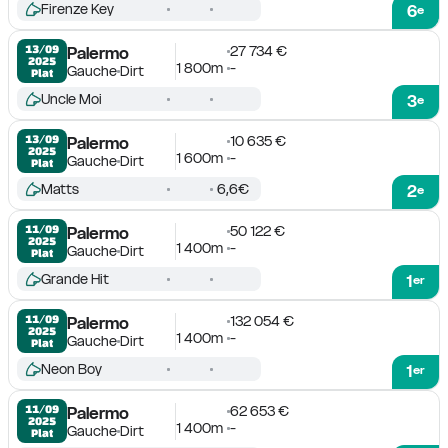
Firenze Key
6
e
27 734 €
13/09

Palermo
2025
1 800m
-
Gauche
Dirt
Plat
Uncle Moi
3
e
10 635 €
13/09

Palermo
2025
1 600m
-
Gauche
Dirt
Plat
Matts
6,6€
2
e
50 122 €
11/09

Palermo
2025
1 400m
-
Gauche
Dirt
Plat
Grande Hit
1
er
132 054 €
11/09

Palermo
2025
1 400m
-
Gauche
Dirt
Plat
Neon Boy
1
er
62 653 €
11/09

Palermo
2025
1 400m
-
Gauche
Dirt
Plat