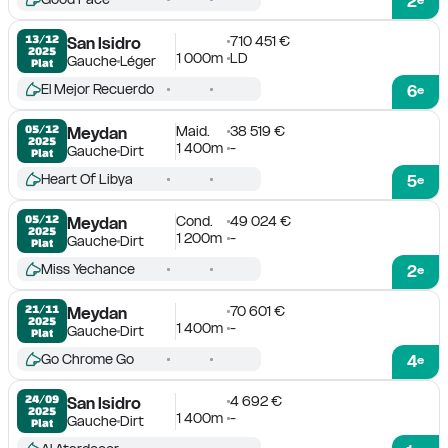
2
710 451 €
13/12

San Isidro
2025
1 000m
LD
Gauche
Léger
Plat
El Mejor Recuerdo
6
e
Maid.
38 519 €
05/12

Meydan
2025
1 400m
-
Gauche
Dirt
Plat
Heart Of Libya
5
e
Cond.
49 024 €
05/12

Meydan
2025
1 200m
-
Gauche
Dirt
Plat
Miss Yechance
2
e
70 601 €
21/11

Meydan
2025
1 400m
-
Gauche
Dirt
Plat
Go Chrome Go
4
e
4 692 €
24/09

San Isidro
2025
1 400m
-
Gauche
Dirt
Plat