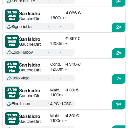
Senor de Oro
2
e
4 066 €
18/09

San Isidro
2025
1 600m
-
Gauche
Dirt
Plat
Signorietta
2
e
11 857 €
18/09

San Isidro
2025
1 200m
-
Gauche
Dirt
Plat
Look Happy
2
e
Cond.
4 340 €
17/09

San Isidro
2025
1 200m
-
Gauche
Dirt
Plat
Sello Viejo
7
e
Maid.
4 301 €
17/09

San Isidro
2025
1 100m
-
Gauche
Dirt
Plat
Fine Lines
4,2€
1,05€
1
er
Maid.
4 301 €
17/09

San Isidro
2025
1 100m
-
Gauche
Dirt
Plat