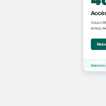
Accès
Vous n'êt
erreur, r
Retou
Matchem -