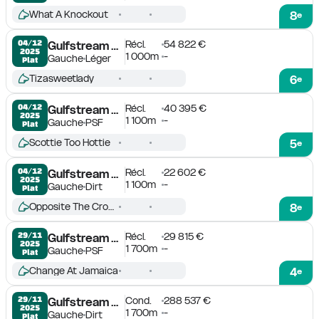
What A Knockout
8
e
Récl.
54 822 €
04/12

Gulfstream Park
2025
1 000m
-
Gauche
Léger
Plat
Tizasweetlady
6
e
Récl.
40 395 €
04/12

Gulfstream Park
2025
1 100m
-
Gauche
PSF
Plat
Scottie Too Hottie
5
e
Récl.
22 602 €
04/12

Gulfstream Park
2025
1 100m
-
Gauche
Dirt
Plat
Opposite The Crowd
8
e
Récl.
29 815 €
29/11

Gulfstream Park
2025
1 700m
-
Gauche
PSF
Plat
Change At Jamaica
4
e
Cond.
288 537 €
29/11

Gulfstream Park
2025
1 700m
-
Gauche
Dirt
Plat