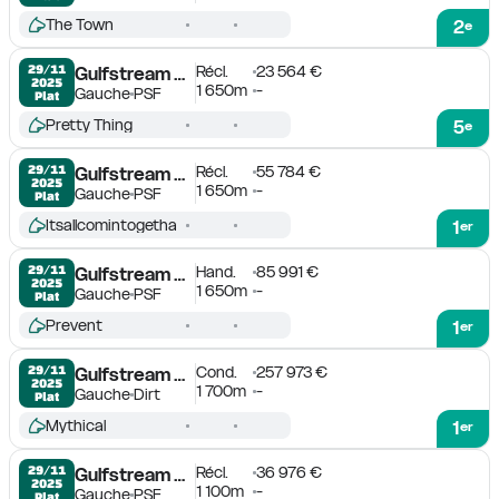
The Town
2
e
Récl.
23 564 €
29/11

Gulfstream Park
2025
1 650m
-
Gauche
PSF
Plat
Pretty Thing
5
e
Récl.
55 784 €
29/11

Gulfstream Park
2025
1 650m
-
Gauche
PSF
Plat
Itsallcomintogetha
1
er
Hand.
85 991 €
29/11

Gulfstream Park
2025
1 650m
-
Gauche
PSF
Plat
Prevent
1
er
Cond.
257 973 €
29/11

Gulfstream Park
2025
1 700m
-
Gauche
Dirt
Plat
Mythical
1
er
Récl.
36 976 €
29/11

Gulfstream Park
2025
1 100m
-
Gauche
PSF
Plat