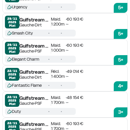
Urgency
5
e
Maid.
60 193 €
29/11

Gulfstream Park
2025
1 200m
-
Gauche
Dirt
Plat
Smash City
5
e
Maid.
60 193 €
29/11

Gulfstream Park
2025
1 000m
-
Gauche
PSF
Plat
Elegant Charm
5
e
Récl.
49 014 €
22/11

Gulfstream Park
2025
1 400m
-
Gauche
Dirt
Plat
Fantastic Flame
4
e
Maid.
48 154 €
22/11

Gulfstream Park
2025
1 700m
-
Gauche
PSF
Plat
Duty
3
e
Maid.
60 193 €
22/11

Gulfstream Park
2025
1 700m
-
Gauche
PSF
Plat