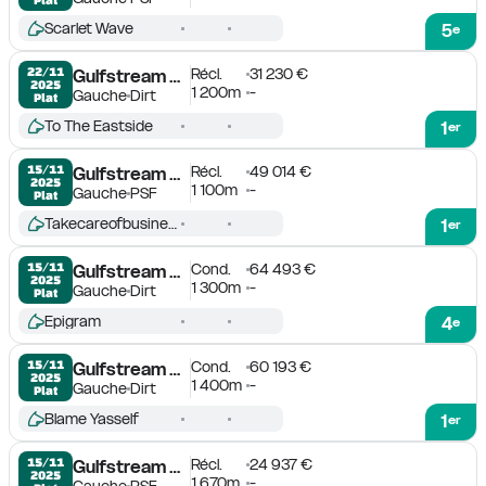
Scarlet Wave
5
e
Récl.
31 230 €
22/11

Gulfstream Park
2025
1 200m
-
Gauche
Dirt
Plat
To The Eastside
1
er
Récl.
49 014 €
15/11

Gulfstream Park
2025
1 100m
-
Gauche
PSF
Plat
Takecareofbusiness
1
er
Cond.
64 493 €
15/11

Gulfstream Park
2025
1 300m
-
Gauche
Dirt
Plat
Epigram
4
e
Cond.
60 193 €
15/11

Gulfstream Park
2025
1 400m
-
Gauche
Dirt
Plat
Blame Yasself
1
er
Récl.
24 937 €
15/11

Gulfstream Park
2025
1 670m
-
Gauche
PSF