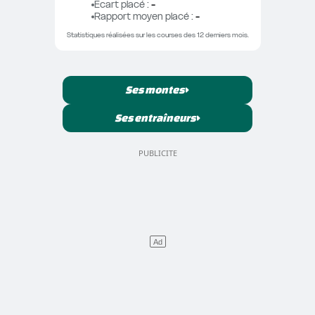
Ecart placé
 : 
-
Rapport moyen placé
 : 
-
Statistiques réalisées sur les courses des 12 derniers mois.
Ses montes
Ses entraîneurs