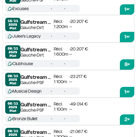
Plat
Excuses
1
er
Récl.
20 207 €
15/11

Gulfstream Park
2025
1 200m
-
Gauche
Dirt
Plat
Julee's Legacy
1
er
Récl.
20 207 €
08/11

Gulfstream Park
2025
1 600m
-
Gauche
Dirt
Plat
Clubhouse
8
e
Récl.
23 217 €
08/11

Gulfstream Park
2025
1 100m
-
Gauche
PSF
Plat
Musical Design
1
er
Récl.
49 014 €
08/11

Gulfstream Park
2025
1 100m
-
Gauche
PSF
Plat
Bronze Bullet
2
e
Récl.
21 067 €
08/11

Gulfstream Park
2025
1 200m
-