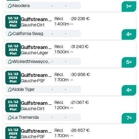
Neodera
1
er
Récl.
29 236 €
12/12

Gulfstream Park
2025
1 400m
-
Gauche
Dirt
Plat
California Swag
4
e
Récl.
31 240 €
12/12

Gulfstream Park
2025
1 500m
-
Gauche
Léger
Plat
Wickedthiswaycomes
5
e
Récl.
30 956 €
11/12

Gulfstream Park
2025
1 700m
-
Gauche
PSF
Plat
Noble Tiger
4
e
Récl.
21 067 €
11/12

Gulfstream Park
2025
1 200m
-
Gauche
Dirt
Plat
La Tremenda
7
e
Récl.
26 657 €
11/12

Gulfstream Park
2025
1 700m
-
Gauche
PSF
Plat