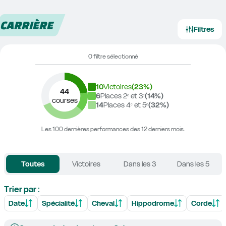
CARRIÈRE
Filtres
0 filtre sélectionné
10
Victoires
(
23
%)
44
6
Places 2ᵉ et 3ᵉ
(
14
%)
courses
14
Places 4ᵉ et 5ᵉ
(
32
%)
Les 100 dernières performances des 12 derniers mois.
Toutes
Victoires
Dans les 3
Dans les 5
Trier par :
Date
Spécialité
Cheval
Hippodrome
Corde