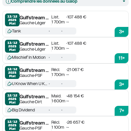
Comprendre les données au Galop
List.
107 488 €
13/12

Gulfstream Park
2025
1 700m
-
Gauche
Léger
Plat
Tank
3
e
List.
107 488 €
13/12

Gulfstream Park
2025
1 700m
-
Gauche
Léger
Plat
Mischief In Motion
11
e
Récl.
21 067 €
12/12

Gulfstream Park
2025
1 700m
-
Gauche
PSF
Plat
U Know When U Know
3
e
Maid.
48 154 €
12/12

Gulfstream Park
2025
1 600m
-
Gauche
Dirt
Plat
Big Dividend
7
e
Récl.
26 657 €
12/12

Gulfstream Park
2025
1 100m
-
Gauche
PSF
Plat