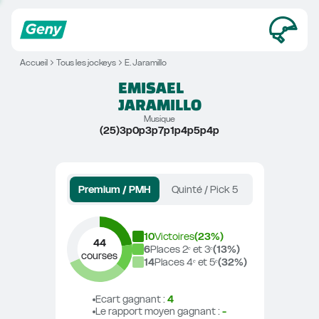
Accueil
Tous les jockeys
E. Jaramillo
EMISAEL
JARAMILLO
Musique
(25)3p0p3p7p1p4p5p4p
Premium / PMH
Quinté / Pick 5
10
Victoires
(
23
%)
44
6
Places 2ᵉ et 3ᵉ
(
13
%)
courses
14
Places 4ᵉ et 5ᵉ
(
32
%)
Ecart gagnant
 : 
4
Le rapport moyen gagnant
 : 
-