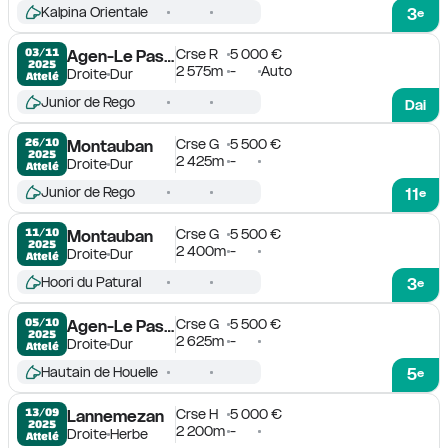
Kalpina Orientale
3
e
Crse R
5 000 €
03/11

Agen-Le Passage
2025
2 575m
-
Auto
Droite
Dur
Attelé
Junior de Rego
Dai
Crse G
5 500 €
26/10

Montauban
2025
2 425m
-
Droite
Dur
Attelé
Junior de Rego
11
e
Crse G
5 500 €
11/10

Montauban
2025
2 400m
-
Droite
Dur
Attelé
Hoori du Patural
3
e
Crse G
5 500 €
05/10

Agen-Le Passage
2025
2 625m
-
Droite
Dur
Attelé
Hautain de Houelle
5
e
Crse H
5 000 €
13/09

Lannemezan
2025
2 200m
-
Droite
Herbe
Attelé