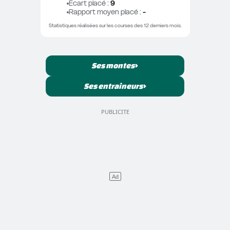
Ecart placé
 : 
9
Rapport moyen placé
 : 
-
Statistiques réalisées sur les courses des 12 derniers mois.
Ses montes
Ses entraîneurs