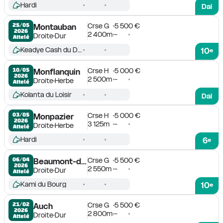
Hardi
Dai
Crse G
5 500 €
25/05

Montauban
2026
2 400m
-
Droite
Dur
Attelé
Keadye Cash du Dan
10
e
Crse H
5 000 €
10/05

Monflanquin
2026
2 500m
-
Droite
Herbe
Attelé
Kolanta du Loisir
Dai
Crse H
5 000 €
03/05

Monpazier
2026
3 125m
-
Droite
Herbe
Attelé
Hardi
6
e
Crse G
5 500 €
06/04

Beaumont-de-Lomagne
2026
2 550m
-
Droite
Dur
Attelé
Kami du Bourg
10
e
Crse G
5 500 €
21/02

Auch
2026
2 800m
-
Droite
Dur
Attelé