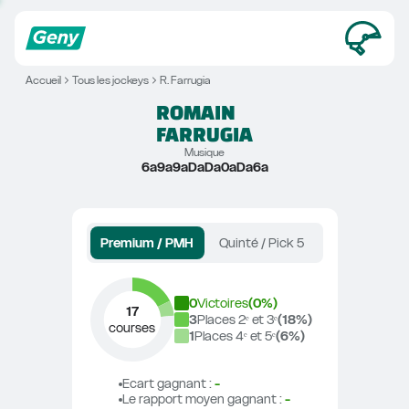
Accueil
Tous les jockeys
R. Farrugia
ROMAIN
FARRUGIA
Musique
6a9a9aDaDa0aDa6a
Premium / PMH
Quinté / Pick 5
0
Victoires
(
0
%)
17
3
Places 2ᵉ et 3ᵉ
(
18
%)
courses
1
Places 4ᵉ et 5ᵉ
(
6
%)
Ecart gagnant
 : 
-
Le rapport moyen gagnant
 : 
-