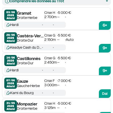
Comprendre les données au Trot
Crse H
5 000 €
03/08

Gramat
2026
2 700m
-
Droite
Herbe
Attelé
Hardi
6
e
Crse G
5 500 €
28/06

Castéra-Verduzan
2026
2 150m
-
Auto
Droite
Dur
Attelé
Keadye Cash du Dan
9
e
Crse G
5 500 €
14/06

Castillonnès
2026
2 450m
-
Droite
Dur
Attelé
Hardi
9
e
Crse F
7 000 €
07/06

Eauze
2026
3 000m
-
Gauche
Herbe
Attelé
Kami du Bourg
Dai
Crse H
5 000 €
31/05

Monpazier
2026
3 125m
-
Droite
Herbe
Attelé