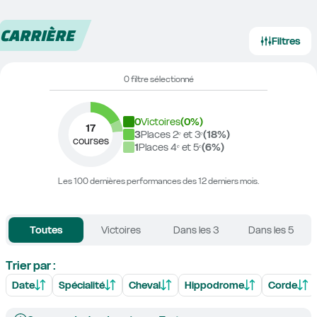
CARRIÈRE
Filtres
0 filtre sélectionné
0
Victoires
(
0
%)
17
3
Places 2ᵉ et 3ᵉ
(
18
%)
courses
1
Places 4ᵉ et 5ᵉ
(
6
%)
Les 100 dernières performances des 12 derniers mois.
Toutes
Victoires
Dans les 3
Dans les 5
Trier par :
Date
Spécialité
Cheval
Hippodrome
Corde