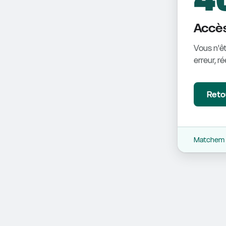
Accès
Vous n'êt
erreur, r
Retou
Matchem -