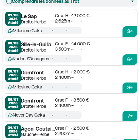
Comprendre les données au Trot
Crse H
12 000 €
09/08

Le Sap
2026
2 625m
-
Droite
Herbe
Attelé
Millesime Geka
3
e
Crse F
14 000 €
08/08

Sillé-le-Guillaume
2026
3 500m
-
Droite
Herbe
Attelé
Kador d'Occagnes
6
e
Crse H
12 000 €
26/07

Domfront
2026
2 400m
-
Droite
Herbe
Attelé
Millesime Geka
3
e
Crse F
13 500 €
26/07

Domfront
2026
2 400m
-
Droite
Herbe
Attelé
Never Day Geka
7
e
Crse F
12 500 €
24/07

Agon-Coutainville
2026
2 200m
-
Gauche
Herbe
Attelé