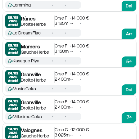
Lemming
Dai
Crse F
14 000 €
25/05

Rânes
2026
3 125m
-
Droite
Herbe
Attelé
Le Dream Flac
Arr
Crse F
14 000 €
25/05

Mamers
2026
3 150m
-
Gauche
Herbe
Attelé
Kasaque Piya
5
e
Crse F
14 000 €
24/05

Granville
2026
2 400m
-
Droite
Herbe
Attelé
Music Geka
Dai
Crse F
14 000 €
24/05

Granville
2026
2 400m
-
Droite
Herbe
Attelé
Millesime Geka
7
e
Crse G
12 000 €
14/05

Valognes
2026
3 025m
-
Gauche
Herbe
Attelé