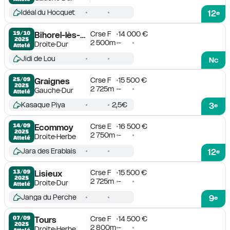
Idéal du Hocquet
12
e
Crse F
14 000 €
19/10

Bihorel-lès-Rouen
2025
2 500m
-
Droite
Dur
Attelé
Jidi de Lou
Nc
Crse F
15 500 €
25/09

Graignes
2025
2 725m
-
Gauche
Dur
Attelé
Kasaque Piya
2,5€
3
e
Crse E
16 500 €
14/09

Ecommoy
2025
2 750m
-
Droite
Herbe
Attelé
Jara des Erablais
12
e
Crse F
15 500 €
13/09

Lisieux
2025
2 725m
-
Droite
Dur
Attelé
Janga du Perche
9
e
Crse F
14 500 €
07/09

Tours
2025
2 800m
-
Droite
Herbe
Attelé