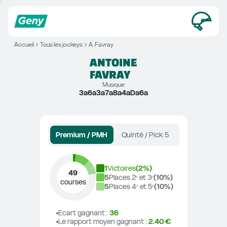
Accueil
Tous les jockeys
A. Favray
ANTOINE
FAVRAY
Musique
3a6a3a7a8a4aDa6a
Premium / PMH
Quinté / Pick 5
1
Victoires
(
2
%)
49
5
Places 2ᵉ et 3ᵉ
(
10
%)
courses
5
Places 4ᵉ et 5ᵉ
(
10
%)
Ecart gagnant
 : 
36
Le rapport moyen gagnant
 : 
2.40 €