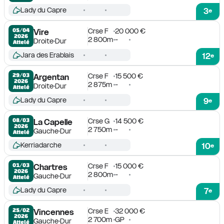
Lady du Capre
3
e
Crse F
20 000 €
05/04

Vire
2026
2 800m
-
Droite
Dur
Attelé
Jara des Erablais
12
e
Crse F
15 500 €
29/03

Argentan
2026
2 875m
-
Droite
Dur
Attelé
Lady du Capre
9
e
Crse G
14 500 €
08/03

La Capelle
2026
2 750m
-
Gauche
Dur
Attelé
Kerriadarche
10
e
Crse F
15 000 €
01/03

Chartres
2026
2 800m
-
Gauche
Dur
Attelé
Lady du Capre
7
e
Crse E
32 000 €
25/02

Vincennes
2026
2 700m
GP
Gauche
Dur
Attelé