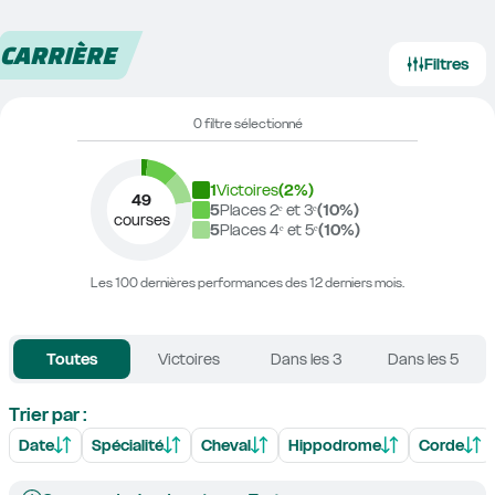
CARRIÈRE
Filtres
0 filtre sélectionné
1
Victoires
(
2
%)
49
5
Places 2ᵉ et 3ᵉ
(
10
%)
courses
5
Places 4ᵉ et 5ᵉ
(
10
%)
Les 100 dernières performances des 12 derniers mois.
Toutes
Victoires
Dans les 3
Dans les 5
Trier par :
Date
Spécialité
Cheval
Hippodrome
Corde