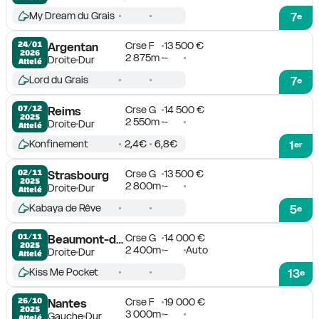
My Dream du Grais
7
e
Crse F
13 500 €
24/01

Argentan
2026
2 875m
-
Droite
Dur
Attelé
Lord du Grais
7
e
Crse G
14 500 €
07/12

Reims
2025
2 550m
-
Droite
Dur
Attelé
Konfinement
2,4€
6,8€
1
er
Crse G
13 500 €
02/11

Strasbourg
2025
2 800m
-
Droite
Dur
Attelé
Kabaya de Rêve
5
e
Crse G
14 000 €
01/11

Beaumont-de-Lomagne
2025
2 400m
-
Auto
Droite
Dur
Attelé
Kiss Me Pocket
13
e
Crse F
19 000 €
26/10

Nantes
2025
3 000m
-
Gauche
Dur
Attelé