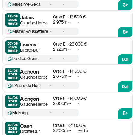
Millesime Geka
3
e
Crse F
13 500 €
13/06

Jallais
2026
2 975m
-
Gauche
Herbe
Attelé
Mister Roussetiere
8
e
Crse E
23 000 €
07/06

Lisieux
2026
2 725m
-
Droite
Dur
Attelé
Lord du Grais
Dai
Crse F
14 500 €
31/05

Alençon
2026
2 675m
-
Gauche
Herbe
Attelé
L'Astre de Nuit
Dai
Crse F
14 000 €
31/05

Alençon
2026
2 650m
-
Gauche
Herbe
Attelé
Mékong
5
e
Crse E
21 000 €
27/05

Caen
2026
2 200m
-
Auto
Droite
Dur
Attelé