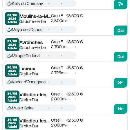
Katy du Cherisay
7
e
Crse F
13 500 €
28/06

Moulins-la-Marche
2026
2 800m
-
Gauche
Herbe
Attelé
Maya des Dunes
Dai
Crse F
13 500 €
21/06

Avranches
2026
2 700m
-
Gauche
Herbe
Attelé
Mirage Guillervil
Dai
Crse F
15 500 €
20/06

Lisieux
2026
2 725m
-
Droite
Dur
Attelé
Kador d'Occagnes
8
e
Crse H
12 500 €
14/06

Villedieu-les-Poëles
2026
2 800m
-
Droite
Dur
Attelé
Music Geka
Nc
Crse H
12 500 €
14/06

Villedieu-les-Poëles
2026
2 800m
-
Droite
Dur
Attelé