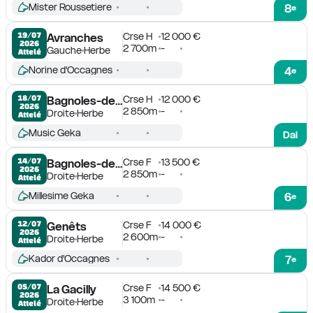
Mister Roussetiere
8
e
Crse H
12 000 €
19/07

Avranches
2026
2 700m
-
Gauche
Herbe
Attelé
Norine d'Occagnes
4
e
Crse H
12 000 €
18/07

Bagnoles-de-l'Orne
2026
2 850m
-
Droite
Herbe
Attelé
Music Geka
Dai
Crse F
13 500 €
14/07

Bagnoles-de-l'Orne
2026
2 850m
-
Droite
Herbe
Attelé
Millesime Geka
6
e
Crse F
14 000 €
12/07

Genêts
2026
2 600m
-
Droite
Herbe
Attelé
Kador d'Occagnes
7
e
Crse F
14 500 €
05/07

La Gacilly
2026
3 100m
-
Droite
Herbe
Attelé