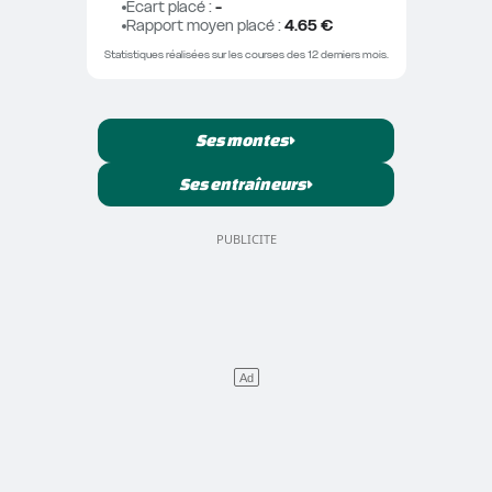
Ecart placé
 : 
-
Rapport moyen placé
 : 
4.65 €
Statistiques réalisées sur les courses des 12 derniers mois.
Ses montes
Ses entraîneurs