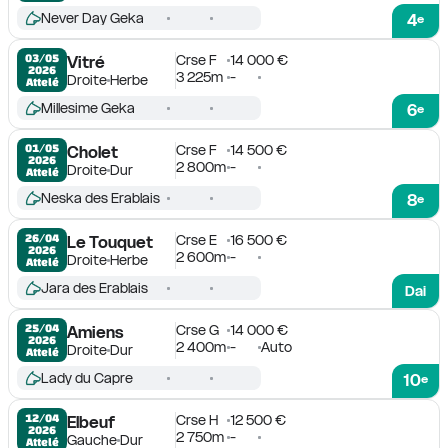
Never Day Geka
4
e
Crse F
14 000 €
03/05

Vitré
2026
3 225m
-
Droite
Herbe
Attelé
Millesime Geka
6
e
Crse F
14 500 €
01/05

Cholet
2026
2 800m
-
Droite
Dur
Attelé
Neska des Erablais
8
e
Crse E
16 500 €
26/04

Le Touquet
2026
2 600m
-
Droite
Herbe
Attelé
Jara des Erablais
Dai
Crse G
14 000 €
25/04

Amiens
2026
2 400m
-
Auto
Droite
Dur
Attelé
Lady du Capre
10
e
Crse H
12 500 €
12/04

Elbeuf
2026
2 750m
-
Gauche
Dur
Attelé