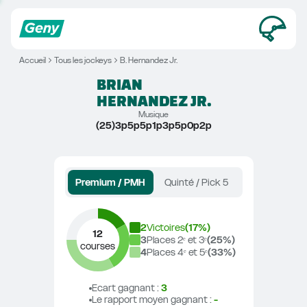
Accueil
Tous les jockeys
B. Hernandez Jr.
BRIAN
HERNANDEZ JR.
Musique
(25)3p5p5p1p3p5p0p2p
Premium / PMH
Quinté / Pick 5
2
Victoires
(
17
%)
12
3
Places 2ᵉ et 3ᵉ
(
25
%)
courses
4
Places 4ᵉ et 5ᵉ
(
33
%)
Ecart gagnant
 : 
3
Le rapport moyen gagnant
 : 
-