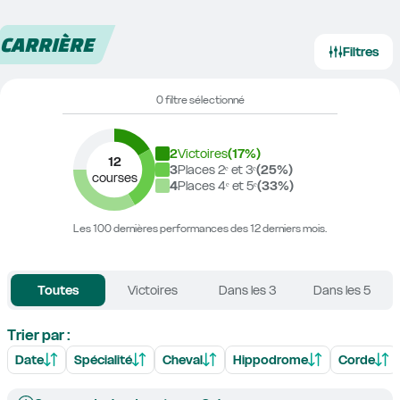
CARRIÈRE
Filtres
0 filtre sélectionné
2
Victoires
(
17
%)
12
3
Places 2ᵉ et 3ᵉ
(
25
%)
courses
4
Places 4ᵉ et 5ᵉ
(
33
%)
Les 100 dernières performances des 12 derniers mois.
Toutes
Victoires
Dans les 3
Dans les 5
Trier par :
Date
Spécialité
Cheval
Hippodrome
Corde