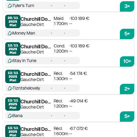
Tyler's Turn
3
e
Maid.
103 189 €
20/11

Churchill Downs
2025
1 700m
-
Gauche
Dirt
Plat
Money Man
5
e
Cond.
103 189 €
13/11

Churchill Downs
2025
1 200m
-
Gauche
Dirt
Plat
Stay In Tune
10
e
Récl.
54 174 €
13/11

Churchill Downs
2025
1 300m
-
Gauche
Dirt
Plat
Tizntshelovely
2
e
Récl.
49 014 €
13/11

Churchill Downs
2025
1 200m
-
Gauche
Dirt
Plat
Bana
5
e
Récl.
67 072 €
13/11

Churchill Downs
2025
1 600m
-
Gauche
Dirt
Plat