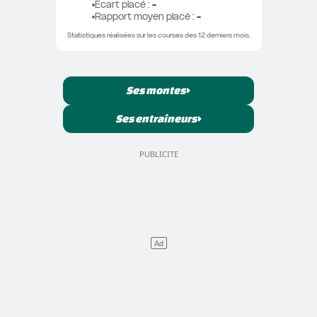
Ecart placé
 : 
-
Rapport moyen placé
 : 
-
Statistiques réalisées sur les courses des 12 derniers mois.
Ses montes
Ses entraîneurs