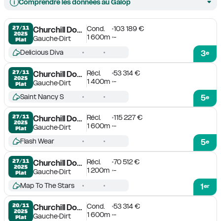
Comprendre les données au Galop
Cond.
103 189 €
27/11

Churchill Downs
2025
1 600m
-
Gauche
Dirt
Plat
Delicious Diva
3
e
Récl.
53 314 €
27/11

Churchill Downs
2025
1 400m
-
Gauche
Dirt
Plat
Saint Nancy S
5
e
Récl.
115 227 €
27/11

Churchill Downs
2025
1 600m
-
Gauche
Dirt
Plat
Flash Wear
5
e
Récl.
70 512 €
27/11

Churchill Downs
2025
1 200m
-
Gauche
Dirt
Plat
Map To The Stars
1
er
Cond.
53 314 €
20/11

Churchill Downs
2025
1 600m
-
Gauche
Dirt
Plat