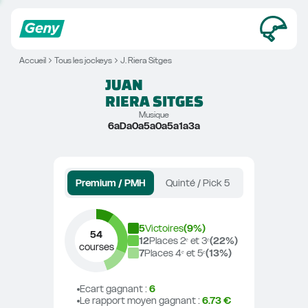
Accueil
Tous les jockeys
J. Riera Sitges
JUAN
RIERA SITGES
Musique
6aDa0a5a0a5a1a3a
Premium / PMH
Quinté / Pick 5
5
Victoires
(
9
%)
54
12
Places 2ᵉ et 3ᵉ
(
22
%)
courses
7
Places 4ᵉ et 5ᵉ
(
13
%)
Ecart gagnant
 : 
6
Le rapport moyen gagnant
 : 
6.73 €