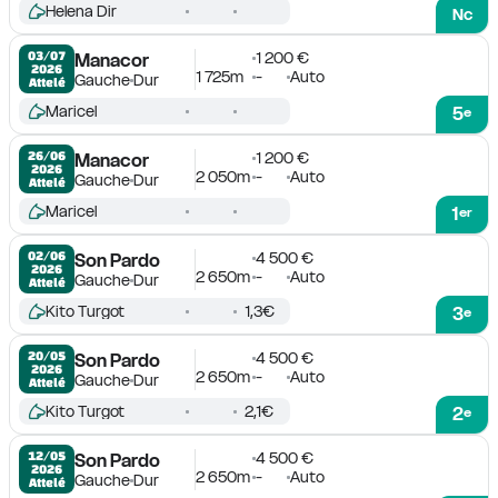
Helena Dir
Nc
1 200 €
03/07

Manacor
2026
1 725m
-
Auto
Gauche
Dur
Attelé
Maricel
5
e
1 200 €
26/06

Manacor
2026
2 050m
-
Auto
Gauche
Dur
Attelé
Maricel
1
er
4 500 €
02/06

Son Pardo
2026
2 650m
-
Auto
Gauche
Dur
Attelé
Kito Turgot
1,3€
3
e
4 500 €
20/05

Son Pardo
2026
2 650m
-
Auto
Gauche
Dur
Attelé
Kito Turgot
2,1€
2
e
4 500 €
12/05

Son Pardo
2026
2 650m
-
Auto
Gauche
Dur
Attelé