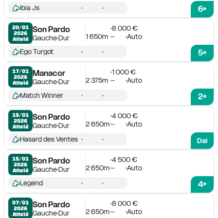
Ibia Js
6
e
8 000 €
20/01

Son Pardo
2026
1 650m
-
Auto
Gauche
Dur
Attelé
Ego Turgot
5
e
1 000 €
17/01

Manacor
2026
2 375m
-
Auto
Gauche
Dur
Attelé
Match Winner
2
e
4 000 €
15/01

Son Pardo
2026
2 650m
-
Auto
Gauche
Dur
Attelé
Hasard des Ventes
Dai
4 500 €
15/01

Son Pardo
2026
2 650m
-
Auto
Gauche
Dur
Attelé
Legend
4
e
8 000 €
07/01

Son Pardo
2026
2 650m
-
Auto
Gauche
Dur
Attelé