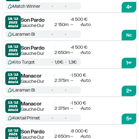
Match Winner
4
e
4 500 €
18/12

Son Pardo
2025
2 150m
-
Auto
Gauche
Dur
Attelé
Laraman Bi
Nc
4 500 €
18/12

Son Pardo
2025
2 650m
-
Auto
Gauche
Dur
Attelé
Kito Turgot
1,6€
1,3€
1
er
1 500 €
13/12

Manacor
2025
2 375m
-
Auto
Gauche
Dur
Attelé
Laraman Bi
2
e
1 500 €
13/12

Manacor
2025
2 375m
-
Auto
Gauche
Dur
Attelé
Koktail Primet
5
e
8 000 €
12/12

Son Pardo
2025
2 650m
-
Auto
Gauche
Dur
Attelé