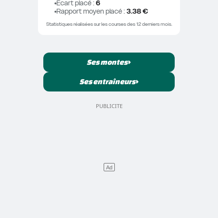
Ecart placé
 : 
6
Rapport moyen placé
 : 
3.38 €
Statistiques réalisées sur les courses des 12 derniers mois.
Ses montes
Ses entraîneurs