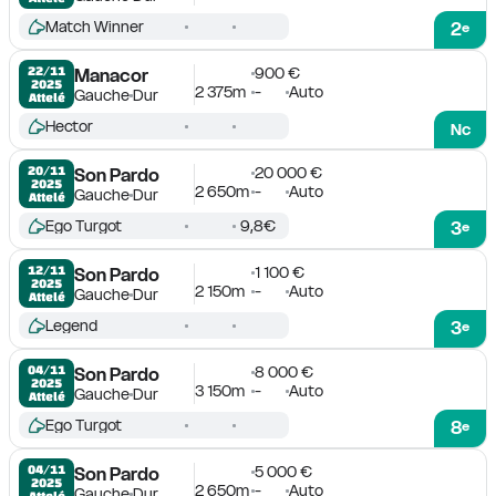
Match Winner
2
e
900 €
22/11

Manacor
2025
2 375m
-
Auto
Gauche
Dur
Attelé
Hector
Nc
20 000 €
20/11

Son Pardo
2025
2 650m
-
Auto
Gauche
Dur
Attelé
Ego Turgot
9,8€
3
e
1 100 €
12/11

Son Pardo
2025
2 150m
-
Auto
Gauche
Dur
Attelé
Legend
3
e
8 000 €
04/11

Son Pardo
2025
3 150m
-
Auto
Gauche
Dur
Attelé
Ego Turgot
8
e
5 000 €
04/11

Son Pardo
2025
2 650m
-
Auto
Gauche
Dur
Attelé