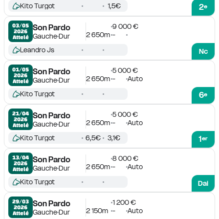
Kito Turgot
1,5€
2
e
9 000 €
03/05

Son Pardo
2026
2 650m
-
Gauche
Dur
Attelé
Leandro Js
Nc
5 000 €
01/05

Son Pardo
2026
2 650m
-
Auto
Gauche
Dur
Attelé
Kito Turgot
6
e
5 000 €
21/04

Son Pardo
2026
2 650m
-
Auto
Gauche
Dur
Attelé
Kito Turgot
6,5€
3,1€
1
er
8 000 €
13/04

Son Pardo
2026
2 650m
-
Auto
Gauche
Dur
Attelé
Kito Turgot
Dai
1 200 €
29/03

Son Pardo
2026
2 150m
-
Auto
Gauche
Dur
Attelé