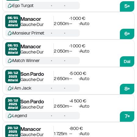
Ego Turgot
5
e
1 000 €
06/01

Manacor
2026
2 050m
-
Auto
Gauche
Dur
Attelé
Monsieur Primet
6
e
1 000 €
06/01

Manacor
2026
2 050m
-
Auto
Gauche
Dur
Attelé
Match Winner
Dai
5 000 €
30/12

Son Pardo
2025
2 650m
-
Auto
Gauche
Dur
Attelé
I Am Jack
8
e
4 500 €
30/12

Son Pardo
2025
2 650m
-
Auto
Gauche
Dur
Attelé
Legend
7
e
800 €
20/12

Manacor
2025
1 725m
-
Auto
Gauche
Dur
Attelé