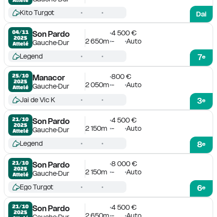
Kito Turgot
Dai
4 500 €
04/11

Son Pardo
2025
2 650m
-
Auto
Gauche
Dur
Attelé
Legend
7
e
800 €
25/10

Manacor
2025
2 050m
-
Auto
Gauche
Dur
Attelé
Jai de Vic K
3
e
4 500 €
21/10

Son Pardo
2025
2 150m
-
Auto
Gauche
Dur
Attelé
Legend
8
e
8 000 €
21/10

Son Pardo
2025
2 150m
-
Auto
Gauche
Dur
Attelé
Ego Turgot
6
e
4 500 €
21/10

Son Pardo
2025
2 650m
-
Auto
Gauche
Dur