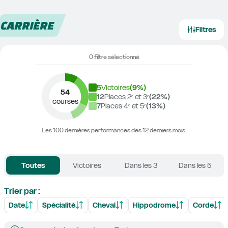
CARRIÈRE
Filtres
0 filtre sélectionné
5
Victoires
(
9
%)
54
12
Places 2ᵉ et 3ᵉ
(
22
%)
courses
7
Places 4ᵉ et 5ᵉ
(
13
%)
Les 100 dernières performances des 12 derniers mois.
Toutes
Victoires
Dans les 3
Dans les 5
Trier par :
Date
Spécialité
Cheval
Hippodrome
Corde