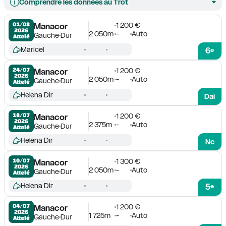
Comprendre les données au Trot
1 200 €
01/08

Manacor
2026
2 050m
-
Auto
Gauche
Dur
Attelé
Maricel
6
e
1 200 €
24/07

Manacor
2026
2 050m
-
Auto
Gauche
Dur
Attelé
Helena Dir
Dai
1 200 €
18/07

Manacor
2026
2 375m
-
Auto
Gauche
Dur
Attelé
Helena Dir
Nc
1 300 €
10/07

Manacor
2026
2 050m
-
Auto
Gauche
Dur
Attelé
Helena Dir
5
e
1 200 €
04/07

Manacor
2026
1 725m
-
Auto
Gauche
Dur
Attelé