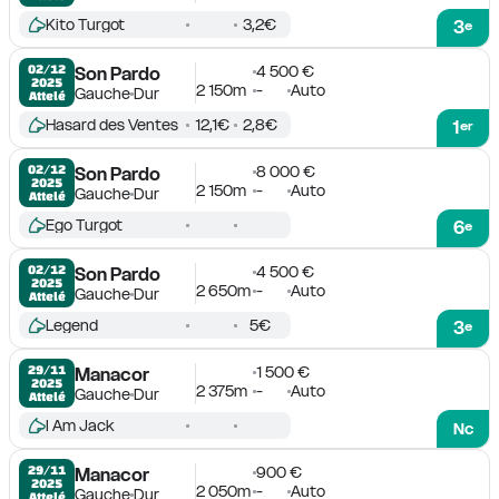
Kito Turgot
3,2€
3
e
4 500 €
02/12

Son Pardo
2025
2 150m
-
Auto
Gauche
Dur
Attelé
Hasard des Ventes
12,1€
2,8€
1
er
8 000 €
02/12

Son Pardo
2025
2 150m
-
Auto
Gauche
Dur
Attelé
Ego Turgot
6
e
4 500 €
02/12

Son Pardo
2025
2 650m
-
Auto
Gauche
Dur
Attelé
Legend
5€
3
e
1 500 €
29/11

Manacor
2025
2 375m
-
Auto
Gauche
Dur
Attelé
I Am Jack
Nc
900 €
29/11

Manacor
2025
2 050m
-
Auto
Gauche
Dur
Attelé