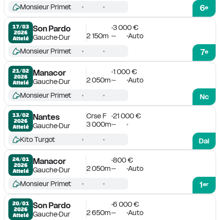
Monsieur Primet
6
e
3 000 €
17/03

Son Pardo
2026
2 150m
-
Auto
Gauche
Dur
Attelé
Monsieur Primet
7
e
1 000 €
21/02

Manacor
2026
2 050m
-
Auto
Gauche
Dur
Attelé
Monsieur Primet
Nc
Crse F
21 000 €
13/02

Nantes
2026
3 000m
-
Gauche
Dur
Attelé
Kito Turgot
Dai
800 €
24/01

Manacor
2026
2 050m
-
Auto
Gauche
Dur
Attelé
Monsieur Primet
1
er
6 000 €
20/01

Son Pardo
2026
2 650m
-
Auto
Gauche
Dur
Attelé