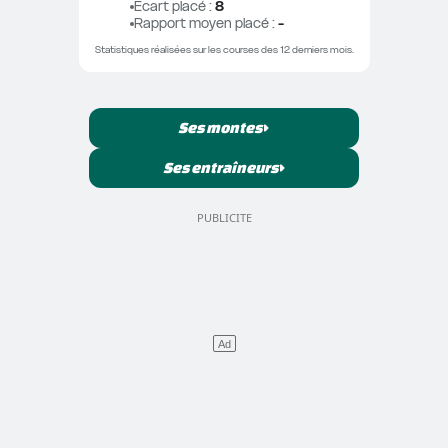
Ecart placé
 : 
8
Rapport moyen placé
 : 
-
Statistiques réalisées sur les courses des 12 derniers mois.
Ses montes
Ses entraîneurs