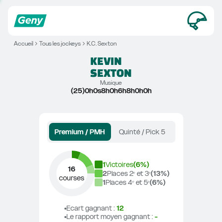
Accueil
Tous les jockeys
K.C. Sexton
KEVIN
SEXTON
Musique
(25)0h0s8h0h6h8h0h0h
Premium / PMH
Quinté / Pick 5
1
Victoires
(
6
%)
16
2
Places 2ᵉ et 3ᵉ
(
13
%)
courses
1
Places 4ᵉ et 5ᵉ
(
6
%)
Ecart gagnant
 : 
12
Le rapport moyen gagnant
 : 
-