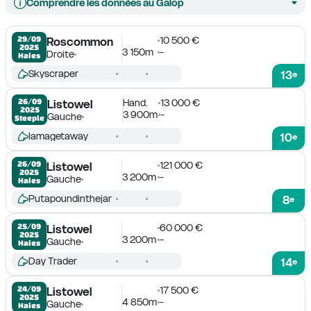
Comprendre les données au Galop
10 500 €
29/09

Roscommon
2025
3 150m
-
Droite
Haies
Skyscraper
13
e
Hand.
13 000 €
26/09

Listowel
2025
3 900m
-
Gauche
Steeple
Iamagetaway
10
e
121 000 €
26/09

Listowel
2025
3 200m
-
Gauche
Haies
Putapoundinthejar
8
e
60 000 €
25/09

Listowel
2025
3 200m
-
Gauche
Haies
Day Trader
14
e
17 500 €
24/09

Listowel
2025
4 850m
-
Gauche
Haies