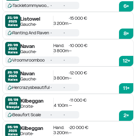
Tackletommywoowoo
6
e
15 000 €
21/09

Listowel
2025
3 200m
-
Gauche
Haies
Ranting And Raven
8
e
Hand.
10 000 €
20/09

Navan
2025
3 800m
-
Gauche
Haies
Vroomvroomboo
12
e
12 000 €
20/09

Navan
2025
3 800m
-
Gauche
Haies
Hercrazysbeautiful
11
e
11 000 €
05/09

Kilbeggan
2025
4 100m
-
Droite
Steeple
Beaufort Scale
2
e
Hand.
20 000 €
05/09

Kilbeggan
2025
3 200m
-
Droite
Haies