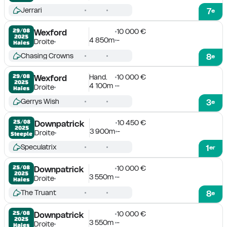
Jerrari
7
e
10 000 €
29/08

Wexford
2025
4 850m
-
Droite
Haies
Chasing Crowns
8
e
Hand.
10 000 €
29/08

Wexford
2025
4 100m
-
Droite
Haies
Gerrys Wish
3
e
10 450 €
25/08

Downpatrick
2025
3 900m
-
Droite
Steeple
Speculatrix
1
er
10 000 €
25/08

Downpatrick
2025
3 550m
-
Droite
Haies
The Truant
8
e
10 000 €
25/08

Downpatrick
2025
3 550m
-
Droite
Haies