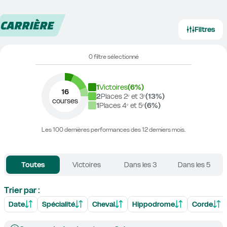
CARRIÈRE
Filtres
0 filtre sélectionné
1
Victoires
(
6
%)
16
2
Places 2ᵉ et 3ᵉ
(
13
%)
courses
1
Places 4ᵉ et 5ᵉ
(
6
%)
Les 100 dernières performances des 12 derniers mois.
Toutes
Victoires
Dans les 3
Dans les 5
Trier par :
Date
Spécialité
Cheval
Hippodrome
Corde