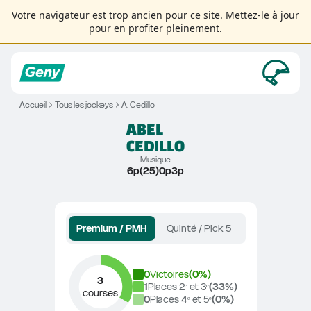
Votre navigateur est trop ancien pour ce site. Mettez-le à jour
pour en profiter pleinement.
Accueil
Tous les jockeys
A. Cedillo
ABEL
CEDILLO
Musique
6p(25)0p3p
Premium / PMH
Quinté / Pick 5
0
Victoires
(
0
%)
3
1
Places 2ᵉ et 3ᵉ
(
33
%)
courses
0
Places 4ᵉ et 5ᵉ
(
0
%)