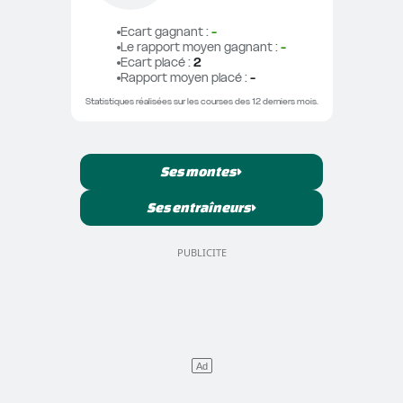
Ecart gagnant
 : 
-
Le rapport moyen gagnant
 : 
-
Ecart placé
 : 
2
Rapport moyen placé
 : 
-
Statistiques réalisées sur les courses des 12 derniers mois.
Ses montes
Ses entraîneurs