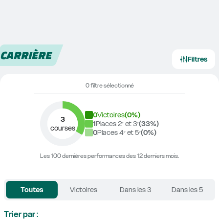
CARRIÈRE
Filtres
0 filtre sélectionné
0
Victoires
(
0
%)
3
1
Places 2ᵉ et 3ᵉ
(
33
%)
courses
0
Places 4ᵉ et 5ᵉ
(
0
%)
Les 100 dernières performances des 12 derniers mois.
Toutes
Victoires
Dans les 3
Dans les 5
Trier par :