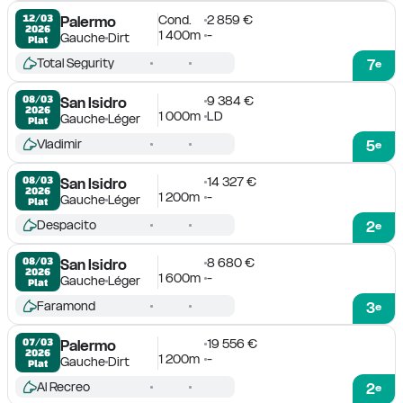
Cond.
2 859 €
12/03

Palermo
2026
1 400m
-
Gauche
Dirt
Plat
Total Segurity
7
e
9 384 €
08/03

San Isidro
2026
1 000m
LD
Gauche
Léger
Plat
Vladimir
5
e
14 327 €
08/03

San Isidro
2026
1 200m
-
Gauche
Léger
Plat
Despacito
2
e
8 680 €
08/03

San Isidro
2026
1 600m
-
Gauche
Léger
Plat
Faramond
3
e
19 556 €
07/03

Palermo
2026
1 200m
-
Gauche
Dirt
Plat
Al Recreo
2
e