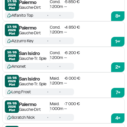
Cond.
5 850 €
17/05

Palermo
2026
1 200m
-
Gauche
Dirt
Plat
Alfanito Top
8
e
Cond.
4 850 €
17/05

Palermo
2026
1 200m
-
Gauche
Dirt
Plat
Azzurro Key
1
er
Cond.
6 200 €
10/05

San Isidro
2026
1 200m
-
Gauche
Tr. Sple
Plat
Amonet
2
e
Maid.
6 000 €
10/05

San Isidro
2026
1 200m
-
Gauche
Tr. Sple
Plat
Long Frost
7
e
Maid.
7 000 €
09/05

Palermo
2026
1 000m
-
Gauche
Dirt
Plat
Scratch Nick
4
e