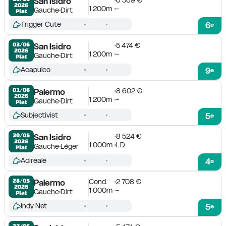
San Isidro
2026
1 200m
-
Gauche
Dirt
Plat
Trigger Cute
6
e
5 474 €
03/06

San Isidro
2026
1 200m
-
Gauche
Dirt
Plat
Acapulco
9
e
8 602 €
01/06

Palermo
2026
1 200m
-
Gauche
Dirt
Plat
Subjectivist
5
e
8 524 €
30/05

San Isidro
2026
1 000m
LD
Gauche
Léger
Plat
Acireale
4
e
Cond.
2 708 €
28/05

Palermo
2026
1 000m
-
Gauche
Dirt
Plat
Indy Net
5
e
27/05
