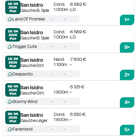
Cond.
6 882 €
18/04

San Isidro
2026
1 000m
LD
Gauche
B. Sple
Plat
Land Of Promise
1
er
Cond.
6 569 €
18/04

San Isidro
2026
1 000m
LD
Gauche
B. Sple
Plat
Trigger Cute
8
e
Hand.
7 600 €
15/04

San Isidro
2026
1 100m
-
Gauche
Dirt
Plat
Despacito
2
e
5 125 €
08/04

San Isidro
2026
1 800m
-
Gauche
Dirt
Plat
Stormy Wind
4
e
Cond.
5 550 €
05/04

San Isidro
2026
1 600m
-
Gauche
Léger
Plat
Faramond
5
e