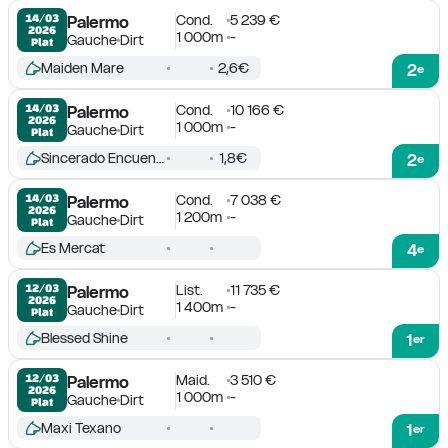
Cond.
5 239 €
14/03

Palermo
2026
1 000m
-
Gauche
Dirt
Plat
Maiden Mare
2,6€
2
e
Cond.
10 166 €
14/03

Palermo
2026
1 000m
-
Gauche
Dirt
Plat
Sincerado Encuentro
1,8€
2
e
Cond.
7 038 €
14/03

Palermo
2026
1 200m
-
Gauche
Dirt
Plat
Es Mercat
4
e
List.
11 735 €
12/03

Palermo
2026
1 400m
-
Gauche
Dirt
Plat
Blessed Shine
1
er
Maid.
3 510 €
12/03

Palermo
2026
1 000m
-
Gauche
Dirt
Plat
Maxi Texano
1
er