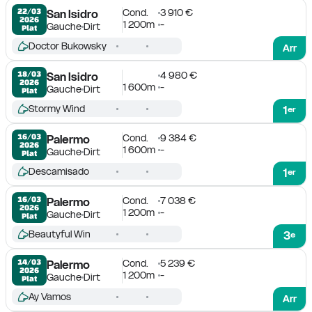
Cond.
3 910 €
22/03

San Isidro
2026
1 200m
-
Gauche
Dirt
Plat
Doctor Bukowsky
Arr
4 980 €
18/03

San Isidro
2026
1 600m
-
Gauche
Dirt
Plat
Stormy Wind
1
er
Cond.
9 384 €
16/03

Palermo
2026
1 600m
-
Gauche
Dirt
Plat
Descamisado
1
er
Cond.
7 038 €
16/03

Palermo
2026
1 200m
-
Gauche
Dirt
Plat
Beautyful Win
3
e
Cond.
5 239 €
14/03

Palermo
2026
1 200m
-
Gauche
Dirt
Plat
Ay Vamos
Arr