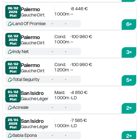
8 446 €
06/02

Palermo
2026
1 000m
-
Gauche
Dirt
Plat
Land Of Promise
6
e
Cond.
100 980 €
02/02

Palermo
2026
1 000m
-
Gauche
Dirt
Plat
Indy Net
3
e
Cond.
100 980 €
02/02

Palermo
2026
1 200m
-
Gauche
Dirt
Plat
Total Segurity
5
e
Maid.
4 850 €
01/02

San Isidro
2026
1 000m
LD
Gauche
Léger
Plat
Acireale
2
e
7 585 €
25/01

San Isidro
2026
1 000m
LD
Gauche
Léger
Plat
Sabia Epona
2
e