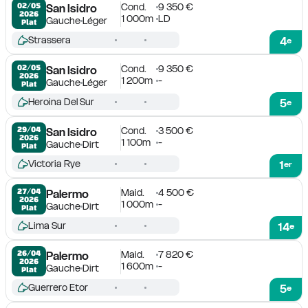
Cond.
9 350 €
02/05

San Isidro
2026
1 000m
LD
Gauche
Léger
Plat
Strassera
4
e
Cond.
9 350 €
02/05

San Isidro
2026
1 200m
-
Gauche
Léger
Plat
Heroina Del Sur
5
e
Cond.
3 500 €
29/04

San Isidro
2026
1 100m
-
Gauche
Dirt
Plat
Victoria Rye
1
er
Maid.
4 500 €
27/04

Palermo
2026
1 000m
-
Gauche
Dirt
Plat
Lima Sur
14
e
Maid.
7 820 €
26/04

Palermo
2026
1 600m
-
Gauche
Dirt
Plat
Guerrero Etor
5
e