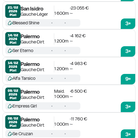
23 055 €
21/02

San Isidro
2026
1 600m
-
Gauche
Léger
Plat
Blessed Shine
3
e
4 162 €
14/02

Palermo
2026
1 200m
-
Gauche
Dirt
Plat
Ser Eterno
3
e
4 983 €
14/02

Palermo
2026
1 200m
-
Gauche
Dirt
Plat
Alfa Tarsico
9
e
Maid.
6 500 €
09/02

Palermo
2026
1 000m
-
Gauche
Dirt
Plat
Empress Girl
3
e
11 760 €
08/02

Palermo
2026
1 000m
-
Gauche
Dirt
Plat
Se Cruzan
3
e