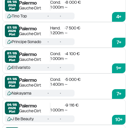
Cond.
8 000 €
09/05

Palermo
2026
1 000m
-
Gauche
Dirt
Plat
Tino Top
4
e
Hand.
7 500 €
07/05

Palermo
2026
1 200m
-
Gauche
Dirt
Plat
Principe Sonado
7
e
Cond.
4 100 €
07/05

Palermo
2026
1 000m
-
Gauche
Dirt
Plat
El Evaristo
1
er
Cond.
5 000 €
07/05

Palermo
2026
1 400m
-
Gauche
Dirt
Plat
Nakayama
7
e
9 116 €
04/05

Palermo
2026
1 000m
-
Gauche
Dirt
Plat
J Be Beauty
10
e