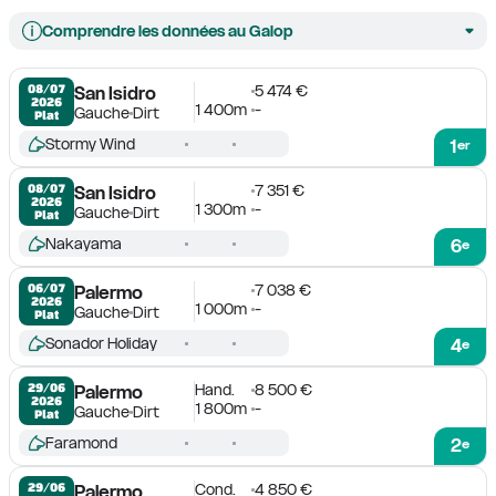
Comprendre les données au Galop
5 474 €
08/07

San Isidro
2026
1 400m
-
Gauche
Dirt
Plat
Stormy Wind
1
er
7 351 €
08/07

San Isidro
2026
1 300m
-
Gauche
Dirt
Plat
Nakayama
6
e
7 038 €
06/07

Palermo
2026
1 000m
-
Gauche
Dirt
Plat
Sonador Holiday
4
e
Hand.
8 500 €
29/06

Palermo
2026
1 800m
-
Gauche
Dirt
Plat
Faramond
2
e
Cond.
4 850 €
29/06

Palermo