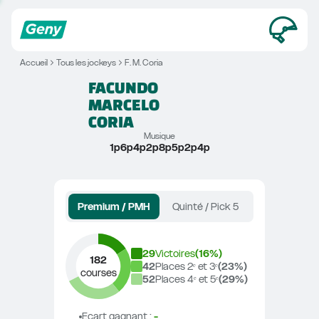
Accueil
Tous les jockeys
F. M. Coria
FACUNDO 
MARCELO
CORIA
Musique
1p6p4p2p8p5p2p4p
Premium / PMH
Quinté / Pick 5
29
Victoires
(
16
%)
182
42
Places 2ᵉ et 3ᵉ
(
23
%)
courses
52
Places 4ᵉ et 5ᵉ
(
29
%)
Ecart gagnant
 : 
-