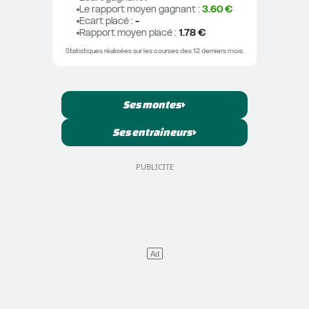
Le rapport moyen gagnant
 : 
3.60 €
Ecart placé
 : 
-
Rapport moyen placé
 : 
1.78 €
Statistiques réalisées sur les courses des 12 derniers mois.
Ses montes
Ses entraîneurs