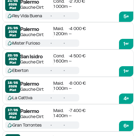
Cond.
2 700 €
21/05

Palermo
2026
1 000m
-
Gauche
Dirt
Plat
Rey Vida Buena
5
e
Maid.
4 000 €
21/05

Palermo
2026
1 200m
-
Gauche
Dirt
Plat
Mister Furioso
1
er
Cond.
4 500 €
20/05

San Isidro
2026
1 600m
-
Gauche
Dirt
Plat
Elberton
1
er
Maid.
8 000 €
18/05

Palermo
2026
1 000m
-
Gauche
Dirt
Plat
La Cattiva
4
e
Maid.
7 400 €
17/05

Palermo
2026
1 400m
-
Gauche
Dirt
Plat
Gran Torrontes
6
e