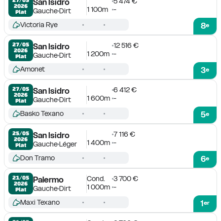
5 474 €
San Isidro
2026
1 100m
-
Gauche
Dirt
Plat
Victoria Rye
8
e
12 516 €
27/05

San Isidro
2026
1 200m
-
Gauche
Dirt
Plat
Amonet
3
e
6 412 €
27/05

San Isidro
2026
1 600m
-
Gauche
Dirt
Plat
Basko Texano
5
e
7 116 €
25/05

San Isidro
2026
1 400m
-
Gauche
Léger
Plat
Don Tramo
6
e
Cond.
3 700 €
21/05

Palermo
2026
1 000m
-
Gauche
Dirt
Plat
Maxi Texano
1
er