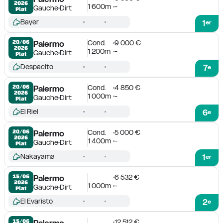
2026
1 600m
-
Gauche
Dirt
Plat
Bayer
1
er
Cond.
9 000 €
20/06

Palermo
2026
1 200m
-
Gauche
Dirt
Plat
Despacito
7
e
Cond.
4 850 €
20/06

Palermo
2026
1 000m
-
Gauche
Dirt
Plat
El Riel
6
e
Cond.
5 000 €
20/06

Palermo
2026
1 400m
-
Gauche
Dirt
Plat
Nakayama
1
er
6 532 €
15/06

Palermo
2026
1 000m
-
Gauche
Dirt
Plat
El Evaristo
2
e
12 512 €
15/06

Palermo