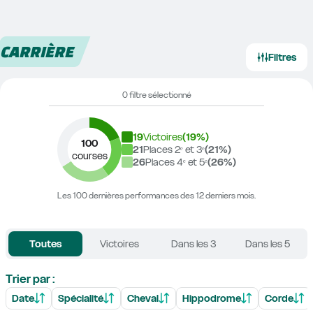
CARRIÈRE
Filtres
0 filtre sélectionné
19
Victoires
(
19
%)
100
21
Places 2ᵉ et 3ᵉ
(
21
%)
courses
26
Places 4ᵉ et 5ᵉ
(
26
%)
Les 100 dernières performances des 12 derniers mois.
Toutes
Victoires
Dans les 3
Dans les 5
Trier par :
Date
Spécialité
Cheval
Hippodrome
Corde