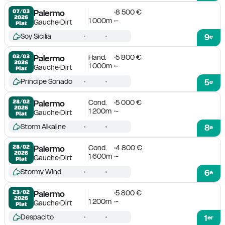
8 500 €
07/03

Palermo
2026
1 000m
-
Gauche
Dirt
Plat
Soy Sicilia
9
e
Hand.
5 800 €
02/03

Palermo
2026
1 000m
-
Gauche
Dirt
Plat
Principe Sonado
5
e
Cond.
5 000 €
28/02

Palermo
2026
1 200m
-
Gauche
Dirt
Plat
Storm Alkaline
8
e
Cond.
4 800 €
28/02

Palermo
2026
1 600m
-
Gauche
Dirt
Plat
Stormy Wind
6
e
5 800 €
23/02

Palermo
2026
1 200m
-
Gauche
Dirt
Plat
Despacito
1
er