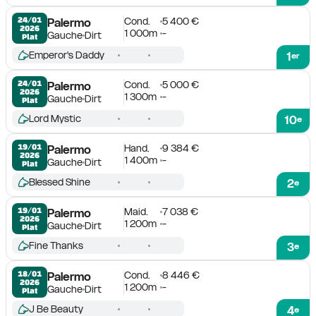
Cond.
5 400 €
24/01

Palermo
2026
1 000m
-
Gauche
Dirt
Plat
Emperor's Daddy
1
er
Cond.
5 000 €
24/01

Palermo
2026
1 300m
-
Gauche
Dirt
Plat
Lord Mystic
10
e
Hand.
9 384 €
19/01

Palermo
2026
1 400m
-
Gauche
Dirt
Plat
Blessed Shine
2
e
Maid.
7 038 €
19/01

Palermo
2026
1 200m
-
Gauche
Dirt
Plat
Fine Thanks
3
e
Cond.
8 446 €
18/01

Palermo
2026
1 200m
-
Gauche
Dirt
Plat
J Be Beauty
4
e