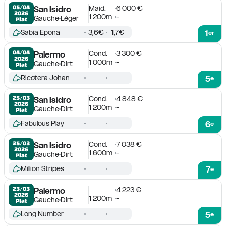
Maid.
6 000 €
05/04

San Isidro
2026
1 200m
-
Gauche
Léger
Plat
Sabia Epona
3,6€
1,7€
1
er
Cond.
3 300 €
04/04

Palermo
2026
1 000m
-
Gauche
Dirt
Plat
Ricotera Johan
5
e
Cond.
4 848 €
25/03

San Isidro
2026
1 200m
-
Gauche
Dirt
Plat
Fabulous Play
6
e
Cond.
7 038 €
25/03

San Isidro
2026
1 600m
-
Gauche
Dirt
Plat
Million Stripes
7
e
4 223 €
23/03

Palermo
2026
1 200m
-
Gauche
Dirt
Plat
Long Number
5
e