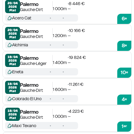
8 446 €
20/04

Palermo
2026
1 000m
-
Gauche
Dirt
Plat
Acero Cat
6
e
10 166 €
20/04

Palermo
2026
1 200m
-
Gauche
Dirt
Plat
Alchimia
8
e
19 824 €
19/04

Palermo
2026
1 400m
-
Gauche
Léger
Plat
Eneta
10
e
11 261 €
19/04

Palermo
2026
1 600m
-
Gauche
Dirt
Plat
Colorado El Uno
4
e
4 223 €
19/04

Palermo
2026
1 000m
-
Gauche
Dirt
Plat
Maxi Texano
1
er