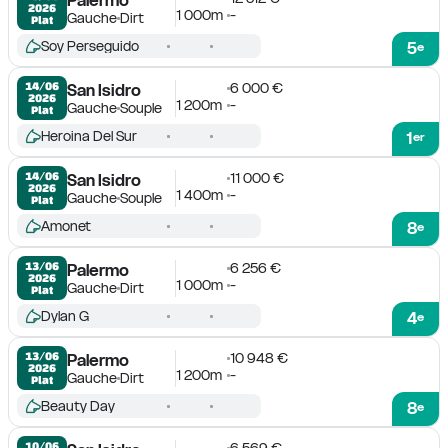
2026
1 000m
-
Gauche
Dirt
Plat
Soy Perseguido
5
e
6 000 €
14/06

San Isidro
2026
1 200m
-
Gauche
Souple
Plat
Heroina Del Sur
1
er
11 000 €
14/06

San Isidro
2026
1 400m
-
Gauche
Souple
Plat
Amonet
8
e
6 256 €
13/06

Palermo
2026
1 000m
-
Gauche
Dirt
Plat
Dylan G
4
e
10 948 €
13/06

Palermo
2026
1 200m
-
Gauche
Dirt
Plat
Beauty Day
8
e
6 569 €
10/06
