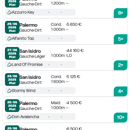
2026
1 200m
-
Gauche
Dirt
Plat
Azzurro Key
8
e
Cond.
5 850 €
29/06

Palermo
2026
1 000m
-
Gauche
Dirt
Plat
Alfanito Top
5
e
44 160 €
27/06

San Isidro
2026
1 000m
LD
Gauche
Léger
Plat
Land Of Promise
2
e
Cond.
5 125 €
24/06

San Isidro
2026
1 600m
-
Gauche
Dirt
Plat
Stormy Wind
4
e
Maid.
4 500 €
20/06

Palermo
2026
1 000m
-
Gauche
Dirt
Plat
Don Avalancha
10
e
6 500 €
20/06

Palermo