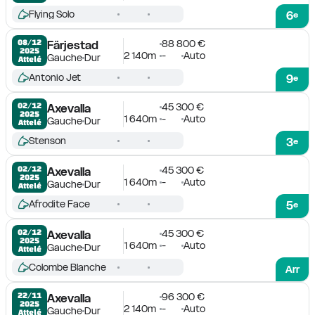
Flying Solo
6
e
88 800 €
08/12

Färjestad
2025
2 140m
-
Auto
Gauche
Dur
Attelé
Antonio Jet
9
e
45 300 €
02/12

Axevalla
2025
1 640m
-
Auto
Gauche
Dur
Attelé
Stenson
3
e
45 300 €
02/12

Axevalla
2025
1 640m
-
Auto
Gauche
Dur
Attelé
Afrodite Face
5
e
45 300 €
02/12

Axevalla
2025
1 640m
-
Auto
Gauche
Dur
Attelé
Colombe Blanche
Arr
96 300 €
22/11

Axevalla
2025
2 140m
-
Auto
Gauche
Dur
Attelé