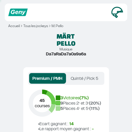
Accueil
Tous les jockeys
M. Pello
MÄRT
PELLO
Musique
Da7aRaDa7a0a9a6a
Premium / PMH
Quinté / Pick 5
3
Victoires
(
7
%)
45
9
Places 2ᵉ et 3ᵉ
(
20
%)
courses
5
Places 4ᵉ et 5ᵉ
(
11
%)
Ecart gagnant
 : 
14
Le rapport moyen gagnant
 : 
-