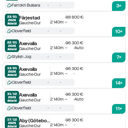
Farrokh Bulsara
3
e
88 800 €
23/01

Färjestad
2026
2 140m
-
Gauche
Dur
Attelé
Cloverfield
10
e
96 300 €
22/01

Axevalla
2026
2 140m
-
Auto
Gauche
Dur
Attelé
Stylish Jog
7
e
96 300 €
13/01

Axevalla
2026
2 140m
-
Gauche
Dur
Attelé
Cloverfield
14
e
96 300 €
31/12

Axevalla
2025
2 140m
-
Auto
Gauche
Dur
Attelé
Cloverfield
11
e
96 300 €
17/12

Aby (Göteborg)
2025
2 140m
-
Gauche
Dur
Attelé