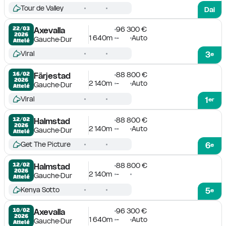
Tour de Valley
Dai
96 300 €
22/03

Axevalla
2026
1 640m
-
Auto
Gauche
Dur
Attelé
Viral
3
e
88 800 €
16/02

Färjestad
2026
2 140m
-
Auto
Gauche
Dur
Attelé
Viral
1
er
88 800 €
12/02

Halmstad
2026
2 140m
-
Auto
Gauche
Dur
Attelé
Get The Picture
6
e
88 800 €
12/02

Halmstad
2026
2 140m
-
Gauche
Dur
Attelé
Kenya Sotto
5
e
96 300 €
10/02

Axevalla
2026
1 640m
-
Auto
Gauche
Dur
Attelé