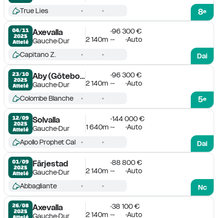
True Lies
8
e
96 300 €
04/11

Axevalla
2025
2 140m
-
Auto
Gauche
Dur
Attelé
Capitano Z.
Dai
96 300 €
23/10

Aby (Göteborg)
2025
2 140m
-
Auto
Gauche
Dur
Attelé
Colombe Blanche
5
e
144 000 €
12/09

Solvalla
2025
1 640m
-
Auto
Gauche
Dur
Attelé
Apollo Prophet Cal
Dai
88 800 €
01/09

Färjestad
2025
2 140m
-
Auto
Gauche
Dur
Attelé
Abbagliante
Nc
38 100 €
26/08

Axevalla
2025
2 140m
-
Auto
Gauche
Dur
Attelé