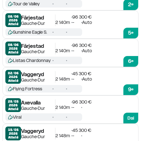
Tour de Valley
2
e
96 300 €
08/06

Färjestad
2026
2 140m
-
Auto
Gauche
Dur
Attelé
Sunshine Eagle S.
5
e
96 300 €
08/06

Färjestad
2026
2 140m
-
Auto
Gauche
Dur
Attelé
Listas Chardonnay
6
e
45 300 €
02/06

Vaggeryd
2026
2 148m
-
Auto
Gauche
Dur
Attelé
Flying Fortress
9
e
96 300 €
28/05

Axevalla
2026
2 140m
-
Gauche
Dur
Attelé
Viral
Dai
45 300 €
15/05

Vaggeryd
2026
2 148m
-
Gauche
Dur
Attelé