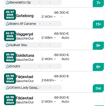
Benedetto Op
7
e
26/07

96 300 €
2026
Goteborg
2 140m
-
Attelé
Bolero Af Carame
11
e
68 500 €
01/07

Vaggeryd
2026
2 148m
-
Auto
Gauche
Dur
Attelé
Gulliver Sisu
9
e
88 800 €
30/06

Eskilstuna
2026
2 140m
-
Auto
Gauche
Dur
Attelé
Emothi
6
e
88 800 €
22/06

Färjestad
2026
2 640m
-
Gauche
Dur
Attelé
Ottens Lady Gaagaa
Dai
88 800 €
22/06

Färjestad
2026
2 140m
-
Auto
Gauche
Dur
Attelé