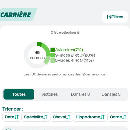
CARRIÈRE
Filtres
0 filtre sélectionné
3
Victoires
(
7
%)
45
9
Places 2ᵉ et 3ᵉ
(
20
%)
courses
5
Places 4ᵉ et 5ᵉ
(
11
%)
Les 100 dernières performances des 12 derniers mois.
Toutes
Victoires
Dans les 3
Dans les 5
Trier par :
Date
Spécialité
Cheval
Hippodrome
Corde