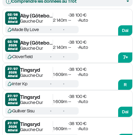
Comprendre les données au Trot
38 100 €
02/08

Aby (Göteborg)
2026
2 140m
-
Auto
Gauche
Dur
Attelé
Made By Love
Dai
38 100 €
02/08

Aby (Göteborg)
2026
2 140m
-
Auto
Gauche
Dur
Attelé
Cloverfield
7
e
38 100 €
27/07

Tingsryd
2026
1 609m
-
Auto
Gauche
Dur
Attelé
Inter Kp
R
38 100 €
27/07

Tingsryd
2026
1 609m
-
Auto
Gauche
Dur
Attelé
Gulliver Sisu
Dai
38 100 €
27/07

Tingsryd
2026
1 609m
-
Auto
Gauche
Dur
Attelé