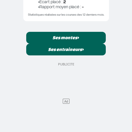
Ecart placé
 : 
2
Rapport moyen placé
 : 
-
Statistiques réalisées sur les courses des 12 derniers mois.
Ses montes
Ses entraîneurs