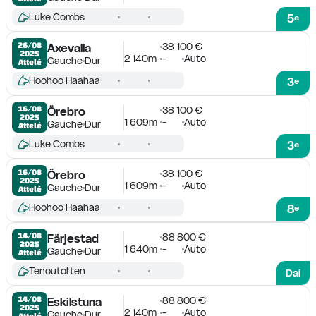
Luke Combs
5
e
38 100 €
26/08

Axevalla
2025
2 140m
-
Auto
Gauche
Dur
Attelé
Hoohoo Haahaa
3
e
38 100 €
16/08

Örebro
2025
1 609m
-
Auto
Gauche
Dur
Attelé
Luke Combs
3
e
38 100 €
16/08

Örebro
2025
1 609m
-
Auto
Gauche
Dur
Attelé
Hoohoo Haahaa
8
e
88 800 €
14/08

Färjestad
2025
1 640m
-
Auto
Gauche
Dur
Attelé
Tenoutoften
Dai
88 800 €
14/08

Eskilstuna
2025
2 140m
-
Auto
Gauche
Dur
Attelé