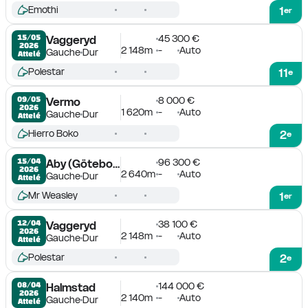
Emothi
1
er
45 300 €
15/05

Vaggeryd
2026
2 148m
-
Auto
Gauche
Dur
Attelé
Polestar
11
e
8 000 €
09/05

Vermo
2026
1 620m
-
Auto
Gauche
Dur
Attelé
Hierro Boko
2
e
96 300 €
15/04

Aby (Göteborg)
2026
2 640m
-
Auto
Gauche
Dur
Attelé
Mr Weasley
1
er
38 100 €
12/04

Vaggeryd
2026
2 148m
-
Auto
Gauche
Dur
Attelé
Polestar
2
e
144 000 €
08/04

Halmstad
2026
2 140m
-
Auto
Gauche
Dur
Attelé