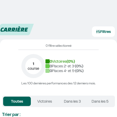
CARRIÈRE
Filtres
0 filtre sélectionné
0
Victoires
(
0
%)
1
0
Places 2ᵉ et 3ᵉ
(
0
%)
course
0
Places 4ᵉ et 5ᵉ
(
0
%)
Les 100 dernières performances des 12 derniers mois.
Toutes
Victoires
Dans les 3
Dans les 5
Trier par :