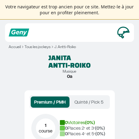
Votre navigateur est trop ancien pour ce site. Mettez-le à jour
pour en profiter pleinement.
Accueil
Tous les jockeys
J. Antti-Roiko
JANITA
ANTTI-ROIKO
Musique
0a
Premium / PMH
Quinté / Pick 5
0
Victoires
(
0
%)
1
0
Places 2ᵉ et 3ᵉ
(
0
%)
course
0
Places 4ᵉ et 5ᵉ
(
0
%)