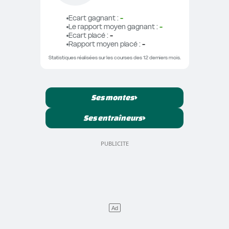
Ecart gagnant
 : 
-
Le rapport moyen gagnant
 : 
-
Ecart placé
 : 
-
Rapport moyen placé
 : 
-
Statistiques réalisées sur les courses des 12 derniers mois.
Ses montes
Ses entraîneurs