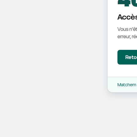
Accès
Vous n'êt
erreur, r
Retou
Matchem -