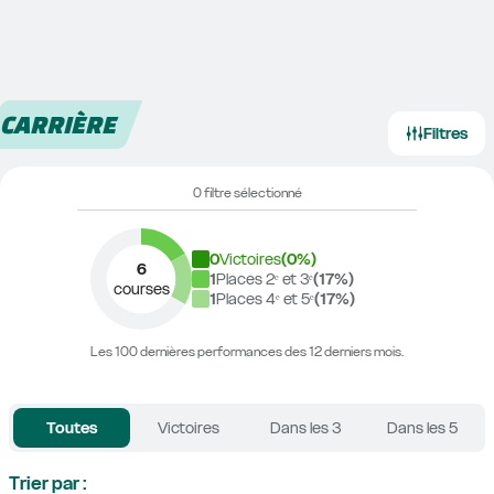
CARRIÈRE
Filtres
0 filtre sélectionné
0
Victoires
(
0
%)
6
1
Places 2ᵉ et 3ᵉ
(
17
%)
courses
1
Places 4ᵉ et 5ᵉ
(
17
%)
Les 100 dernières performances des 12 derniers mois.
Toutes
Victoires
Dans les 3
Dans les 5
Trier par :