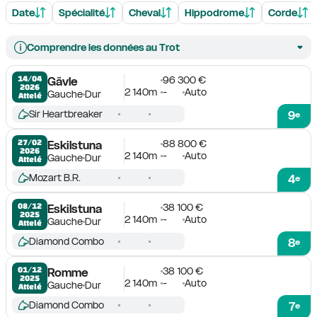
Date
Spécialité
Cheval
Hippodrome
Corde
Comprendre les données au Trot
96 300 €
14/04

Gävle
2026
2 140m
-
Auto
Gauche
Dur
Attelé
Sir Heartbreaker
9
e
88 800 €
27/02

Eskilstuna
2026
2 140m
-
Auto
Gauche
Dur
Attelé
Mozart B.R.
4
e
38 100 €
08/12

Eskilstuna
2025
2 140m
-
Auto
Gauche
Dur
Attelé
Diamond Combo
8
e
38 100 €
01/12

Romme
2025
2 140m
-
Auto
Gauche
Dur
Attelé
Diamond Combo
7
e