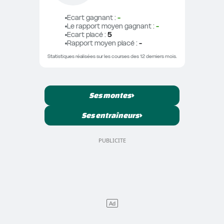
Ecart gagnant
 : 
-
Le rapport moyen gagnant
 : 
-
Ecart placé
 : 
5
Rapport moyen placé
 : 
-
Statistiques réalisées sur les courses des 12 derniers mois.
Ses montes
Ses entraîneurs