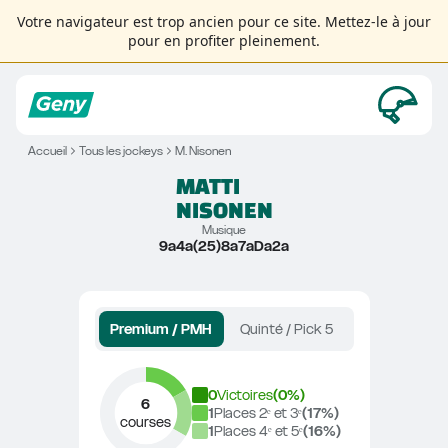
Votre navigateur est trop ancien pour ce site. Mettez-le à jour
pour en profiter pleinement.
Accueil
Tous les jockeys
M. Nisonen
MATTI
NISONEN
Musique
9a4a(25)8a7aDa2a
Premium / PMH
Quinté / Pick 5
0
Victoires
(
0
%)
6
1
Places 2ᵉ et 3ᵉ
(
17
%)
courses
1
Places 4ᵉ et 5ᵉ
(
16
%)