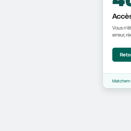
Accès
Vous n'êt
erreur, r
Retou
Matchem -