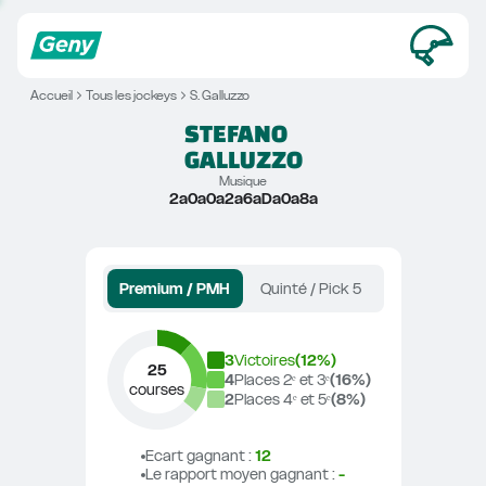
Accueil
Tous les jockeys
S. Galluzzo
STEFANO
GALLUZZO
Musique
2a0a0a2a6aDa0a8a
Premium / PMH
Quinté / Pick 5
3
Victoires
(
12
%)
25
4
Places 2ᵉ et 3ᵉ
(
16
%)
courses
2
Places 4ᵉ et 5ᵉ
(
8
%)
Ecart gagnant
 : 
12
Le rapport moyen gagnant
 : 
-