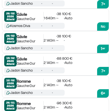
Jadon Sancho
7
e
38 100 €
26/02

Gävle
2026
1 640m
-
Auto
Gauche
Dur
Attelé
Kosmos Diva
Nc
38 100 €
26/02

Gävle
2026
2 140m
-
Gauche
Dur
Attelé
Jadon Sancho
1
er
88 800 €
19/02

Gävle
2026
2 140m
-
Auto
Gauche
Dur
Attelé
Jadon Sancho
7
e
38 100 €
12/02

Romme
2026
2 140m
-
Auto
Gauche
Dur
Attelé
Jadon Sancho
6
e
96 300 €
26/01

Romme
2026
2 140m
-
Auto
Gauche
Dur
Attelé