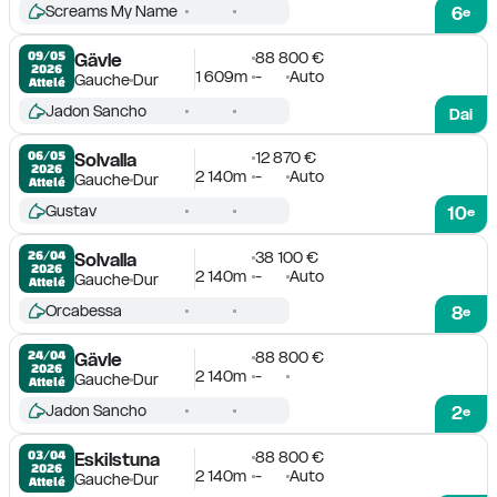
Screams My Name
6
e
88 800 €
09/05

Gävle
2026
1 609m
-
Auto
Gauche
Dur
Attelé
Jadon Sancho
Dai
12 870 €
06/05

Solvalla
2026
2 140m
-
Auto
Gauche
Dur
Attelé
Gustav
10
e
38 100 €
26/04

Solvalla
2026
2 140m
-
Auto
Gauche
Dur
Attelé
Orcabessa
8
e
88 800 €
24/04

Gävle
2026
2 140m
-
Gauche
Dur
Attelé
Jadon Sancho
2
e
88 800 €
03/04

Eskilstuna
2026
2 140m
-
Auto
Gauche
Dur
Attelé