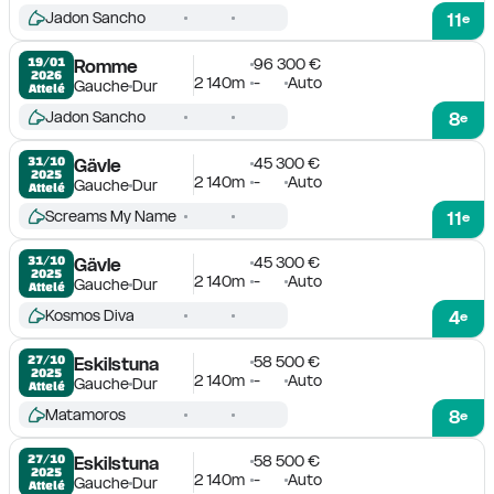
Jadon Sancho
11
e
96 300 €
19/01

Romme
2026
2 140m
-
Auto
Gauche
Dur
Attelé
Jadon Sancho
8
e
45 300 €
31/10

Gävle
2025
2 140m
-
Auto
Gauche
Dur
Attelé
Screams My Name
11
e
45 300 €
31/10

Gävle
2025
2 140m
-
Auto
Gauche
Dur
Attelé
Kosmos Diva
4
e
58 500 €
27/10

Eskilstuna
2025
2 140m
-
Auto
Gauche
Dur
Attelé
Matamoros
8
e
58 500 €
27/10

Eskilstuna
2025
2 140m
-
Auto
Gauche
Dur
Attelé