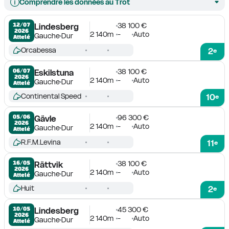
Comprendre les données au Trot
38 100 €
12/07

Lindesberg
2026
2 140m
-
Auto
Gauche
Dur
Attelé
Orcabessa
2
e
38 100 €
06/07

Eskilstuna
2026
2 140m
-
Auto
Gauche
Dur
Attelé
Continental Speed
10
e
96 300 €
05/06

Gävle
2026
2 140m
-
Auto
Gauche
Dur
Attelé
R.F.M.Levina
11
e
38 100 €
16/05

Rättvik
2026
2 140m
-
Auto
Gauche
Dur
Attelé
Huit
2
e
45 300 €
10/05

Lindesberg
2026
2 140m
-
Auto
Gauche
Dur
Attelé