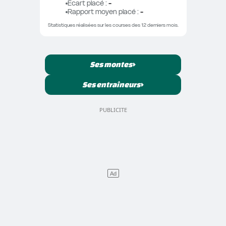
Ecart placé
 : 
-
Rapport moyen placé
 : 
-
Statistiques réalisées sur les courses des 12 derniers mois.
Ses montes
Ses entraîneurs