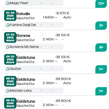
Magic Pearl
10
e
12 870 €
01/04

Solvalla
2026
1 640m
-
Auto
Gauche
Dur
Attelé
Fulmine Degli Dei
3
e
38 100 €
27/03

Romme
2026
2 140m
-
Gauche
Dur
Attelé
Screams My Name
4
e
38 100 €
24/03

Eskilstuna
2026
2 140m
-
Auto
Gauche
Dur
Attelé
Gustav
1
er
88 800 €
08/03

Eskilstuna
2026
2 140m
-
Auto
Gauche
Dur
Attelé
Mezidon Leka
1
er
88 800 €
08/03

Eskilstuna
2026
2 140m
-
Gauche
Dur
Attelé