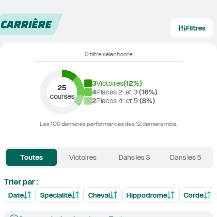
CARRIÈRE
Filtres
0 filtre sélectionné
3
Victoires
(
12
%)
25
4
Places 2ᵉ et 3ᵉ
(
16
%)
courses
2
Places 4ᵉ et 5ᵉ
(
8
%)
Les 100 dernières performances des 12 derniers mois.
Toutes
Victoires
Dans les 3
Dans les 5
Trier par :
Date
Spécialité
Cheval
Hippodrome
Corde