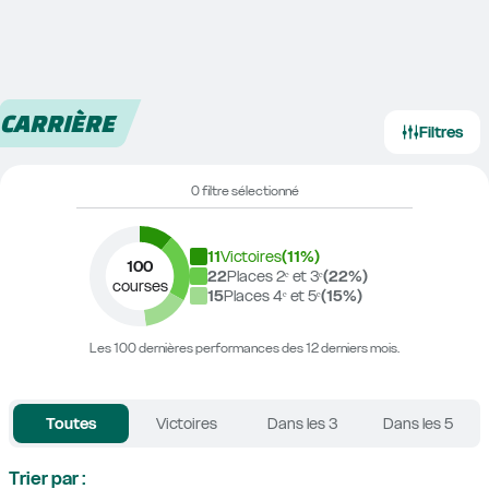
CARRIÈRE
Filtres
0 filtre sélectionné
11
Victoires
(
11
%)
100
22
Places 2ᵉ et 3ᵉ
(
22
%)
courses
15
Places 4ᵉ et 5ᵉ
(
15
%)
Les 100 dernières performances des 12 derniers mois.
Toutes
Victoires
Dans les 3
Dans les 5
Trier par :