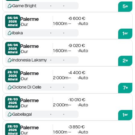
Game Bright
5
e
6 600 €
04/04

Palerme
2026
1 600m
-
Auto
Dur
Attelé
Ibaka
1
er
9 020 €
04/04

Palerme
2026
1 600m
-
Auto
Dur
Attelé
Indonesia Laksmy
2
e
4 400 €
28/03

Palerme
2026
2 000m
-
Auto
Dur
Attelé
Ciclone Di Celle
7
e
10 010 €
28/03

Palerme
2026
2 000m
-
Auto
Dur
Attelé
Gabellagal
1
er
3 850 €
28/03

Palerme
2026
1 600m
-
Auto
Dur
Attelé