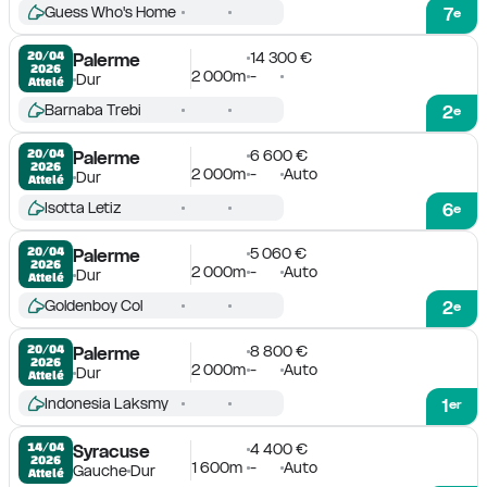
Guess Who's Home
7
e
14 300 €
20/04

Palerme
2026
2 000m
-
Dur
Attelé
Barnaba Trebi
2
e
6 600 €
20/04

Palerme
2026
2 000m
-
Auto
Dur
Attelé
Isotta Letiz
6
e
5 060 €
20/04

Palerme
2026
2 000m
-
Auto
Dur
Attelé
Goldenboy Col
2
e
8 800 €
20/04

Palerme
2026
2 000m
-
Auto
Dur
Attelé
Indonesia Laksmy
1
er
4 400 €
14/04

Syracuse
2026
1 600m
-
Auto
Gauche
Dur
Attelé