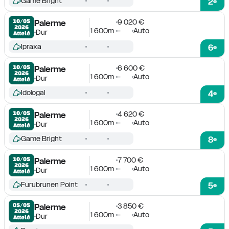
Game Bright
2
e
9 020 €
10/05

Palerme
2026
1 600m
-
Auto
Dur
Attelé
Ipraxa
6
e
6 600 €
10/05

Palerme
2026
1 600m
-
Auto
Dur
Attelé
Idologal
4
e
4 620 €
10/05

Palerme
2026
1 600m
-
Auto
Dur
Attelé
Game Bright
8
e
7 700 €
10/05

Palerme
2026
1 600m
-
Auto
Dur
Attelé
Furubrunen Point
5
e
3 850 €
05/05

Palerme
2026
1 600m
-
Auto
Dur
Attelé