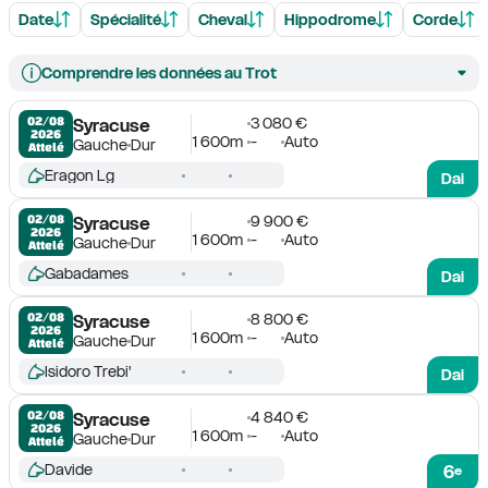
Date
Spécialité
Cheval
Hippodrome
Corde
Comprendre les données au Trot
3 080 €
02/08

Syracuse
2026
1 600m
-
Auto
Gauche
Dur
Attelé
Eragon Lg
Dai
9 900 €
02/08

Syracuse
2026
1 600m
-
Auto
Gauche
Dur
Attelé
Gabadames
Dai
8 800 €
02/08

Syracuse
2026
1 600m
-
Auto
Gauche
Dur
Attelé
Isidoro Trebi'
Dai
4 840 €
02/08

Syracuse
2026
1 600m
-
Auto
Gauche
Dur
Attelé
Davide
6
e