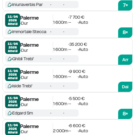
Iniuriaverbis Par
7
e
7 700 €
11/04

Palerme
2026
1 600m
-
Auto
Dur
Attelé
Immortale Stecca
8
e
35 200 €
11/04

Palerme
2026
1 600m
-
Auto
Dur
Attelé
Ghibli Trebi'
Arr
9 900 €
11/04

Palerme
2026
1 600m
-
Auto
Dur
Attelé
Iside Trebi'
Dai
5 500 €
11/04

Palerme
2026
1 600m
-
Auto
Dur
Attelé
Edgard Sm
8
e
6 600 €
11/04

Palerme
2026
2 000m
-
Auto
Dur
Attelé