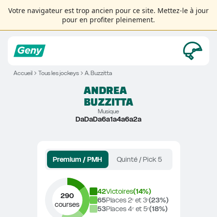
Votre navigateur est trop ancien pour ce site. Mettez-le à jour
pour en profiter pleinement.
Accueil
Tous les jockeys
A. Buzzitta
ANDREA
BUZZITTA
Musique
DaDaDa6a1a4a6a2a
Premium / PMH
Quinté / Pick 5
42
Victoires
(
14
%)
290
65
Places 2ᵉ et 3ᵉ
(
23
%)
courses
53
Places 4ᵉ et 5ᵉ
(
18
%)