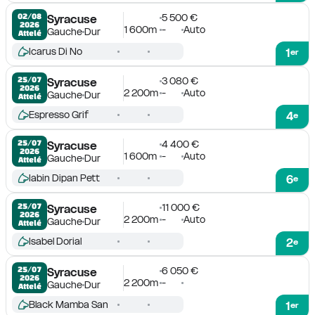
5 500 €
02/08

Syracuse
2026
1 600m
-
Auto
Gauche
Dur
Attelé
Icarus Di No
1
er
3 080 €
25/07

Syracuse
2026
2 200m
-
Auto
Gauche
Dur
Attelé
Espresso Grif
4
e
4 400 €
25/07

Syracuse
2026
1 600m
-
Auto
Gauche
Dur
Attelé
Iabin Dipan Pett
6
e
11 000 €
25/07

Syracuse
2026
2 200m
-
Auto
Gauche
Dur
Attelé
Isabel Dorial
2
e
6 050 €
25/07

Syracuse
2026
2 200m
-
Gauche
Dur
Attelé
Black Mamba San
1
er