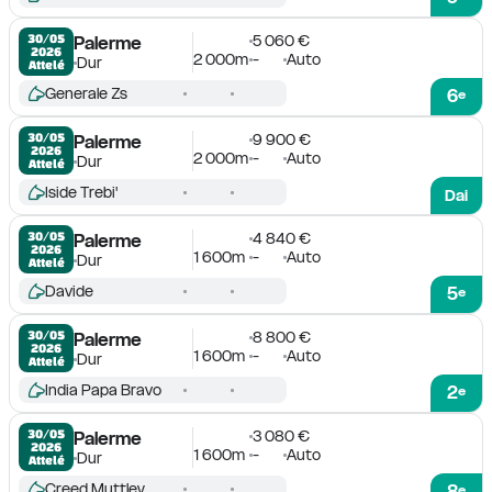
5 060 €
30/05

Palerme
2026
2 000m
-
Auto
Dur
Attelé
Generale Zs
6
e
9 900 €
30/05

Palerme
2026
2 000m
-
Auto
Dur
Attelé
Iside Trebi'
Dai
4 840 €
30/05

Palerme
2026
1 600m
-
Auto
Dur
Attelé
Davide
5
e
8 800 €
30/05

Palerme
2026
1 600m
-
Auto
Dur
Attelé
India Papa Bravo
2
e
3 080 €
30/05

Palerme
2026
1 600m
-
Auto
Dur
Attelé
Creed Muttley
8
e