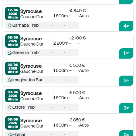
4 840 €
12/06

Syracuse
2026
1 600m
-
Auto
Gauche
Dur
Attelé
Barnaba Trebi
4
e
12 100 €
03/06

Syracuse
2026
2 200m
-
Gauche
Dur
Attelé
Geremia Trebi'
1
er
5 500 €
03/06

Syracuse
2026
1 600m
-
Auto
Gauche
Dur
Attelé
Imagination Bar
3
e
5 500 €
03/06

Syracuse
2026
1 600m
-
Auto
Gauche
Dur
Attelé
Ettore Trebi'
3
e
3 850 €
03/06

Syracuse
2026
1 600m
-
Auto
Gauche
Dur
Attelé
Elomar
9
e