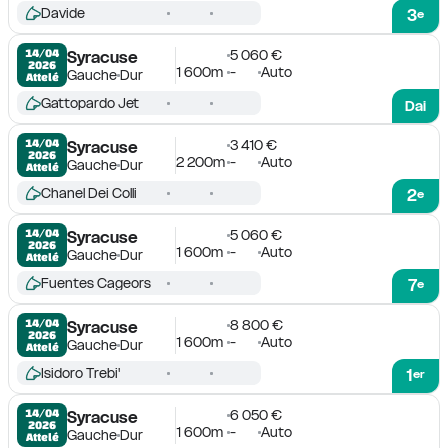
Davide
3
e
5 060 €
14/04

Syracuse
2026
1 600m
-
Auto
Gauche
Dur
Attelé
Gattopardo Jet
Dai
3 410 €
14/04

Syracuse
2026
2 200m
-
Auto
Gauche
Dur
Attelé
Chanel Dei Colli
2
e
5 060 €
14/04

Syracuse
2026
1 600m
-
Auto
Gauche
Dur
Attelé
Fuentes Cageors
7
e
8 800 €
14/04

Syracuse
2026
1 600m
-
Auto
Gauche
Dur
Attelé
Isidoro Trebi'
1
er
6 050 €
14/04

Syracuse
2026
1 600m
-
Auto
Gauche
Dur
Attelé