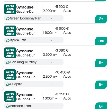
5 500 €
25/07

Syracuse
2026
2 200m
-
Auto
Gauche
Dur
Attelé
Green Economy Par
2
e
6 600 €
25/07

Syracuse
2026
1 600m
-
Auto
Gauche
Dur
Attelé
Ispica Effe
Dai
3 080 €
10/07

Syracuse
2026
2 200m
-
Auto
Gauche
Dur
Attelé
Don King Muttley
5
e
10 450 €
10/07

Syracuse
2026
2 200m
-
Auto
Gauche
Dur
Attelé
Guapita
9
e
6 050 €
10/07

Syracuse
2026
1 600m
-
Auto
Gauche
Dur
Attelé
Barnaba Trebi
6
e