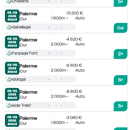
Drusiana
5
e
13 200 €
05/05

Palerme
2026
1 600m
-
Auto
Dur
Attelé
Gabellagal
Dai
4 620 €
05/05

Palerme
2026
2 000m
-
Auto
Dur
Attelé
Fanpage Font
2
e
6 600 €
05/05

Palerme
2026
2 000m
-
Auto
Dur
Attelé
Idologal
6
e
8 800 €
05/05

Palerme
2026
2 000m
-
Auto
Dur
Attelé
Iside Trebi'
5
e
3 080 €
05/05

Palerme
2026
1 600m
-
Auto
Dur
Attelé