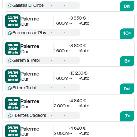
Galatea Di Circe
Dai
3 850 €
11/04

Palerme
2026
1 600m
-
Auto
Dur
Attelé
Baronerosso Play
10
e
8 800 €
04/04

Palerme
2026
1 600m
-
Auto
Dur
Attelé
Geremia Trebi'
6
e
13 200 €
04/04

Palerme
2026
1 600m
-
Auto
Dur
Attelé
Ettore Trebi'
Dai
4 840 €
04/04

Palerme
2026
2 000m
-
Auto
Dur
Attelé
Fuentes Cageors
7
e
4 620 €
04/04

Palerme
2026
2 000m
-
Auto
Dur
Attelé