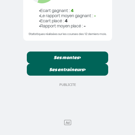
Ecart gagnant
 : 
4
Le rapport moyen gagnant
 : 
-
Ecart placé
 : 
4
Rapport moyen placé
 : 
-
Statistiques réalisées sur les courses des 12 derniers mois.
Ses montes
Ses entraîneurs