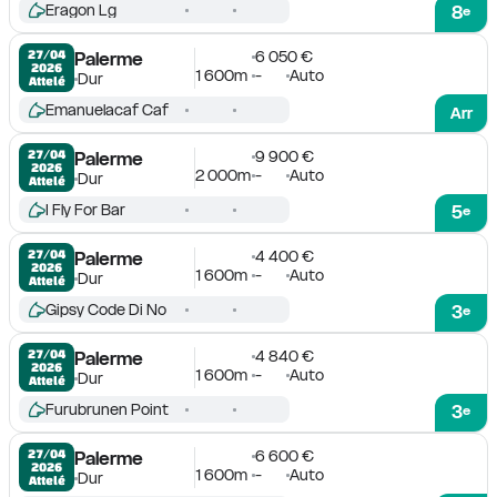
Eragon Lg
8
e
6 050 €
27/04

Palerme
2026
1 600m
-
Auto
Dur
Attelé
Emanuelacaf Caf
Arr
9 900 €
27/04

Palerme
2026
2 000m
-
Auto
Dur
Attelé
I Fly For Bar
5
e
4 400 €
27/04

Palerme
2026
1 600m
-
Auto
Dur
Attelé
Gipsy Code Di No
3
e
4 840 €
27/04

Palerme
2026
1 600m
-
Auto
Dur
Attelé
Furubrunen Point
3
e
6 600 €
27/04

Palerme
2026
1 600m
-
Auto
Dur
Attelé