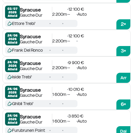
12 100 €
03/07

Syracuse
2026
2 200m
-
Auto
Gauche
Dur
Attelé
Ettore Trebi'
2
e
12 100 €
24/06

Syracuse
2026
2 200m
-
Gauche
Dur
Attelé
Frank Del Ronco
3
e
9 900 €
24/06

Syracuse
2026
2 200m
-
Auto
Gauche
Dur
Attelé
Iside Trebi'
Arr
10 010 €
24/06

Syracuse
2026
1 600m
-
Auto
Gauche
Dur
Attelé
Ghibli Trebi'
6
e
3 850 €
24/06

Syracuse
2026
1 600m
-
Auto
Gauche
Dur
Attelé
Furubrunen Point
Dai