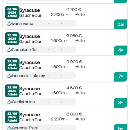
7 700 €
24/06

Syracuse
2026
2 200m
-
Auto
Gauche
Dur
Attelé
Ivana Vamp
Dai
3 080 €
12/06

Syracuse
2026
1 600m
-
Auto
Gauche
Dur
Attelé
Campione Ral
4
e
9 900 €
12/06

Syracuse
2026
1 600m
-
Auto
Gauche
Dur
Attelé
Indonesia Laksmy
7
e
4 620 €
12/06

Syracuse
2026
1 600m
-
Auto
Gauche
Dur
Attelé
Gladiator Ian
3
e
8 800 €
12/06

Syracuse
2026
2 200m
-
Auto
Gauche
Dur
Attelé
Geremia Trebi'
5
e