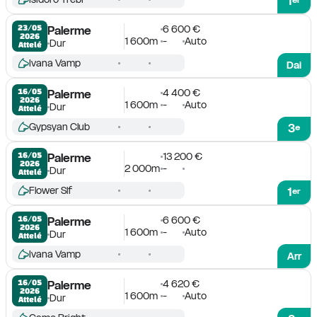
1
6 600 €
23/05

Palerme
2026
1 600m
-
Auto
Dur
Attelé
Ivana Vamp
Dai
4 400 €
16/05

Palerme
2026
1 600m
-
Auto
Dur
Attelé
Gypsyan Club
3
e
13 200 €
16/05

Palerme
2026
2 000m
-
Dur
Attelé
Flower Slf
1
er
6 600 €
16/05

Palerme
2026
1 600m
-
Auto
Dur
Attelé
Ivana Vamp
Arr
4 620 €
16/05

Palerme
2026
1 600m
-
Auto
Dur
Attelé