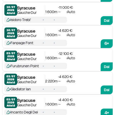
11 000 €
10/07

Syracuse
2026
1 600m
-
Auto
Gauche
Dur
Attelé
Isidoro Trebi'
Dai
4 620 €
10/07

Syracuse
2026
1 600m
-
Auto
Gauche
Dur
Attelé
Fanpage Font
6
e
12 100 €
03/07

Syracuse
2026
1 600m
-
Auto
Gauche
Dur
Attelé
Furubrunen Point
Dai
4 620 €
03/07

Syracuse
2026
2 220m
-
Auto
Gauche
Dur
Attelé
Gladiator Ian
Dai
4 400 €
03/07

Syracuse
2026
1 600m
-
Auto
Gauche
Dur
Attelé
Incanto Degli Dei
4
e