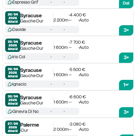
Espresso Grif
Dai
4 400 €
30/04

Syracuse
2026
2 200m
-
Auto
Gauche
Dur
Attelé
Davide
3
e
7 700 €
30/04

Syracuse
2026
1 600m
-
Auto
Gauche
Dur
Attelé
Iris Col
3
e
5 500 €
30/04

Syracuse
2026
1 600m
-
Auto
Gauche
Dur
Attelé
Ignacio
1
er
6 600 €
30/04

Syracuse
2026
1 600m
-
Auto
Gauche
Dur
Attelé
Ginevra Di No
3
e
3 080 €
27/04

Palerme
2026
2 000m
-
Auto
Dur
Attelé