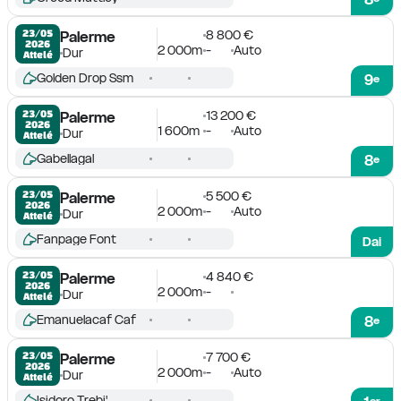
8 800 €
23/05

Palerme
2026
2 000m
-
Auto
Dur
Attelé
Golden Drop Ssm
9
e
13 200 €
23/05

Palerme
2026
1 600m
-
Auto
Dur
Attelé
Gabellagal
8
e
5 500 €
23/05

Palerme
2026
2 000m
-
Auto
Dur
Attelé
Fanpage Font
Dai
4 840 €
23/05

Palerme
2026
2 000m
-
Dur
Attelé
Emanuelacaf Caf
8
e
7 700 €
23/05

Palerme
2026
2 000m
-
Auto
Dur
Attelé
Isidoro Trebi'
er