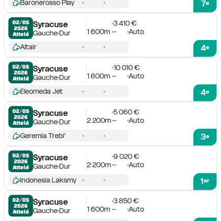
Baronerosso Play
7
e
3 410 €
02/05

Syracuse
2026
1 600m
-
Auto
Gauche
Dur
Attelé
Altair
4
e
10 010 €
02/05

Syracuse
2026
1 600m
-
Auto
Gauche
Dur
Attelé
Eleomeda Jet
4
e
5 060 €
02/05

Syracuse
2026
2 200m
-
Auto
Gauche
Dur
Attelé
Geremia Trebi'
3
e
9 020 €
02/05

Syracuse
2026
2 200m
-
Auto
Gauche
Dur
Attelé
Indonesia Laksmy
1
er
3 850 €
02/05

Syracuse
2026
1 600m
-
Auto
Gauche
Dur
Attelé