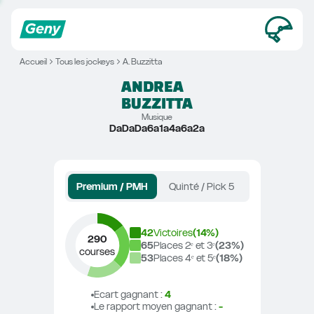
Accueil
Tous les jockeys
A. Buzzitta
ANDREA
BUZZITTA
Musique
DaDaDa6a1a4a6a2a
Premium / PMH
Quinté / Pick 5
42
Victoires
(
14
%)
290
65
Places 2ᵉ et 3ᵉ
(
23
%)
courses
53
Places 4ᵉ et 5ᵉ
(
18
%)
Ecart gagnant
 : 
4
Le rapport moyen gagnant
 : 
-