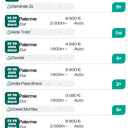
Generale Zs
6
e
9 900 €
30/05

Palerme
2026
2 000m
-
Auto
Dur
Attelé
Iside Trebi'
Dai
4 840 €
30/05

Palerme
2026
1 600m
-
Auto
Dur
Attelé
Davide
5
e
8 800 €
30/05

Palerme
2026
1 600m
-
Auto
Dur
Attelé
India Papa Bravo
2
e
3 080 €
30/05

Palerme
2026
1 600m
-
Auto
Dur
Attelé
Creed Muttley
8
e
8 800 €
23/05

Palerme
2026
2 000m
-
Auto
Dur
Attelé