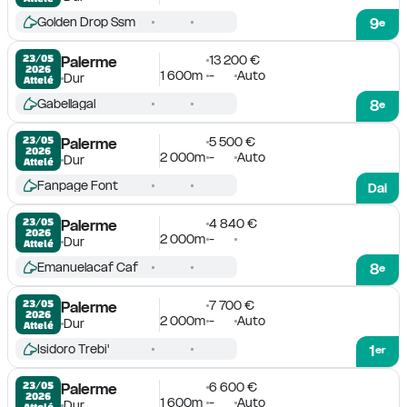
Golden Drop Ssm
9
e
13 200 €
23/05

Palerme
2026
1 600m
-
Auto
Dur
Attelé
Gabellagal
8
e
5 500 €
23/05

Palerme
2026
2 000m
-
Auto
Dur
Attelé
Fanpage Font
Dai
4 840 €
23/05

Palerme
2026
2 000m
-
Dur
Attelé
Emanuelacaf Caf
8
e
7 700 €
23/05

Palerme
2026
2 000m
-
Auto
Dur
Attelé
Isidoro Trebi'
1
er
6 600 €
23/05

Palerme
2026
1 600m
-
Auto
Dur
Attelé