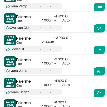
Ivana Vamp
Dai
4 400 €
16/05

Palerme
2026
1 600m
-
Auto
Dur
Attelé
Gypsyan Club
3
e
13 200 €
16/05

Palerme
2026
2 000m
-
Dur
Attelé
Flower Slf
1
er
6 600 €
16/05

Palerme
2026
1 600m
-
Auto
Dur
Attelé
Ivana Vamp
Arr
4 620 €
16/05

Palerme
2026
1 600m
-
Auto
Dur
Attelé
Game Bright
2
e
9 020 €
10/05

Palerme
2026
1 600m
-
Auto
Dur