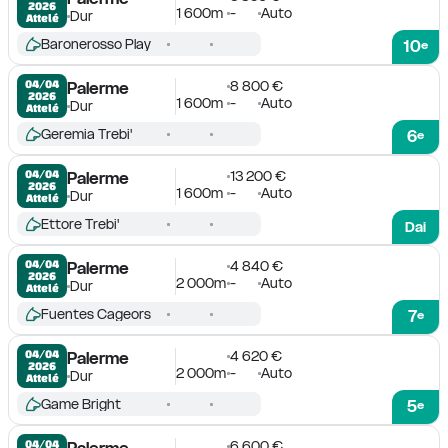
2026
1 600m
-
Auto
Dur
Attelé
Baronerosso Play
10
e
8 800 €
04/04

Palerme
2026
1 600m
-
Auto
Dur
Attelé
Geremia Trebi'
6
e
13 200 €
04/04

Palerme
2026
1 600m
-
Auto
Dur
Attelé
Ettore Trebi'
Dai
4 840 €
04/04

Palerme
2026
2 000m
-
Auto
Dur
Attelé
Fuentes Cageors
7
e
4 620 €
04/04

Palerme
2026
2 000m
-
Auto
Dur
Attelé
Game Bright
5
e
6 600 €
04/04

Palerme