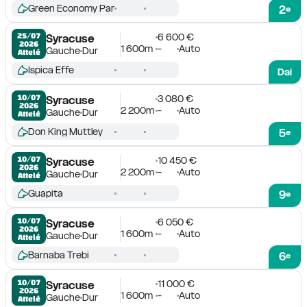
Green Economy Par
2
e
6 600 €
25/07

Syracuse
2026
1 600m
-
Auto
Gauche
Dur
Attelé
Ispica Effe
Dai
3 080 €
10/07

Syracuse
2026
2 200m
-
Auto
Gauche
Dur
Attelé
Don King Muttley
5
e
10 450 €
10/07

Syracuse
2026
2 200m
-
Auto
Gauche
Dur
Attelé
Guapita
9
e
6 050 €
10/07

Syracuse
2026
1 600m
-
Auto
Gauche
Dur
Attelé
Barnaba Trebi
6
e
11 000 €
10/07

Syracuse
2026
1 600m
-
Auto
Gauche
Dur
Attelé