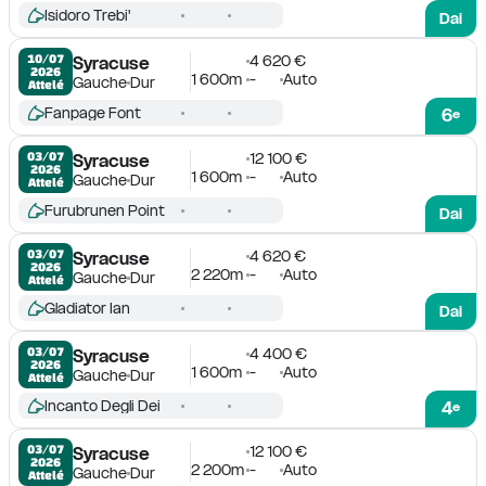
Isidoro Trebi'
Dai
4 620 €
10/07

Syracuse
2026
1 600m
-
Auto
Gauche
Dur
Attelé
Fanpage Font
6
e
12 100 €
03/07

Syracuse
2026
1 600m
-
Auto
Gauche
Dur
Attelé
Furubrunen Point
Dai
4 620 €
03/07

Syracuse
2026
2 220m
-
Auto
Gauche
Dur
Attelé
Gladiator Ian
Dai
4 400 €
03/07

Syracuse
2026
1 600m
-
Auto
Gauche
Dur
Attelé
Incanto Degli Dei
4
e
12 100 €
03/07

Syracuse
2026
2 200m
-
Auto
Gauche
Dur
Attelé