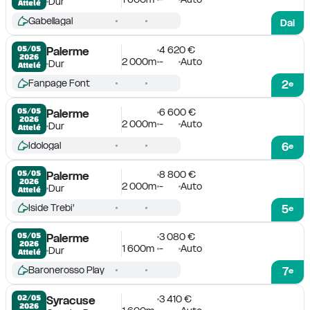
Dur
Attelé
Gabellagal
Dai
4 620 €
05/05

Palerme
2026
2 000m
-
Auto
Dur
Attelé
Fanpage Font
2
e
6 600 €
05/05

Palerme
2026
2 000m
-
Auto
Dur
Attelé
Idologal
6
e
8 800 €
05/05

Palerme
2026
2 000m
-
Auto
Dur
Attelé
Iside Trebi'
5
e
3 080 €
05/05

Palerme
2026
1 600m
-
Auto
Dur
Attelé
Baronerosso Play
7
e
3 410 €
02/05

Syracuse
2026