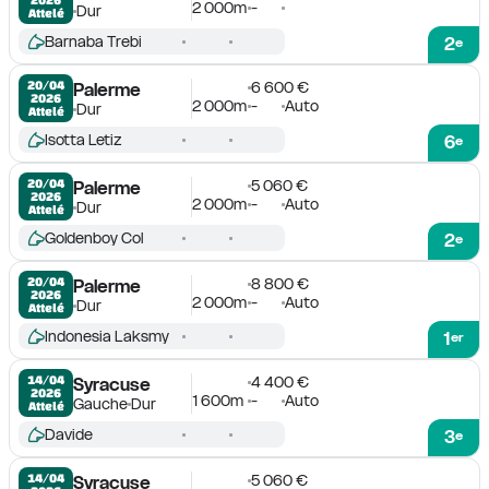
2 000m
-
Dur
Attelé
Barnaba Trebi
2
e
6 600 €
20/04

Palerme
2026
2 000m
-
Auto
Dur
Attelé
Isotta Letiz
6
e
5 060 €
20/04

Palerme
2026
2 000m
-
Auto
Dur
Attelé
Goldenboy Col
2
e
8 800 €
20/04

Palerme
2026
2 000m
-
Auto
Dur
Attelé
Indonesia Laksmy
1
er
4 400 €
14/04

Syracuse
2026
1 600m
-
Auto
Gauche
Dur
Attelé
Davide
3
e
5 060 €
14/04

Syracuse