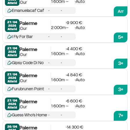
1 600m
-
Auto
Dur
Attelé
Emanuelacaf Caf
Arr
9 900 €
27/04

Palerme
2026
2 000m
-
Auto
Dur
Attelé
I Fly For Bar
5
e
4 400 €
27/04

Palerme
2026
1 600m
-
Auto
Dur
Attelé
Gipsy Code Di No
3
e
4 840 €
27/04

Palerme
2026
1 600m
-
Auto
Dur
Attelé
Furubrunen Point
3
e
6 600 €
27/04

Palerme
2026
1 600m
-
Auto
Dur
Attelé
Guess Who's Home
7
e
14 300 €
20/04

Palerme
2026