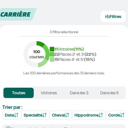
CARRIÈRE
Filtres
0 filtre sélectionné
11
Victoires
(
11
%)
100
22
Places 2ᵉ et 3ᵉ
(
22
%)
courses
15
Places 4ᵉ et 5ᵉ
(
15
%)
Les 100 dernières performances des 12 derniers mois.
Toutes
Victoires
Dans les 3
Dans les 5
Trier par :
Date
Spécialité
Cheval
Hippodrome
Corde