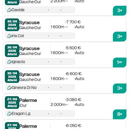
2 200m
-
Auto
Gauche
Dur
Attelé
Davide
3
e
7 700 €
30/04

Syracuse
2026
1 600m
-
Auto
Gauche
Dur
Attelé
Iris Col
3
e
5 500 €
30/04

Syracuse
2026
1 600m
-
Auto
Gauche
Dur
Attelé
Ignacio
1
er
6 600 €
30/04

Syracuse
2026
1 600m
-
Auto
Gauche
Dur
Attelé
Ginevra Di No
3
e
3 080 €
27/04

Palerme
2026
2 000m
-
Auto
Dur
Attelé
Eragon Lg
8
e
6 050 €
27/04

Palerme
2026