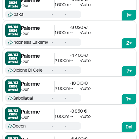
2026
1 600m
-
Auto
Dur
Attelé
Ibaka
1
er
9 020 €
04/04

Palerme
2026
1 600m
-
Auto
Dur
Attelé
Indonesia Laksmy
2
e
4 400 €
28/03

Palerme
2026
2 000m
-
Auto
Dur
Attelé
Ciclone Di Celle
7
e
10 010 €
28/03

Palerme
2026
2 000m
-
Auto
Dur
Attelé
Gabellagal
1
er
3 850 €
28/03

Palerme
2026
1 600m
-
Auto
Dur
Attelé
Decon
Dai
6 600 €
28/03
