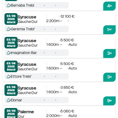
Barnaba Trebi
4
e
12 100 €
03/06

Syracuse
2026
2 200m
-
Gauche
Dur
Attelé
Geremia Trebi'
1
er
5 500 €
03/06

Syracuse
2026
1 600m
-
Auto
Gauche
Dur
Attelé
Imagination Bar
3
e
5 500 €
03/06

Syracuse
2026
1 600m
-
Auto
Gauche
Dur
Attelé
Ettore Trebi'
3
e
3 850 €
03/06

Syracuse
2026
1 600m
-
Auto
Gauche
Dur
Attelé
Elomar
9
e
5 060 €
30/05

Palerme
2026
2 000m
-
Auto
Dur
Attelé