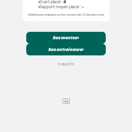
Ecart placé
 : 
4
Rapport moyen placé
 : 
-
Statistiques réalisées sur les courses des 12 derniers mois.
Ses montes
Ses entraîneurs