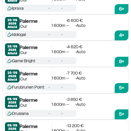
Attelé
Ipraxa
6
e
6 600 €
10/05

Palerme
2026
1 600m
-
Auto
Dur
Attelé
Idologal
4
e
4 620 €
10/05

Palerme
2026
1 600m
-
Auto
Dur
Attelé
Game Bright
8
e
7 700 €
10/05

Palerme
2026
1 600m
-
Auto
Dur
Attelé
Furubrunen Point
5
e
3 850 €
05/05

Palerme
2026
1 600m
-
Auto
Dur
Attelé
Drusiana
5
e
13 200 €
05/05

Palerme
2026
1 600m
-
Auto