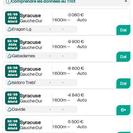
Comprendre les données au Trot
3 080 €
02/08

Syracuse
2026
1 600m
-
Auto
Gauche
Dur
Attelé
Eragon Lg
Dai
9 900 €
02/08

Syracuse
2026
1 600m
-
Auto
Gauche
Dur
Attelé
Gabadames
Dai
8 800 €
02/08

Syracuse
2026
1 600m
-
Auto
Gauche
Dur
Attelé
Isidoro Trebi'
Dai
4 840 €
02/08

Syracuse
2026
1 600m
-
Auto
Gauche
Dur
Attelé
Davide
6
e
5 500 €
02/08

Syracuse
2026
1 600m
-
Auto
Gauche
Dur
Attelé