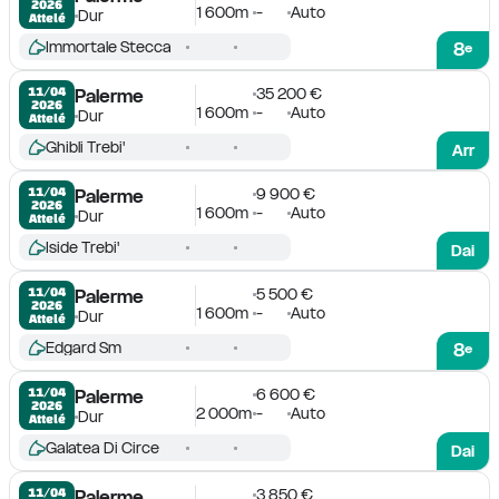
2026
1 600m
-
Auto
Dur
Attelé
Immortale Stecca
8
e
35 200 €
11/04

Palerme
2026
1 600m
-
Auto
Dur
Attelé
Ghibli Trebi'
Arr
9 900 €
11/04

Palerme
2026
1 600m
-
Auto
Dur
Attelé
Iside Trebi'
Dai
5 500 €
11/04

Palerme
2026
1 600m
-
Auto
Dur
Attelé
Edgard Sm
8
e
6 600 €
11/04

Palerme
2026
2 000m
-
Auto
Dur
Attelé
Galatea Di Circe
Dai
3 850 €
11/04

Palerme