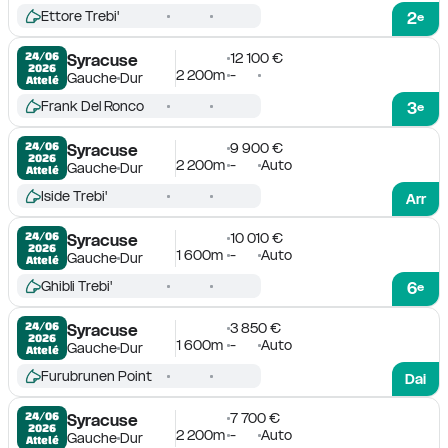
Ettore Trebi'
2
e
12 100 €
24/06

Syracuse
2026
2 200m
-
Gauche
Dur
Attelé
Frank Del Ronco
3
e
9 900 €
24/06

Syracuse
2026
2 200m
-
Auto
Gauche
Dur
Attelé
Iside Trebi'
Arr
10 010 €
24/06

Syracuse
2026
1 600m
-
Auto
Gauche
Dur
Attelé
Ghibli Trebi'
6
e
3 850 €
24/06

Syracuse
2026
1 600m
-
Auto
Gauche
Dur
Attelé
Furubrunen Point
Dai
7 700 €
24/06

Syracuse
2026
2 200m
-
Auto
Gauche
Dur
Attelé