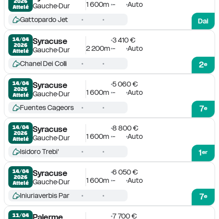
2026
1 600m
-
Auto
Gauche
Dur
Attelé
Gattopardo Jet
Dai
3 410 €
14/04

Syracuse
2026
2 200m
-
Auto
Gauche
Dur
Attelé
Chanel Dei Colli
2
e
5 060 €
14/04

Syracuse
2026
1 600m
-
Auto
Gauche
Dur
Attelé
Fuentes Cageors
7
e
8 800 €
14/04

Syracuse
2026
1 600m
-
Auto
Gauche
Dur
Attelé
Isidoro Trebi'
1
er
6 050 €
14/04

Syracuse
2026
1 600m
-
Auto
Gauche
Dur
Attelé
Iniuriaverbis Par
7
e
7 700 €
11/04

Palerme