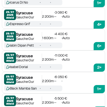
Icarus Di No
1
er
3 080 €
25/07

Syracuse
2026
2 200m
-
Auto
Gauche
Dur
Attelé
Espresso Grif
4
e
4 400 €
25/07

Syracuse
2026
1 600m
-
Auto
Gauche
Dur
Attelé
Iabin Dipan Pett
6
e
11 000 €
25/07

Syracuse
2026
2 200m
-
Auto
Gauche
Dur
Attelé
Isabel Dorial
2
e
6 050 €
25/07

Syracuse
2026
2 200m
-
Gauche
Dur
Attelé
Black Mamba San
1
er
5 500 €
25/07

Syracuse
2026
2 200m
-
Auto
Gauche
Dur
Attelé