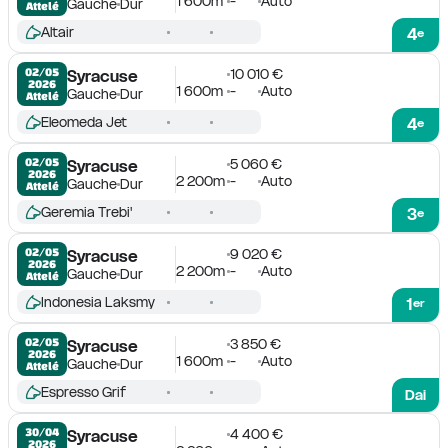
1 600m
-
Auto
Gauche
Dur
Attelé
Altair
4
e
10 010 €
02/05

Syracuse
2026
1 600m
-
Auto
Gauche
Dur
Attelé
Eleomeda Jet
4
e
5 060 €
02/05

Syracuse
2026
2 200m
-
Auto
Gauche
Dur
Attelé
Geremia Trebi'
3
e
9 020 €
02/05

Syracuse
2026
2 200m
-
Auto
Gauche
Dur
Attelé
Indonesia Laksmy
1
er
3 850 €
02/05

Syracuse
2026
1 600m
-
Auto
Gauche
Dur
Attelé
Espresso Grif
Dai
4 400 €
30/04

Syracuse
2026