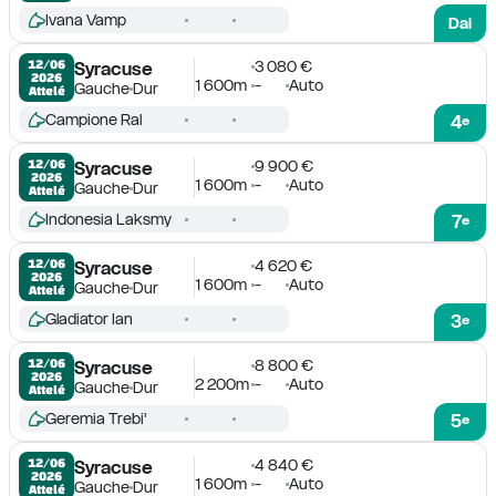
Ivana Vamp
Dai
3 080 €
12/06

Syracuse
2026
1 600m
-
Auto
Gauche
Dur
Attelé
Campione Ral
4
e
9 900 €
12/06

Syracuse
2026
1 600m
-
Auto
Gauche
Dur
Attelé
Indonesia Laksmy
7
e
4 620 €
12/06

Syracuse
2026
1 600m
-
Auto
Gauche
Dur
Attelé
Gladiator Ian
3
e
8 800 €
12/06

Syracuse
2026
2 200m
-
Auto
Gauche
Dur
Attelé
Geremia Trebi'
5
e
4 840 €
12/06

Syracuse
2026
1 600m
-
Auto
Gauche
Dur
Attelé