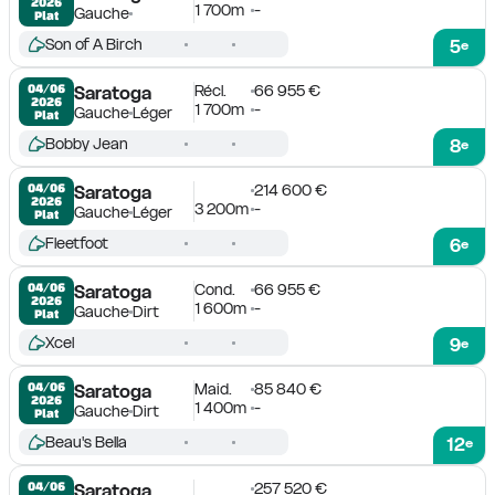
2026
1 700m
-
Gauche
Plat
Son of A Birch
5
e
Récl.
66 955 €
04/06

Saratoga
2026
1 700m
-
Gauche
Léger
Plat
Bobby Jean
8
e
214 600 €
04/06

Saratoga
2026
3 200m
-
Gauche
Léger
Plat
Fleetfoot
6
e
Cond.
66 955 €
04/06

Saratoga
2026
1 600m
-
Gauche
Dirt
Plat
Xcel
9
e
Maid.
85 840 €
04/06

Saratoga
2026
1 400m
-
Gauche
Dirt
Plat
Beau's Bella
12
e
257 520 €
04/06

Saratoga