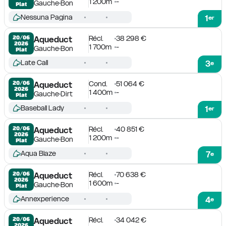
1 200m
-
Gauche
Bon
Plat
Nessuna Pagina
1
er
Récl.
38 298 €
20/06

Aqueduct
2026
1 700m
-
Gauche
Bon
Plat
Late Call
3
e
Cond.
51 064 €
20/06

Aqueduct
2026
1 400m
-
Gauche
Dirt
Plat
Baseball Lady
1
er
Récl.
40 851 €
20/06

Aqueduct
2026
1 200m
-
Gauche
Bon
Plat
Aqua Blaze
7
e
Récl.
70 638 €
20/06

Aqueduct
2026
1 600m
-
Gauche
Bon
Plat
Annexperience
4
e
Récl.
34 042 €
20/06

Aqueduct
2026