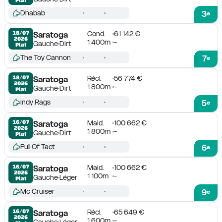
Dhabab
3
e
Cond.
61 142 €
18/07

Saratoga
2026
1 400m
-
Gauche
Dirt
Plat
The Toy Cannon
7
e
Récl.
56 774 €
18/07

Saratoga
2026
1 800m
-
Gauche
Dirt
Plat
Indy Rags
5
e
Maid.
100 662 €
16/07

Saratoga
2026
1 800m
-
Gauche
Dirt
Plat
Full Of Tact
6
e
Maid.
100 662 €
16/07

Saratoga
2026
1 100m
-
Gauche
Léger
Plat
Mc Cruiser
9
e
Récl.
65 649 €
16/07

Saratoga
2026
1 600m
-
Gauche
Léger