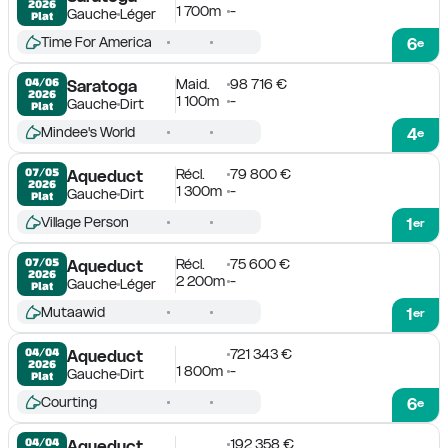
2026
1 700m
-
Gauche
Léger
Plat
Time For America
6
e
Maid.
98 716 €
04/06

Saratoga
2026
1 100m
-
Gauche
Dirt
Plat
Mindee's World
4
e
Récl.
79 800 €
07/05

Aqueduct
2026
1 300m
-
Gauche
Dirt
Plat
Village Person
1
er
Récl.
75 600 €
07/05

Aqueduct
2026
2 200m
-
Gauche
Léger
Plat
Mutaawid
1
er
721 343 €
04/04

Aqueduct
2026
1 800m
-
Gauche
Dirt
Plat
Courting
6
e
192 358 €
04/04

Aqueduct