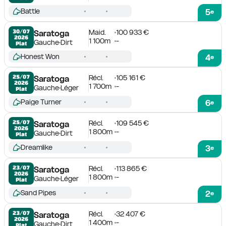
Battle
5
e
Maid.
100 933 €
30/07

Saratoga
2026
1 100m
-
Gauche
Dirt
Plat
Honest Won
4
e
Récl.
105 161 €
25/07

Saratoga
2026
1 700m
-
Gauche
Léger
Plat
Paige Turner
6
e
Récl.
109 545 €
25/07

Saratoga
2026
1 800m
-
Gauche
Dirt
Plat
Dreamlike
3
e
Récl.
113 865 €
23/07

Saratoga
2026
1 800m
-
Gauche
Léger
Plat
Sand Pipes
2
e
Récl.
32 407 €
23/07

Saratoga
2026
1 400m
-
Gauche
Dirt
Plat