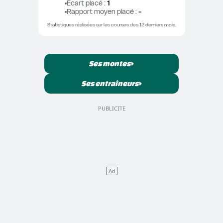
Ecart placé
 : 
1
Rapport moyen placé
 : 
-
Statistiques réalisées sur les courses des 12 derniers mois.
Ses montes
Ses entraîneurs