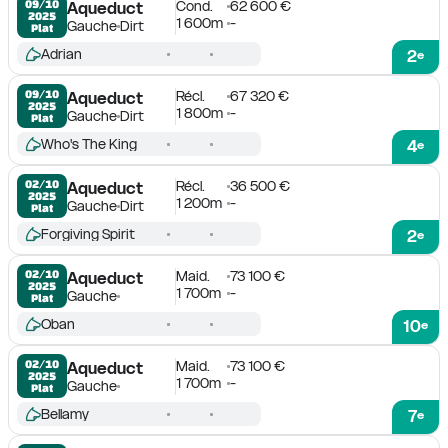
Cond.
62 600 €
09/10

Aqueduct
2025
1 600m
-
Gauche
Dirt
Plat
Adrian
2
e
Récl.
67 320 €
09/10

Aqueduct
2025
1 800m
-
Gauche
Dirt
Plat
Who's The King
4
e
Récl.
36 500 €
02/10

Aqueduct
2025
1 200m
-
Gauche
Dirt
Plat
Forgiving Spirit
2
e
Maid.
73 100 €
02/10

Aqueduct
2025
1 700m
-
Gauche
Plat
Oban
10
e
Maid.
73 100 €
02/10

Aqueduct
2025
1 700m
-
Gauche
Plat
Bellamy
7
e