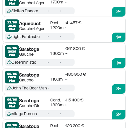
1 700m
-
Gauche
Léger
Plat
Sicilian Dancer
2
e
Récl.
41 457 €
13/06

Aqueduct
2026
1 200m
-
Gauche
Léger
Plat
Light Fantastic
1
er
961 800 €
06/06

Saratoga
2026
1 900m
-
Gauche
Plat
Deterministic
1
er
480 900 €
06/06

Saratoga
2026
1 100m
-
Gauche
Plat
John The Beer Man
3
e
Cond.
115 400 €
06/06

Saratoga
2026
1 300m
-
Gauche
Dirt
Plat
Village Person
2
e
Récl.
120 200 €
06/06

Saratoga