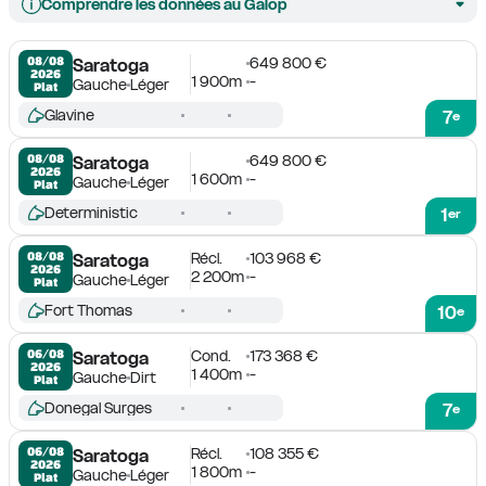
Comprendre les données au Galop
649 800 €
08/08

Saratoga
2026
1 900m
-
Gauche
Léger
Plat
Glavine
7
e
649 800 €
08/08

Saratoga
2026
1 600m
-
Gauche
Léger
Plat
Deterministic
1
er
Récl.
103 968 €
08/08

Saratoga
2026
2 200m
-
Gauche
Léger
Plat
Fort Thomas
10
e
Cond.
173 368 €
06/08

Saratoga
2026
1 400m
-
Gauche
Dirt
Plat
Donegal Surges
7
e
Récl.
108 355 €
06/08

Saratoga
2026
1 800m
-
Gauche
Léger
Plat