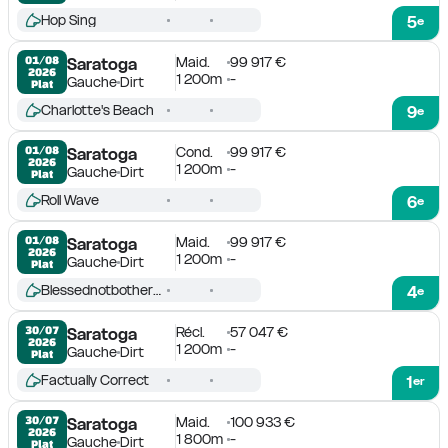
Hop Sing
5
e
Maid.
99 917 €
01/08

Saratoga
2026
1 200m
-
Gauche
Dirt
Plat
Charlotte's Beach
9
e
Cond.
99 917 €
01/08

Saratoga
2026
1 200m
-
Gauche
Dirt
Plat
Roll Wave
6
e
Maid.
99 917 €
01/08

Saratoga
2026
1 200m
-
Gauche
Dirt
Plat
Blessednotbothered
4
e
Récl.
57 047 €
30/07

Saratoga
2026
1 200m
-
Gauche
Dirt
Plat
Factually Correct
1
er
Maid.
100 933 €
30/07

Saratoga
2026
1 800m
-
Gauche
Dirt
Plat