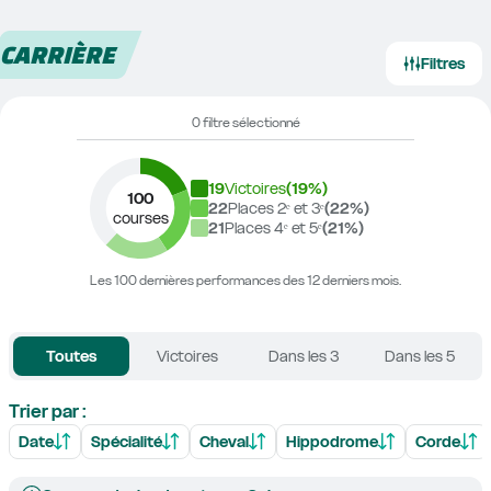
CARRIÈRE
Filtres
0 filtre sélectionné
19
Victoires
(
19
%)
100
22
Places 2ᵉ et 3ᵉ
(
22
%)
courses
21
Places 4ᵉ et 5ᵉ
(
21
%)
Les 100 dernières performances des 12 derniers mois.
Toutes
Victoires
Dans les 3
Dans les 5
Trier par :
Date
Spécialité
Cheval
Hippodrome
Corde