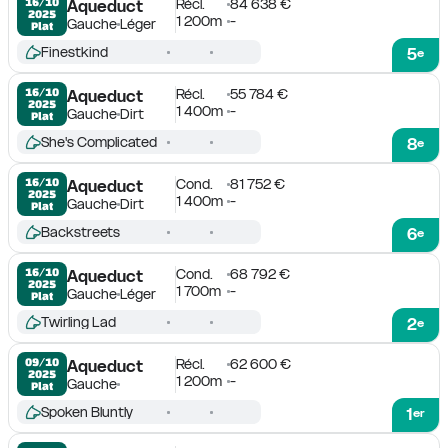
Récl.
84 638 €
16/10

Aqueduct
2025
1 200m
-
Gauche
Léger
Plat
Finestkind
5
e
Récl.
55 784 €
16/10

Aqueduct
2025
1 400m
-
Gauche
Dirt
Plat
She's Complicated
8
e
Cond.
81 752 €
16/10

Aqueduct
2025
1 400m
-
Gauche
Dirt
Plat
Backstreets
6
e
Cond.
68 792 €
16/10

Aqueduct
2025
1 700m
-
Gauche
Léger
Plat
Twirling Lad
2
e
Récl.
62 600 €
09/10

Aqueduct
2025
1 200m
-
Gauche
Plat
Spoken Bluntly
1
er