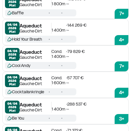
2026
1 800m
-
Gauche
Dirt
Plat
Baffle
7
e
144 269 €
04/04

Aqueduct
2026
1 400m
-
Gauche
Dirt
Plat
Hold Your Breath
4
e
Cond.
79 829 €
04/04

Aqueduct
2026
1 400m
-
Gauche
Dirt
Plat
Cool Andy
7
e
Cond.
57 707 €
04/04

Aqueduct
2026
1 600m
-
Gauche
Dirt
Plat
Cocktailsnkringle
4
e
288 537 €
04/04

Aqueduct
2026
1 400m
-
Gauche
Dirt
Plat
Be You
3
e
Cond.
71 372 €
04/04

Aqueduct