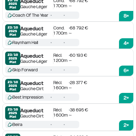
Cond.
68 792 €
Aqueduct
2025
1 700m
-
Gauche
Léger
Plat
Coach Of The Year
8
e
Cond.
68 792 €
23/10

Aqueduct
2025
1 700m
-
Gauche
Léger
Plat
Raynham Hall
4
e
Récl.
60 193 €
23/10

Aqueduct
2025
1 200m
-
Gauche
Léger
Plat
Skip Forward
6
e
Récl.
28 377 €
23/10

Aqueduct
2025
1 600m
-
Gauche
Dirt
Plat
Best Impression
2
e
Récl.
38 695 €
23/10

Aqueduct
2025
1 600m
-
Gauche
Dirt
Plat
Beira
2
e