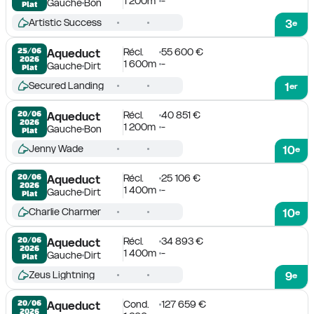
1 200m
-
Gauche
Bon
Plat
Artistic Success
3
e
Récl.
55 600 €
25/06

Aqueduct
2026
1 600m
-
Gauche
Dirt
Plat
Secured Landing
1
er
Récl.
40 851 €
20/06

Aqueduct
2026
1 200m
-
Gauche
Bon
Plat
Jenny Wade
10
e
Récl.
25 106 €
20/06

Aqueduct
2026
1 400m
-
Gauche
Dirt
Plat
Charlie Charmer
10
e
Récl.
34 893 €
20/06

Aqueduct
2026
1 400m
-
Gauche
Dirt
Plat
Zeus Lightning
9
e
Cond.
127 659 €
20/06

Aqueduct
2026