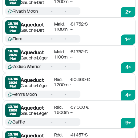
1 200m
-
Gauche
Dirt
Plat
Riyadh Moon
2
e
Maid.
81 752 €
18/06

Aqueduct
2026
1 100m
-
Gauche
Dirt
Plat
Tiara
1
er
Maid.
81 752 €
18/06

Aqueduct
2026
1 100m
-
Gauche
Léger
Plat
Zodiac Warrior
4
e
Récl.
60 460 €
13/06

Aqueduct
2026
1 200m
-
Gauche
Léger
Plat
Remi's Moon
4
e
Récl.
57 000 €
13/06

Aqueduct
2026
1 600m
-
Gauche
Léger
Plat
Baffle
9
e
Récl.
41 457 €
13/06

Aqueduct
2026