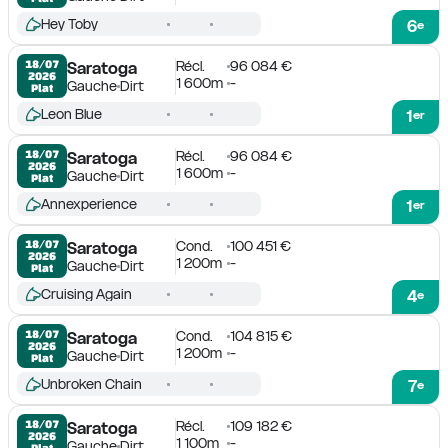
Hey Toby
6
e
Récl.
96 084 €
18/07

Saratoga
2026
1 600m
-
Gauche
Dirt
Plat
Leon Blue
1
er
Récl.
96 084 €
18/07

Saratoga
2026
1 600m
-
Gauche
Dirt
Plat
Annexperience
1
er
Cond.
100 451 €
18/07

Saratoga
2026
1 200m
-
Gauche
Dirt
Plat
Cruising Again
4
e
Cond.
104 815 €
18/07

Saratoga
2026
1 200m
-
Gauche
Dirt
Plat
Unbroken Chain
7
e
Récl.
109 182 €
18/07

Saratoga
2026
1 100m
-
Gauche
Dirt
Plat