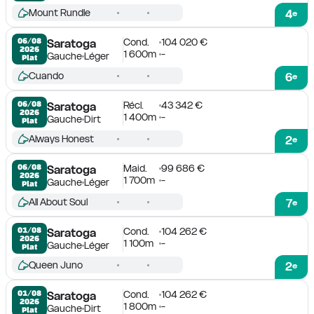
Mount Rundle
4
e
Cond.
104 020 €
06/08

Saratoga
2026
1 600m
-
Gauche
Léger
Plat
Cuando
6
e
Récl.
43 342 €
06/08

Saratoga
2026
1 400m
-
Gauche
Dirt
Plat
Always Honest
2
e
Maid.
99 686 €
06/08

Saratoga
2026
1 700m
-
Gauche
Léger
Plat
All About Soul
7
e
Cond.
104 262 €
01/08

Saratoga
2026
1 100m
-
Gauche
Léger
Plat
Queen Juno
2
e
Cond.
104 262 €
01/08

Saratoga
2026
1 800m
-
Gauche
Dirt
Plat