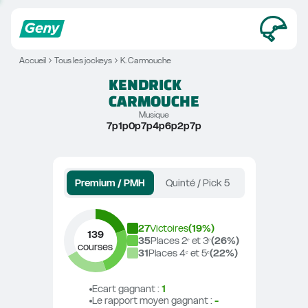
Accueil
Tous les jockeys
K. Carmouche
KENDRICK
CARMOUCHE
Musique
7p1p0p7p4p6p2p7p
Premium / PMH
Quinté / Pick 5
27
Victoires
(
19
%)
139
35
Places 2ᵉ et 3ᵉ
(
26
%)
courses
31
Places 4ᵉ et 5ᵉ
(
22
%)
Ecart gagnant
 : 
1
Le rapport moyen gagnant
 : 
-