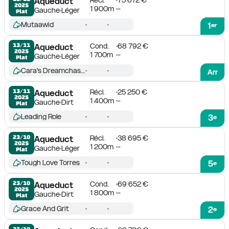
Aqueduct
2025
1 900m
-
Gauche
Léger
Plat
Mutaawid
1
er
Cond.
68 792 €
13/11

Aqueduct
2025
1 700m
-
Gauche
Léger
Plat
Cara's Dreamchaser
Arr
Récl.
25 250 €
13/11

Aqueduct
2025
1 400m
-
Gauche
Dirt
Plat
Leading Role
3
e
Récl.
38 695 €
23/10

Aqueduct
2025
1 200m
-
Gauche
Léger
Plat
Tough Love Torres
5
e
Cond.
69 652 €
23/10

Aqueduct
2025
1 800m
-
Gauche
Dirt
Plat
Grace And Grit
2
e
23/10
