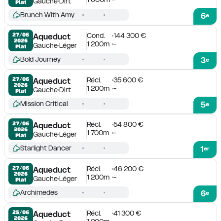
Gauche
Dirt
Plat
Brunch With Amy
6
e
Cond.
144 300 €
27/06

Aqueduct
2026
1 200m
-
Gauche
Léger
Plat
Bold Journey
3
e
Récl.
35 600 €
27/06

Aqueduct
2026
1 200m
-
Gauche
Dirt
Plat
Mission Critical
5
e
Récl.
54 800 €
27/06

Aqueduct
2026
1 700m
-
Gauche
Léger
Plat
Starlight Dancer
1
er
Récl.
46 200 €
27/06

Aqueduct
2026
1 200m
-
Gauche
Léger
Plat
Archimedes
6
e
Récl.
41 300 €
25/06

Aqueduct
2026