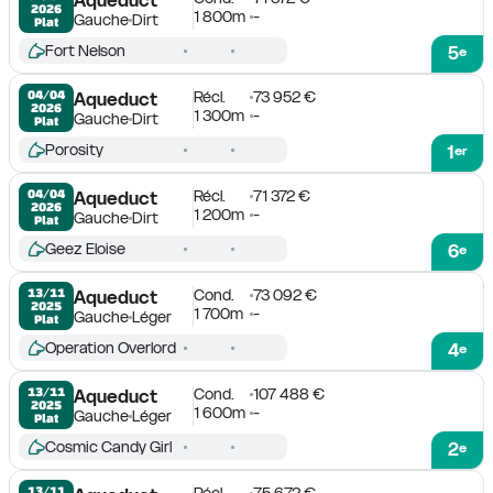
2026
1 800m
-
Gauche
Dirt
Plat
Fort Nelson
5
e
Récl.
73 952 €
04/04

Aqueduct
2026
1 300m
-
Gauche
Dirt
Plat
Porosity
1
er
Récl.
71 372 €
04/04

Aqueduct
2026
1 200m
-
Gauche
Dirt
Plat
Geez Eloise
6
e
Cond.
73 092 €
13/11

Aqueduct
2025
1 700m
-
Gauche
Léger
Plat
Operation Overlord
4
e
Cond.
107 488 €
13/11

Aqueduct
2025
1 600m
-
Gauche
Léger
Plat
Cosmic Candy Girl
2
e
Récl.
75 672 €
13/11
