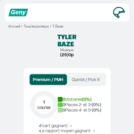
Accueil
Tous les jockeys
T. Baze
TYLER
BAZE
Musique
(25)0p
Premium / PMH
Quinté / Pick 5
0
Victoires
(
0
%)
1
0
Places 2ᵉ et 3ᵉ
(
0
%)
course
0
Places 4ᵉ et 5ᵉ
(
0
%)
Ecart gagnant
 : 
-
Le rapport moyen gagnant
 : 
-