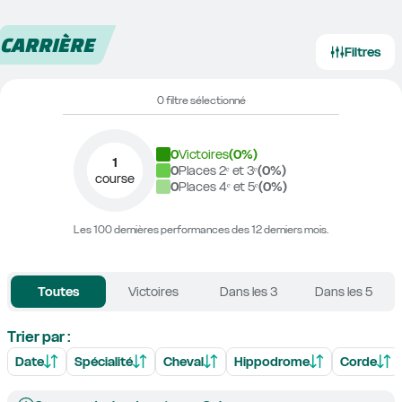
CARRIÈRE
Filtres
0 filtre sélectionné
0
Victoires
(
0
%)
1
0
Places 2ᵉ et 3ᵉ
(
0
%)
course
0
Places 4ᵉ et 5ᵉ
(
0
%)
Les 100 dernières performances des 12 derniers mois.
Toutes
Victoires
Dans les 3
Dans les 5
Trier par :
Date
Spécialité
Cheval
Hippodrome
Corde