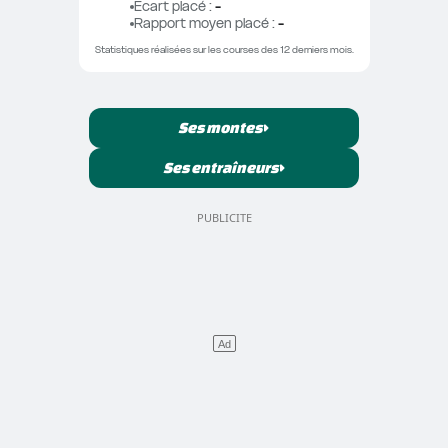
Ecart placé
 : 
-
Rapport moyen placé
 : 
-
Statistiques réalisées sur les courses des 12 derniers mois.
Ses montes
Ses entraîneurs