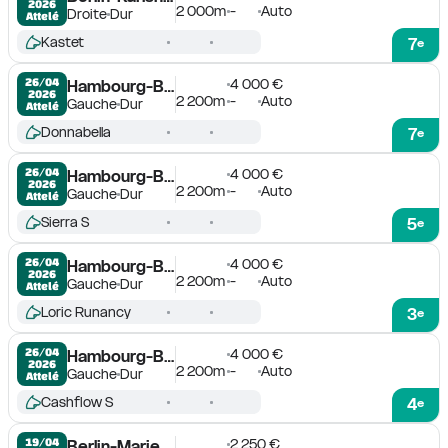
2026
2 000m
-
Auto
Droite
Dur
Attelé
Kastet
7
e
4 000 €
26/04

Hambourg-Bahrenfeld
2026
2 200m
-
Auto
Gauche
Dur
Attelé
Donnabella
7
e
4 000 €
26/04

Hambourg-Bahrenfeld
2026
2 200m
-
Auto
Gauche
Dur
Attelé
Sierra S
5
e
4 000 €
26/04

Hambourg-Bahrenfeld
2026
2 200m
-
Auto
Gauche
Dur
Attelé
Loric Runancy
3
e
4 000 €
26/04

Hambourg-Bahrenfeld
2026
2 200m
-
Auto
Gauche
Dur
Attelé
Cashflow S
4
e
2 250 €
19/04

Berlin-Mariendorf