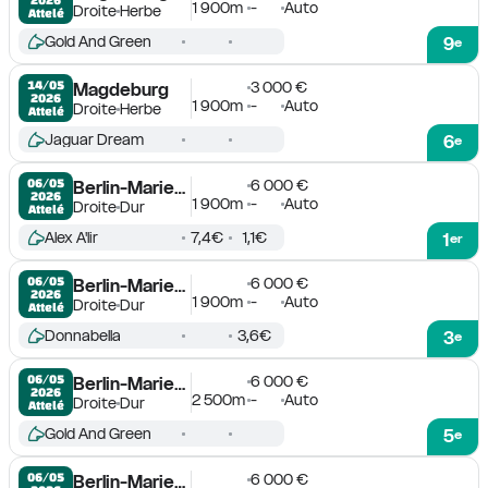
1 900m
-
Auto
Droite
Herbe
Attelé
Gold And Green
9
e
3 000 €
14/05

Magdeburg
2026
1 900m
-
Auto
Droite
Herbe
Attelé
Jaguar Dream
6
e
6 000 €
06/05

Berlin-Mariendorf
2026
1 900m
-
Auto
Droite
Dur
Attelé
Alex A'lir
7,4€
1,1€
1
er
6 000 €
06/05

Berlin-Mariendorf
2026
1 900m
-
Auto
Droite
Dur
Attelé
Donnabella
3,6€
3
e
6 000 €
06/05

Berlin-Mariendorf
2026
2 500m
-
Auto
Droite
Dur
Attelé
Gold And Green
5
e
6 000 €
06/05

Berlin-Mariendorf