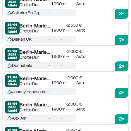
2026
1 900m
-
Auto
Droite
Dur
Attelé
Solitaire Bo Cg
3
e
2 500 €
19/04

Berlin-Mariendorf
2026
1 900m
-
Auto
Droite
Dur
Attelé
Diakan CR
7
e
2 000 €
19/04

Berlin-Mariendorf
2026
1 900m
-
Auto
Droite
Dur
Attelé
Donnabella
2
e
2 000 €
19/04

Berlin-Mariendorf
2026
1 900m
-
Auto
Droite
Dur
Attelé
Johnny Handsome
4
e
2 000 €
19/04

Berlin-Mariendorf
2026
1 900m
-
Auto
Droite
Dur
Attelé
Alex A'lir
2
e
1 500 €
19/04

Berlin-Mariendorf