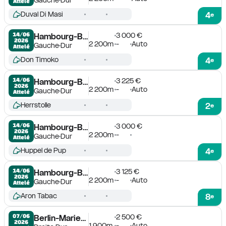
Attelé
Duval Di Masi
4
e
3 000 €
14/06

Hambourg-Bahrenfeld
2026
2 200m
-
Auto
Gauche
Dur
Attelé
Don Timoko
4
e
3 225 €
14/06

Hambourg-Bahrenfeld
2026
2 200m
-
Auto
Gauche
Dur
Attelé
Herrstolle
2
e
3 000 €
14/06

Hambourg-Bahrenfeld
2026
2 200m
-
Gauche
Dur
Attelé
Huppel de Pup
4
e
3 125 €
14/06

Hambourg-Bahrenfeld
2026
2 200m
-
Auto
Gauche
Dur
Attelé
Aron Tabac
8
e
2 500 €
07/06

Berlin-Mariendorf
2026
1 900m
-
Auto