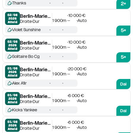
Thanks
2
e
10 000 €
02/08

Berlin-Mariendorf
2026
1 900m
-
Auto
Droite
Dur
Attelé
Violet Sunshine
5
e
10 000 €
02/08

Berlin-Mariendorf
2026
1 900m
-
Auto
Droite
Dur
Attelé
Solitaire Bo Cg
5
e
20 000 €
01/08

Berlin-Mariendorf
2026
1 900m
-
Auto
Droite
Dur
Attelé
Alex A'lir
Dai
6 000 €
01/08

Berlin-Mariendorf
2026
1 900m
-
Auto
Droite
Dur
Attelé
Kicks Yankee
Dai
6 000 €
01/08

Berlin-Mariendorf
2026
1 900m
-
Auto
Droite
Dur
Attelé