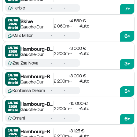
Herbie
7
e
4 550 €
24/06

Skive
2026
2 060m
-
Auto
Gauche
Dur
Attelé
Max Million
6
e
3 000 €
14/06

Hambourg-Bahrenfeld
2026
2 200m
-
Auto
Gauche
Dur
Attelé
Zsa Zsa Nova
3
e
3 000 €
14/06

Hambourg-Bahrenfeld
2026
2 200m
-
Auto
Gauche
Dur
Attelé
Kontessa Dream
5
e
15 000 €
14/06

Hambourg-Bahrenfeld
2026
2 200m
-
Auto
Gauche
Dur
Attelé
Omani
6
e
3 125 €
14/06

Hambourg-Bahrenfeld
2026
2 200m
-
Auto
Gauche
Dur