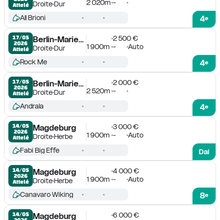
2 020m
-
Droite
Dur
Attelé
All Brioni
4
e
2 500 €
17/05

Berlin-Mariendorf
2026
1 900m
-
Auto
Droite
Dur
Attelé
Rock Me
4
e
2 000 €
17/05

Berlin-Mariendorf
2026
2 520m
-
Droite
Dur
Attelé
Andrala
4
e
3 000 €
14/05

Magdeburg
2026
1 900m
-
Auto
Droite
Herbe
Attelé
Fabi Big Effe
Dai
4 000 €
14/05

Magdeburg
2026
1 900m
-
Auto
Droite
Herbe
Attelé
Canavaro Wiking
8
e
6 000 €
14/05

Magdeburg
2026