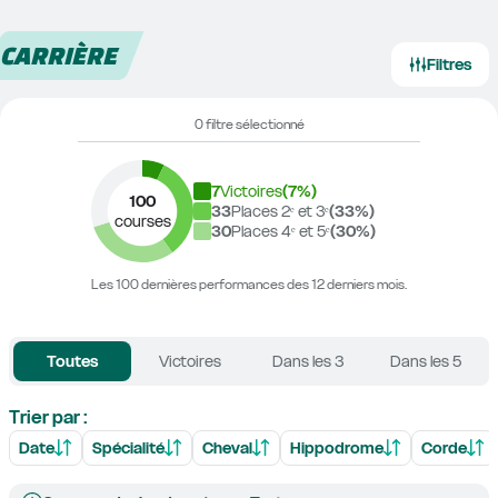
CARRIÈRE
Filtres
0 filtre sélectionné
7
Victoires
(
7
%)
100
33
Places 2ᵉ et 3ᵉ
(
33
%)
courses
30
Places 4ᵉ et 5ᵉ
(
30
%)
Les 100 dernières performances des 12 derniers mois.
Toutes
Victoires
Dans les 3
Dans les 5
Trier par :
Date
Spécialité
Cheval
Hippodrome
Corde