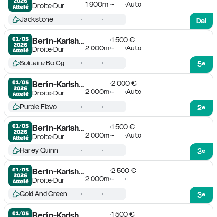
2026
1 900m
-
Auto
Droite
Dur
Attelé
Jackstone
Dai
1 500 €
01/05

Berlin-Karlshorst
2026
2 000m
-
Auto
Droite
Dur
Attelé
Solitaire Bo Cg
5
e
2 000 €
01/05

Berlin-Karlshorst
2026
2 000m
-
Auto
Droite
Dur
Attelé
Purple Flevo
2
e
1 500 €
01/05

Berlin-Karlshorst
2026
2 000m
-
Auto
Droite
Dur
Attelé
Harley Quinn
3
e
2 500 €
01/05

Berlin-Karlshorst
2026
2 000m
-
Droite
Dur
Attelé
Gold And Green
3
e
1 500 €
01/05

Berlin-Karlshorst