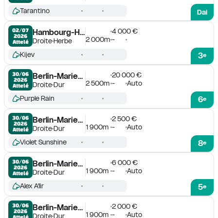
Tarantino
Dai
4 000 €
02/07

Hambourg-Horn
2026
2 000m
-
Droite
Herbe
Attelé
Kijev
3
e
20 000 €
30/06

Berlin-Mariendorf
2026
2 500m
-
Auto
Droite
Dur
Attelé
Purple Rain
6
e
2 500 €
30/06

Berlin-Mariendorf
2026
1 900m
-
Auto
Droite
Dur
Attelé
Violet Sunshine
8
e
6 000 €
30/06

Berlin-Mariendorf
2026
1 900m
-
Auto
Droite
Dur
Attelé
Alex A'lir
5
e
2 000 €
30/06

Berlin-Mariendorf
2026
1 900m
-
Auto
Droite
Dur
Attelé