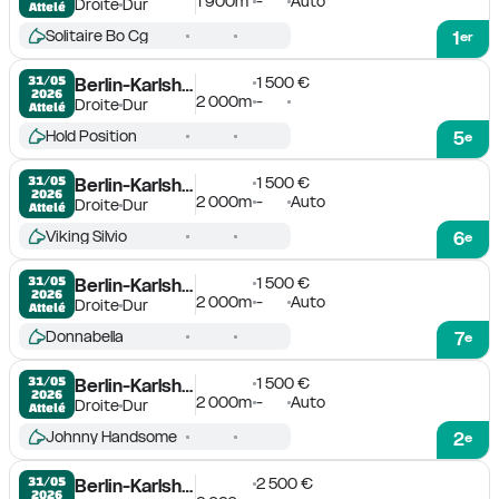
1 900m
-
Auto
Droite
Dur
Attelé
Solitaire Bo Cg
1
er
1 500 €
31/05

Berlin-Karlshorst
2026
2 000m
-
Droite
Dur
Attelé
Hold Position
5
e
1 500 €
31/05

Berlin-Karlshorst
2026
2 000m
-
Auto
Droite
Dur
Attelé
Viking Silvio
6
e
1 500 €
31/05

Berlin-Karlshorst
2026
2 000m
-
Auto
Droite
Dur
Attelé
Donnabella
7
e
1 500 €
31/05

Berlin-Karlshorst
2026
2 000m
-
Auto
Droite
Dur
Attelé
Johnny Handsome
2
e
2 500 €
31/05

Berlin-Karlshorst
2026