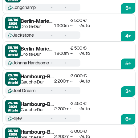
Longchamp
5
e
2 500 €
30/06

Berlin-Mariendorf
2026
1 900m
-
Auto
Droite
Dur
Attelé
Jackstone
4
e
2 500 €
30/06

Berlin-Mariendorf
2026
1 900m
-
Auto
Droite
Dur
Attelé
Johnny Handsome
5
e
3 000 €
25/06

Hambourg-Bahrenfeld
2026
2 200m
-
Auto
Gauche
Dur
Attelé
Joell Dream
3
e
3 450 €
25/06

Hambourg-Bahrenfeld
2026
2 200m
-
Auto
Gauche
Dur
Attelé
Kijev
6
e
3 000 €
25/06

Hambourg-Bahrenfeld
2026
2 200m
-
Auto
Gauche
Dur
Attelé