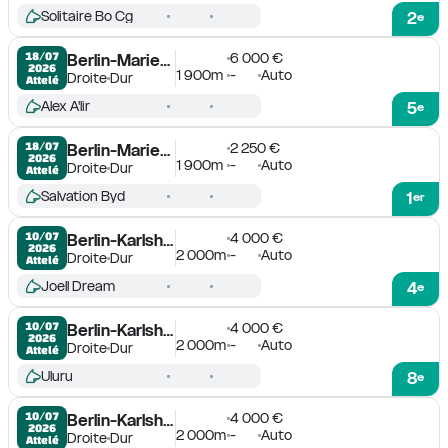
Solitaire Bo Cg
2
e
6 000 €
18/07

Berlin-Mariendorf
2026
1 900m
-
Auto
Droite
Dur
Attelé
Alex A'lir
5
e
2 250 €
18/07

Berlin-Mariendorf
2026
1 900m
-
Auto
Droite
Dur
Attelé
Salvation Byd
1
er
4 000 €
10/07

Berlin-Karlshorst
2026
2 000m
-
Auto
Droite
Dur
Attelé
Joell Dream
4
e
4 000 €
10/07

Berlin-Karlshorst
2026
2 000m
-
Auto
Droite
Dur
Attelé
Uluru
8
e
4 000 €
10/07

Berlin-Karlshorst
2026
2 000m
-
Auto
Droite
Dur
Attelé