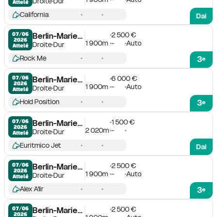
Droite
Dur
Attelé
California
Dai
2 500 €
07/06

Berlin-Mariendorf
2026
1 900m
-
Auto
Droite
Dur
Attelé
Rock Me
3
e
6 000 €
07/06

Berlin-Mariendorf
2026
1 900m
-
Auto
Droite
Dur
Attelé
Hold Position
3
e
1 500 €
07/06

Berlin-Mariendorf
2026
2 020m
-
Droite
Dur
Attelé
Euritmico Jet
Dai
2 500 €
07/06

Berlin-Mariendorf
2026
1 900m
-
Auto
Droite
Dur
Attelé
Alex A'lir
3
e
2 500 €
07/06

Berlin-Mariendorf
2026