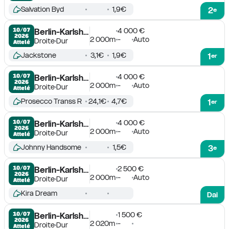
Salvation Byd
1,9€
2
e
4 000 €
10/07

Berlin-Karlshorst
2026
2 000m
-
Auto
Droite
Dur
Attelé
Jackstone
3,1€
1,9€
1
er
4 000 €
10/07

Berlin-Karlshorst
2026
2 000m
-
Auto
Droite
Dur
Attelé
Prosecco Transs R
24,1€
4,7€
1
er
4 000 €
10/07

Berlin-Karlshorst
2026
2 000m
-
Auto
Droite
Dur
Attelé
Johnny Handsome
1,5€
3
e
2 500 €
10/07

Berlin-Karlshorst
2026
2 000m
-
Auto
Droite
Dur
Attelé
Kira Dream
Dai
1 500 €
10/07

Berlin-Karlshorst
2026
2 020m
-
Droite
Dur
Attelé