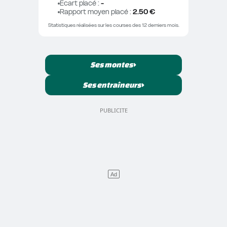
Ecart placé
 : 
-
Rapport moyen placé
 : 
2.50 €
Statistiques réalisées sur les courses des 12 derniers mois.
Ses montes
Ses entraîneurs