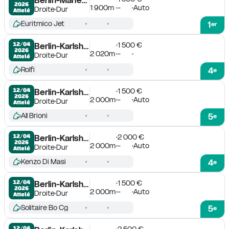
2026
1 900m
-
Auto
Droite
Dur
Attelé
Euritmico Jet
1
er
1 500 €
12/04

Berlin-Karlshorst
2026
2 020m
-
Droite
Dur
Attelé
Rolfi
4
e
1 500 €
12/04

Berlin-Karlshorst
2026
2 000m
-
Auto
Droite
Dur
Attelé
All Brioni
5
e
2 000 €
12/04

Berlin-Karlshorst
2026
2 000m
-
Auto
Droite
Dur
Attelé
Kenzo Di Masi
4
e
1 500 €
12/04

Berlin-Karlshorst
2026
2 000m
-
Auto
Droite
Dur
Attelé
Solitaire Bo Cg
5
e
2 500 €
12/04
