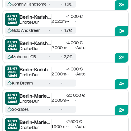
Johnny Handsome
1,5€
3
e
4 000 €
23/07

Berlin-Karlshorst
2026
2 020m
-
Droite
Dur
Attelé
Gold And Green
1,7€
3
e
4 000 €
23/07

Berlin-Karlshorst
2026
2 000m
-
Auto
Droite
Dur
Attelé
Maharani GB
2,2€
2
e
4 000 €
23/07

Berlin-Karlshorst
2026
2 000m
-
Auto
Droite
Dur
Attelé
Kira Dream
4
e
20 000 €
18/07

Berlin-Mariendorf
2026
2 000m
-
Droite
Dur
Attelé
Sokrates
2
e
2 500 €
18/07

Berlin-Mariendorf
2026
1 900m
-
Auto
Droite
Dur
Attelé