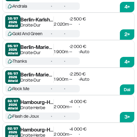
Andrala
4
e
2 500 €
10/07

Berlin-Karlshorst
2026
2 020m
-
Droite
Dur
Attelé
Gold And Green
2
e
2 000 €
05/07

Berlin-Mariendorf
2026
1 900m
-
Auto
Droite
Dur
Attelé
Thanks
4
e
2 250 €
05/07

Berlin-Mariendorf
2026
1 900m
-
Auto
Droite
Dur
Attelé
Rock Me
Dai
4 000 €
02/07

Hambourg-Horn
2026
2 000m
-
Droite
Herbe
Attelé
Flash de Joux
3
e
4 000 €
02/07

Hambourg-Horn
2026
2 000m
-
Droite
Herbe
Attelé