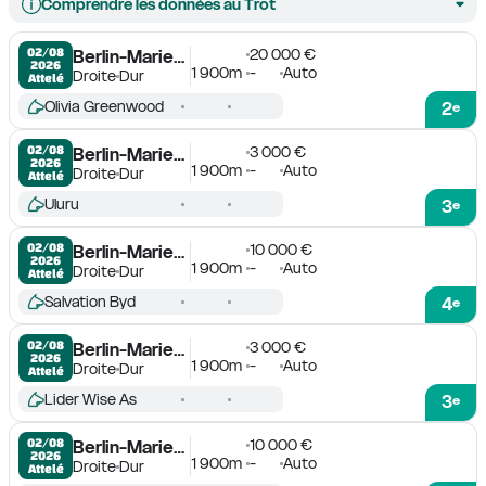
Comprendre les données au Trot
20 000 €
02/08

Berlin-Mariendorf
2026
1 900m
-
Auto
Droite
Dur
Attelé
Olivia Greenwood
2
e
3 000 €
02/08

Berlin-Mariendorf
2026
1 900m
-
Auto
Droite
Dur
Attelé
Uluru
3
e
10 000 €
02/08

Berlin-Mariendorf
2026
1 900m
-
Auto
Droite
Dur
Attelé
Salvation Byd
4
e
3 000 €
02/08

Berlin-Mariendorf
2026
1 900m
-
Auto
Droite
Dur
Attelé
Lider Wise As
3
e
10 000 €
02/08

Berlin-Mariendorf
2026
1 900m
-
Auto
Droite
Dur
Attelé