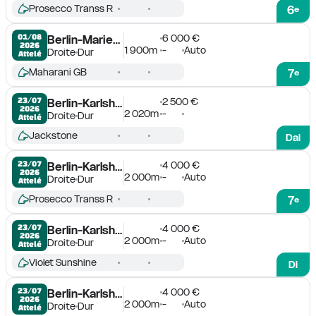
Prosecco Transs R
6
e
6 000 €
01/08

Berlin-Mariendorf
2026
1 900m
-
Auto
Droite
Dur
Attelé
Maharani GB
7
e
2 500 €
23/07

Berlin-Karlshorst
2026
2 020m
-
Droite
Dur
Attelé
Jackstone
Dai
4 000 €
23/07

Berlin-Karlshorst
2026
2 000m
-
Auto
Droite
Dur
Attelé
Prosecco Transs R
7
e
4 000 €
23/07

Berlin-Karlshorst
2026
2 000m
-
Auto
Droite
Dur
Attelé
Violet Sunshine
Di
4 000 €
23/07

Berlin-Karlshorst
2026
2 000m
-
Auto
Droite
Dur
Attelé