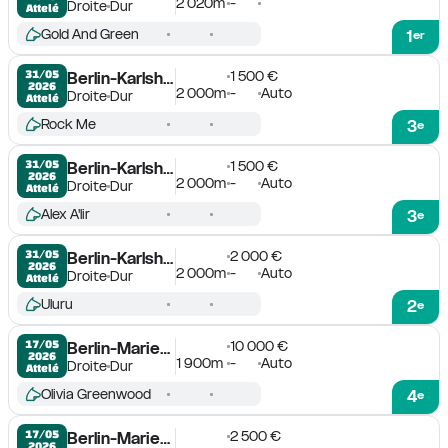
2 020m
-
Droite
Dur
Attelé
Gold And Green
1
er
1 500 €
31/05

Berlin-Karlshorst
2026
2 000m
-
Auto
Droite
Dur
Attelé
Rock Me
3
e
1 500 €
31/05

Berlin-Karlshorst
2026
2 000m
-
Auto
Droite
Dur
Attelé
Alex A'lir
3
e
2 000 €
31/05

Berlin-Karlshorst
2026
2 000m
-
Auto
Droite
Dur
Attelé
Uluru
2
e
10 000 €
17/05

Berlin-Mariendorf
2026
1 900m
-
Auto
Droite
Dur
Attelé
Olivia Greenwood
4
e
2 500 €
17/05

Berlin-Mariendorf
2026