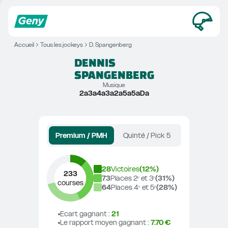
Accueil
Tous les jockeys
D. Spangenberg
DENNIS
SPANGENBERG
Musique
2a3a4a3a2a5a5aDa
Premium / PMH
Quinté / Pick 5
28
Victoires
(
12
%)
233
73
Places 2ᵉ et 3ᵉ
(
31
%)
courses
64
Places 4ᵉ et 5ᵉ
(
28
%)
Ecart gagnant
 : 
21
Le rapport moyen gagnant
 : 
7.70 €