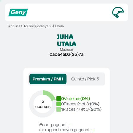
Accueil
Tous les jockeys
J. Utala
JUHA
UTALA
Musique
0aDa4aDa(25)7a
Premium / PMH
Quinté / Pick 5
0
Victoires
(
0
%)
5
0
Places 2ᵉ et 3ᵉ
(
0
%)
courses
1
Places 4ᵉ et 5ᵉ
(
20
%)
Ecart gagnant
 : 
-
Le rapport moyen gagnant
 : 
-