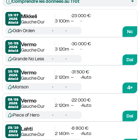
Comprendre les données au Trot
23 000 €
19/07

Mikkeli
2026
3 100m
-
Gauche
Dur
Attelé
Odin Orden
Nc
30 000 €
10/05

Vermo
2026
3 120m
-
Gauche
Dur
Attelé
Grande No Less
Dai
31 500 €
10/05

Vermo
2026
2 120m
-
Auto
Gauche
Dur
Attelé
Morison
4
e
22 000 €
09/05

Vermo
2026
2 120m
-
Auto
Gauche
Dur
Attelé
Piece of Hero
Dai
8 800 €
25/10

Lahti
2025
2 140m
-
Auto
Gauche
Dur
Attelé