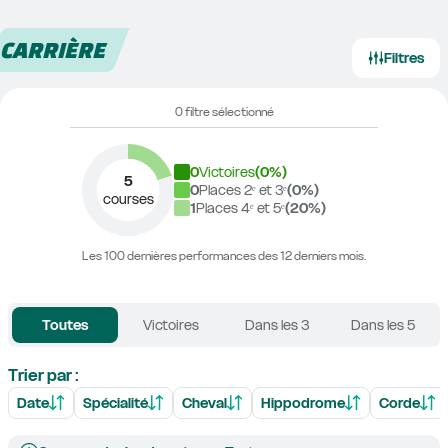
CARRIÈRE
Filtres
0 filtre sélectionné
0
Victoires
(
0
%)
5
0
Places 2ᵉ et 3ᵉ
(
0
%)
courses
1
Places 4ᵉ et 5ᵉ
(
20
%)
Les 100 dernières performances des 12 derniers mois.
Toutes
Victoires
Dans les 3
Dans les 5
Trier par :
Date
Spécialité
Cheval
Hippodrome
Corde