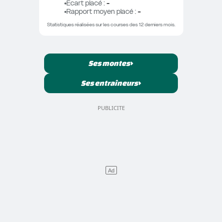
Ecart placé
 : 
-
Rapport moyen placé
 : 
-
Statistiques réalisées sur les courses des 12 derniers mois.
Ses montes
Ses entraîneurs