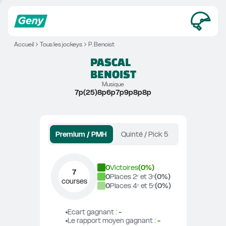
Accueil
Tous les jockeys
P. Benoist
PASCAL
BENOIST
Musique
7p(25)8p6p7p9p8p8p
Premium / PMH
Quinté / Pick 5
0
Victoires
(
0
%)
7
0
Places 2ᵉ et 3ᵉ
(
0
%)
courses
0
Places 4ᵉ et 5ᵉ
(
0
%)
Ecart gagnant
 : 
-
Le rapport moyen gagnant
 : 
-