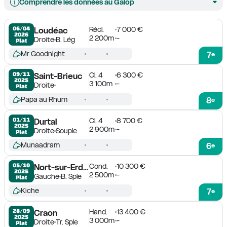
Comprendre les données au Galop
Récl.
7 000 €
06/04

Loudéac
2026
2 200m
-
Droite
B. Lég
Plat
Mr Goodnight
7
e
Cl. 4
6 300 €
09/11

Saint-Brieuc
2025
3 100m
-
Droite
Plat
Papa au Rhum
8
e
Cl. 4
8 700 €
01/11

Durtal
2025
2 900m
-
Droite
Souple
Plat
Munaadram
6
e
Cond.
10 300 €
05/10

Nort-sur-Erdre
2025
2 500m
-
Gauche
B. Sple
Plat
Kiche
7
e
Hand.
13 400 €
28/09

Craon
2025
3 000m
-
Droite
Tr. Sple
Plat