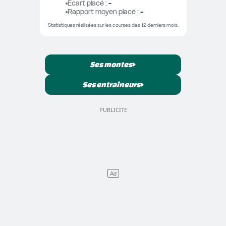
Ecart placé
 : 
-
Rapport moyen placé
 : 
-
Statistiques réalisées sur les courses des 12 derniers mois.
Ses montes
Ses entraîneurs