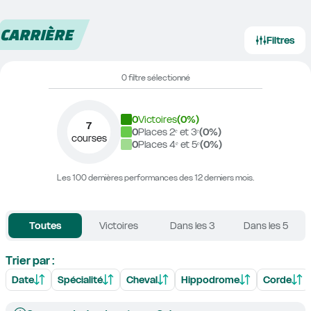
CARRIÈRE
Filtres
0 filtre sélectionné
0
Victoires
(
0
%)
7
0
Places 2ᵉ et 3ᵉ
(
0
%)
courses
0
Places 4ᵉ et 5ᵉ
(
0
%)
Les 100 dernières performances des 12 derniers mois.
Toutes
Victoires
Dans les 3
Dans les 5
Trier par :
Date
Spécialité
Cheval
Hippodrome
Corde