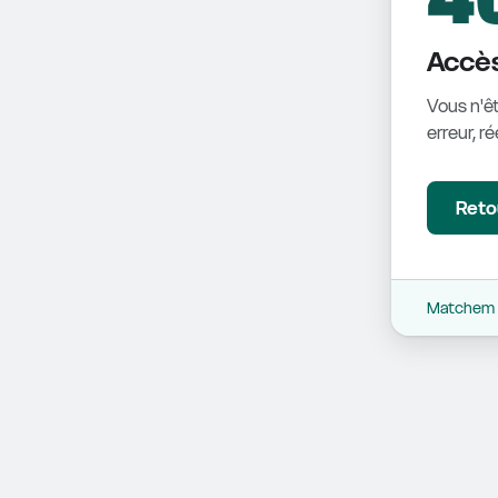
Accès
Vous n'êt
erreur, r
Retou
Matchem -