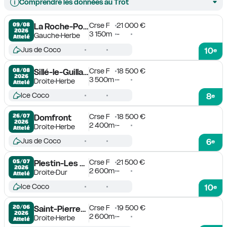
Comprendre les données au Trot
Crse F
21 000 €
09/08

La Roche-Posay
2026
3 150m
-
Gauche
Herbe
Attelé
Jus de Coco
10
e
Crse F
18 500 €
08/08

Sillé-le-Guillaume
2026
3 500m
-
Droite
Herbe
Attelé
Ice Coco
8
e
Crse F
18 500 €
26/07

Domfront
2026
2 400m
-
Droite
Herbe
Attelé
Jus de Coco
6
e
Crse F
21 500 €
05/07

Plestin-Les Grèves
2026
2 600m
-
Droite
Dur
Attelé
Ice Coco
10
e
Crse F
19 500 €
20/06

Saint-Pierre-la-Cour
2026
2 600m
-
Droite
Herbe
Attelé