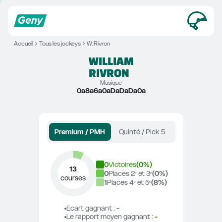
Accueil
Tous les jockeys
W. Rivron
WILLIAM
RIVRON
Musique
0a8a6a0aDaDaDa0a
Premium / PMH
Quinté / Pick 5
0
Victoires
(
0
%)
13
0
Places 2ᵉ et 3ᵉ
(
0
%)
courses
1
Places 4ᵉ et 5ᵉ
(
8
%)
Ecart gagnant
 : 
-
Le rapport moyen gagnant
 : 
-