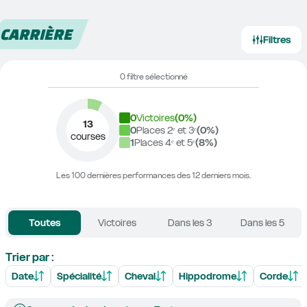
CARRIÈRE
Filtres
0 filtre sélectionné
0
Victoires
(
0
%)
13
0
Places 2ᵉ et 3ᵉ
(
0
%)
courses
1
Places 4ᵉ et 5ᵉ
(
8
%)
Les 100 dernières performances des 12 derniers mois.
Toutes
Victoires
Dans les 3
Dans les 5
Trier par :
Date
Spécialité
Cheval
Hippodrome
Corde