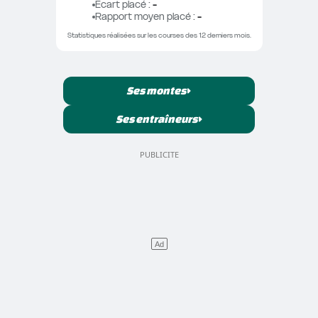
Ecart placé
 : 
-
Rapport moyen placé
 : 
-
Statistiques réalisées sur les courses des 12 derniers mois.
Ses montes
Ses entraîneurs