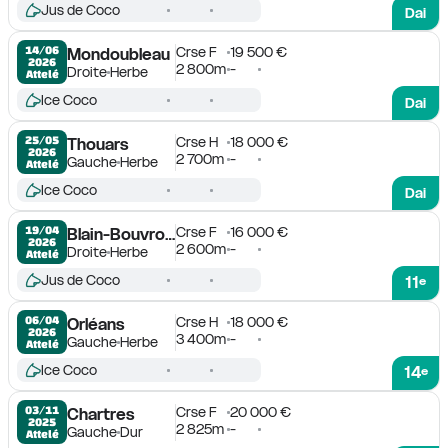
Jus de Coco
Dai
Crse F
19 500 €
14/06

Mondoubleau
2026
2 800m
-
Droite
Herbe
Attelé
Ice Coco
Dai
Crse H
18 000 €
25/05

Thouars
2026
2 700m
-
Gauche
Herbe
Attelé
Ice Coco
Dai
Crse F
16 000 €
19/04

Blain-Bouvron-Le Gâvre
2026
2 600m
-
Droite
Herbe
Attelé
Jus de Coco
11
e
Crse H
18 000 €
06/04

Orléans
2026
3 400m
-
Gauche
Herbe
Attelé
Ice Coco
14
e
Crse F
20 000 €
03/11

Chartres
2025
2 825m
-
Gauche
Dur
Attelé