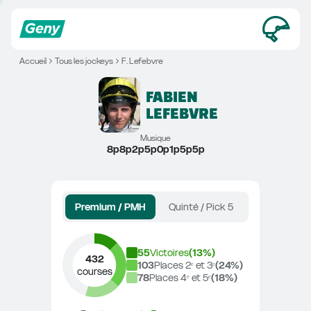
Accueil
Tous les jockeys
F. Lefebvre
FABIEN
LEFEBVRE
Musique
8p8p2p5p0p1p5p5p
Premium / PMH
Quinté / Pick 5
55
Victoires
(
13
%)
432
103
Places 2ᵉ et 3ᵉ
(
24
%)
courses
78
Places 4ᵉ et 5ᵉ
(
18
%)