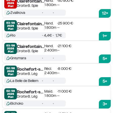
Hand.
50 900 €
Clairefontaine-Deauville
2026
1 800m
-
Droite
B. Sple
Plat
Zvalikova
12
e
Hand.
25 900 €
03/08

Clairefontaine-Deauville
2026
1 800m
-
Droite
B. Sple
Plat
Rio
4,4€
1,7€
1
er
Hand.
21 100 €
03/08

Clairefontaine-Deauville
2026
2 400m
-
Droite
B. Sple
Plat
Greymara
5
e
Récl.
8 000 €
02/08

Rochefort-sur-Loire
2026
2 400m
-
Droite
B. Lég
Plat
La Belle de Bellem
5
e
Maid.
11 000 €
02/08

Rochefort-sur-Loire
2026
1 800m
-
Droite
B. Lég
Plat
Bichoko
3
e