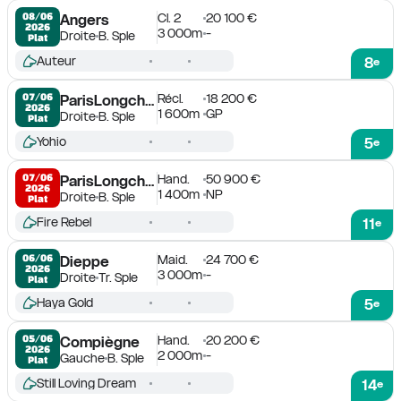
Cl. 2
20 100 €
08/06

Angers
2026
3 000m
-
Droite
B. Sple
Plat
Auteur
8
e
Récl.
18 200 €
07/06

ParisLongchamp
2026
1 600m
GP
Droite
B. Sple
Plat
Yohio
5
e
Hand.
50 900 €
07/06

ParisLongchamp
2026
1 400m
NP
Droite
B. Sple
Plat
Fire Rebel
11
e
Maid.
24 700 €
06/06

Dieppe
2026
3 000m
-
Droite
Tr. Sple
Plat
Haya Gold
5
e
Hand.
20 200 €
05/06

Compiègne
2026
2 000m
-
Gauche
B. Sple
Plat
Still Loving Dream
14
e