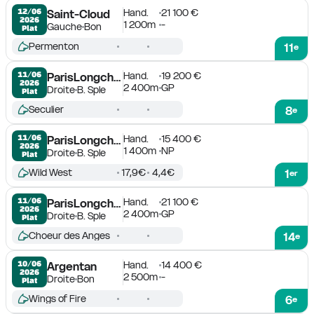
Hand.
21 100 €
12/06

Saint-Cloud
2026
1 200m
-
Gauche
Bon
Plat
Permenton
11
e
Hand.
19 200 €
11/06

ParisLongchamp
2026
2 400m
GP
Droite
B. Sple
Plat
Seculier
8
e
Hand.
15 400 €
11/06

ParisLongchamp
2026
1 400m
NP
Droite
B. Sple
Plat
Wild West
17,9€
4,4€
1
er
Hand.
21 100 €
11/06

ParisLongchamp
2026
2 400m
GP
Droite
B. Sple
Plat
Choeur des Anges
14
e
Hand.
14 400 €
10/06

Argentan
2026
2 500m
-
Droite
Bon
Plat
Wings of Fire
6
e