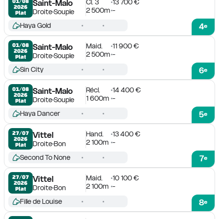
Cl. 3
13 700 €
01/08

Saint-Malo
2026
2 500m
-
Droite
Souple
Plat
Haya Gold
4
e
Maid.
11 900 €
01/08

Saint-Malo
2026
2 500m
-
Droite
Souple
Plat
Sin City
6
e
Récl.
14 400 €
01/08

Saint-Malo
2026
1 600m
-
Droite
Souple
Plat
Haya Dancer
5
e
Hand.
13 400 €
27/07

Vittel
2026
2 100m
-
Droite
Bon
Plat
Second To None
7
e
Maid.
10 100 €
27/07

Vittel
2026
2 100m
-
Droite
Bon
Plat
Fille de Louise
8
e