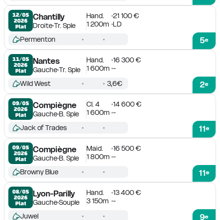
Hand.
21 100 €
12/05

Chantilly
2026
1 200m
LD
Droite
Tr. Sple
Plat
Permenton
5
e
Hand.
16 300 €
11/05

Nantes
2026
1 600m
-
Gauche
Tr. Sple
Plat
Wild West
3,6€
2
e
Cl. 4
14 600 €
09/05

Compiègne
2026
1 600m
-
Gauche
B. Sple
Plat
Jack of Trades
11
e
Maid.
16 500 €
09/05

Compiègne
2026
1 800m
-
Gauche
B. Sple
Plat
Browny Blue
11
e
Hand.
13 400 €
08/05

Lyon-Parilly
2026
3 150m
-
Gauche
Souple
Plat
Juwel
9
e