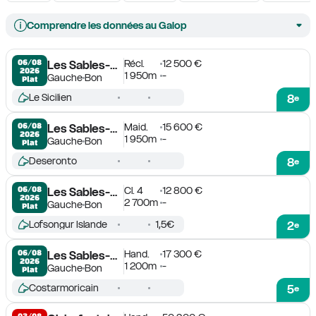
Comprendre les données au Galop
Récl.
12 500 €
06/08

Les Sables-d'Olonne
2026
1 950m
-
Gauche
Bon
Plat
Le Sicilien
8
e
Maid.
15 600 €
06/08

Les Sables-d'Olonne
2026
1 950m
-
Gauche
Bon
Plat
Deseronto
8
e
Cl. 4
12 800 €
06/08

Les Sables-d'Olonne
2026
2 700m
-
Gauche
Bon
Plat
Lofsongur Islande
1,5€
2
e
Hand.
17 300 €
06/08

Les Sables-d'Olonne
2026
1 200m
-
Gauche
Bon
Plat
Costarmoricain
5
e
03/08
