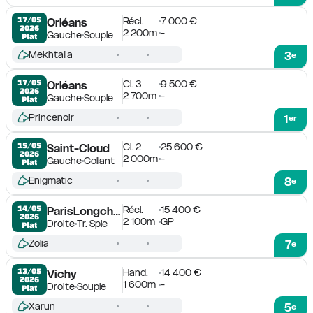
Récl.
7 000 €
17/05

Orléans
2026
2 200m
-
Gauche
Souple
Plat
Mekhtalia
3
e
Cl. 3
9 500 €
17/05

Orléans
2026
2 700m
-
Gauche
Souple
Plat
Princenoir
1
er
Cl. 2
25 600 €
15/05

Saint-Cloud
2026
2 000m
-
Gauche
Collant
Plat
Enigmatic
8
e
Récl.
15 400 €
14/05

ParisLongchamp
2026
2 100m
GP
Droite
Tr. Sple
Plat
Zolia
7
e
Hand.
14 400 €
13/05

Vichy
2026
1 600m
-
Droite
Souple
Plat
Xarun
5
e