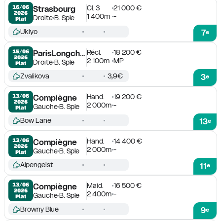
Cl. 3
21 000 €
16/06

Strasbourg
2026
1 400m
-
Droite
B. Sple
Plat
Ukiyo
7
e
Récl.
18 200 €
15/06

ParisLongchamp
2026
2 100m
MP
Droite
B. Sple
Plat
Zvalikova
3,9€
3
e
Hand.
19 200 €
13/06

Compiègne
2026
2 000m
-
Gauche
B. Sple
Plat
Bow Lane
13
e
Hand.
14 400 €
13/06

Compiègne
2026
2 000m
-
Gauche
B. Sple
Plat
Alpengeist
11
e
Maid.
16 500 €
13/06

Compiègne
2026
2 400m
-
Gauche
B. Sple
Plat
Browny Blue
9
e