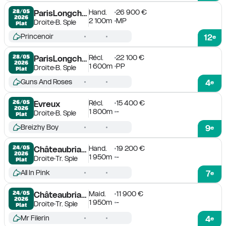
Hand.
26 900 €
28/05

ParisLongchamp
2026
2 100m
MP
Droite
B. Sple
Plat
Princenoir
12
e
Récl.
22 100 €
28/05

ParisLongchamp
2026
1 600m
PP
Droite
B. Sple
Plat
Guns And Roses
4
e
Récl.
15 400 €
26/05

Evreux
2026
1 800m
-
Droite
B. Sple
Plat
Breizhy Boy
9
e
Hand.
19 200 €
24/05

Châteaubriant
2026
1 950m
-
Droite
Tr. Sple
Plat
All In Pink
7
e
Maid.
11 900 €
24/05

Châteaubriant
2026
1 950m
-
Droite
Tr. Sple
Plat
Mr Filerin
4
e