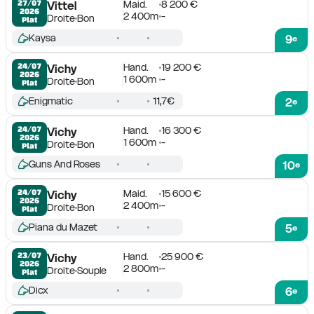
Maid.
8 200 €
27/07

Vittel
2026
2 400m
-
Droite
Bon
Plat
Kaysa
9
e
Hand.
19 200 €
24/07

Vichy
2026
1 600m
-
Droite
Bon
Plat
Enigmatic
11,7€
2
e
Hand.
16 300 €
24/07

Vichy
2026
1 600m
-
Droite
Bon
Plat
Guns And Roses
10
e
Maid.
15 600 €
24/07

Vichy
2026
2 400m
-
Droite
Bon
Plat
Piana du Mazet
5
e
Hand.
25 900 €
23/07

Vichy
2026
2 800m
-
Droite
Souple
Plat
Dicx
6
e