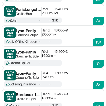
Récl.
15 400 €
30/04

ParisLongchamp
2026
2 100m
MP
Droite
Bon
Plat
Zolia
3,1€
3
e
Hand.
13 000 €
29/04

Lyon-Parilly
2026
2 000m
-
Gauche
Souple
Plat
Lily Ofthe Kingdon
13
e
Récl.
15 400 €
29/04

Lyon-Parilly
2026
1 600m
-
Gauche
Tr. Sple
Plat
Dream Op Fal
7
e
Cl. 4
12 800 €
29/04

Lyon-Parilly
2026
2 400m
-
Gauche
Tr. Sple
Plat
Lofsongur Islande
8
e
Hand.
15 400 €
27/04

Bordeaux-Le Bouscat
2026
1 600m
-
Droite
B. Sple
Plat
Xarun
3,1€
e