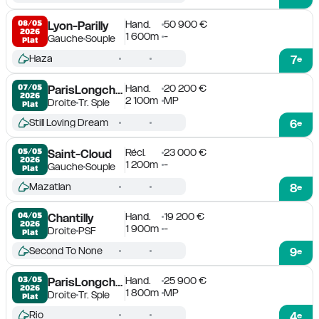
Hand.
50 900 €
08/05

Lyon-Parilly
2026
1 600m
-
Gauche
Souple
Plat
Haza
7
e
Hand.
20 200 €
07/05

ParisLongchamp
2026
2 100m
MP
Droite
Tr. Sple
Plat
Still Loving Dream
6
e
Récl.
23 000 €
05/05

Saint-Cloud
2026
1 200m
-
Gauche
Souple
Plat
Mazatlan
8
e
Hand.
19 200 €
04/05

Chantilly
2026
1 900m
-
Droite
PSF
Plat
Second To None
9
e
Hand.
25 900 €
03/05

ParisLongchamp
2026
1 800m
MP
Droite
Tr. Sple
Plat
Rio
4
e