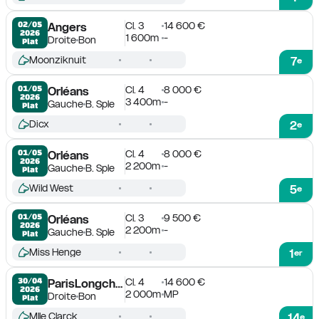
Cl. 3
14 600 €
02/05

Angers
2026
1 600m
-
Droite
Bon
Plat
Moonziknuit
7
e
Cl. 4
8 000 €
01/05

Orléans
2026
3 400m
-
Gauche
B. Sple
Plat
Dicx
2
e
Cl. 4
8 000 €
01/05

Orléans
2026
2 200m
-
Gauche
B. Sple
Plat
Wild West
5
e
Cl. 3
9 500 €
01/05

Orléans
2026
2 200m
-
Gauche
B. Sple
Plat
Miss Henge
1
er
Cl. 4
14 600 €
30/04

ParisLongchamp
2026
2 000m
MP
Droite
Bon
Plat
Mlle Clarck
14
e