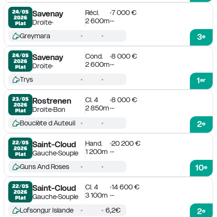
Récl.
7 000 €
24/05

Savenay
2026
2 600m
-
Droite
Plat
Greymara
3
e
Cond.
8 000 €
24/05

Savenay
2026
2 600m
-
Droite
Plat
Trys
1
er
Cl. 4
8 000 €
23/05

Rostrenen
2026
2 850m
-
Droite
Bon
Plat
Bouclète d Auteuil
2
e
Hand.
20 200 €
22/05

Saint-Cloud
2026
1 200m
-
Gauche
Souple
Plat
Guns And Roses
10
e
Cl. 4
14 600 €
22/05

Saint-Cloud
2026
3 100m
-
Gauche
Souple
Plat
Lofsongur Islande
6,2€
2
e