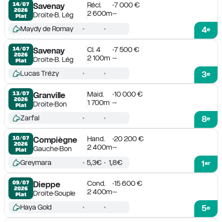
Récl.
7 000 €
14/07

Savenay
2026
2 600m
-
Droite
B. Lég
Plat
Maydy de Romay
4
e
Cl. 4
7 500 €
14/07

Savenay
2026
2 100m
-
Droite
B. Lég
Plat
Lucas Trézy
3
e
Maid.
10 000 €
13/07

Granville
2026
1 700m
-
Droite
Bon
Plat
Zarfal
8
e
Hand.
20 200 €
10/07

Compiègne
2026
2 400m
-
Gauche
Bon
Plat
Greymara
5,3€
1,8€
1
er
Cond.
15 600 €
09/07

Dieppe
2026
2 400m
-
Droite
Souple
Plat
Haya Gold
5
e