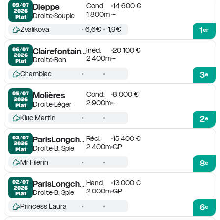
Cond.
14 600 €
09/07

Dieppe
2026
1 800m
-
Droite
Souple
Plat
Zvalikova
6,6€
1,9€
1
er
Inéd.
20 100 €
06/07

Clairefontaine-Deauville
2026
2 400m
-
Droite
Bon
Plat
Chamblac
3
e
Cond.
8 000 €
05/07

Molières
2026
2 900m
-
Droite
Léger
Plat
Kluc Martin
2
e
Récl.
15 400 €
02/07

ParisLongchamp
2026
2 400m
GP
Droite
B. Sple
Plat
Mr Filerin
8
e
Hand.
13 000 €
02/07

ParisLongchamp
2026
2 000m
GP
Droite
B. Sple
Plat
Princess Laura
6
e