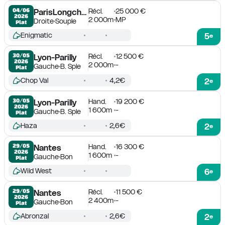
Récl.
25 000 €
04/06

ParisLongchamp
2026
2 000m
MP
Droite
Souple
Plat
Enigmatic
5
e
Récl.
12 500 €
30/05

Lyon-Parilly
2026
2 000m
-
Gauche
B. Sple
Plat
Chop Val
4,2€
2
e
Hand.
19 200 €
30/05

Lyon-Parilly
2026
1 600m
-
Gauche
B. Sple
Plat
Haza
2,6€
2
e
Hand.
16 300 €
29/05

Nantes
2026
1 600m
-
Gauche
Bon
Plat
Wild West
6
e
Récl.
11 500 €
29/05

Nantes
2026
2 400m
-
Gauche
Bon
Plat
Abronzal
2,6€
2
e