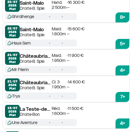
Hand.
16 300 €
22/07

Saint-Malo
2026
2 500m
-
Droite
B. Sple
Plat
Shirdihenge
8
e
Maid.
15 600 €
22/07

Saint-Malo
2026
1 800m
-
Droite
B. Sple
Plat
Haya Sam
5
e
Maid.
11 900 €
21/07

Châteaubriant
2026
1 950m
-
Droite
B. Sple
Plat
Mr Filerin
4
e
Cl. 3
14 600 €
21/07

Châteaubriant
2026
1 950m
-
Droite
B. Sple
Plat
Trys
7
e
Récl.
11 500 €
15/07

La Teste-de-Buch
2026
1 600m
-
Droite
Bon
Plat
Une Aventure
4
e