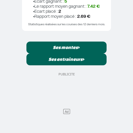
Ecart gagnant
 : 
5
Le rapport moyen gagnant
 : 
7.42 €
Ecart placé
 : 
2
Rapport moyen placé
 : 
2.69 €
Statistiques réalisées sur les courses des 12 derniers mois.
Ses montes
Ses entraîneurs