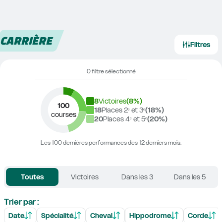
CARRIÈRE
Filtres
0 filtre sélectionné
8
Victoires
(
8
%)
100
18
Places 2ᵉ et 3ᵉ
(
18
%)
courses
20
Places 4ᵉ et 5ᵉ
(
20
%)
Les 100 dernières performances des 12 derniers mois.
Toutes
Victoires
Dans les 3
Dans les 5
Trier par :
Date
Spécialité
Cheval
Hippodrome
Corde