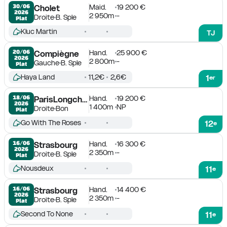
Maid.
19 200 €
30/06

Cholet
2026
2 950m
-
Droite
B. Sple
Plat
Kluc Martin
TJ
Hand.
25 900 €
20/06

Compiègne
2026
2 800m
-
Gauche
B. Sple
Plat
Haya Land
11,2€
2,6€
1
er
Hand.
19 200 €
18/06

ParisLongchamp
2026
1 400m
NP
Droite
Bon
Plat
Go With The Roses
12
e
Hand.
16 300 €
16/06

Strasbourg
2026
2 350m
-
Droite
B. Sple
Plat
Nousdeux
11
e
Hand.
14 400 €
16/06

Strasbourg
2026
2 350m
-
Droite
B. Sple
Plat
Second To None
11
e