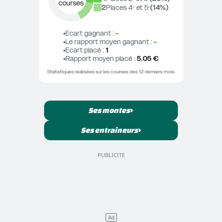
courses
2
Places 4ᵉ et 5ᵉ
(
14
%)
Ecart gagnant
 : 
-
Le rapport moyen gagnant
 : 
-
Ecart placé
 : 
1
Rapport moyen placé
 : 
5.05 €
Statistiques réalisées sur les courses des 12 derniers mois.
Ses montes
Ses entraîneurs