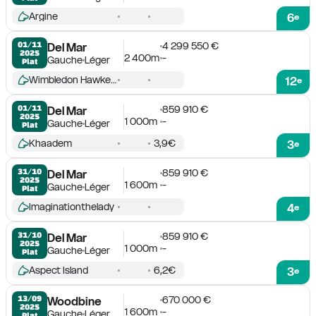
Argine
6
e
4 299 550 €
01/11

Del Mar
2025
2 400m
-
Gauche
Léger
Plat
Wimbledon Hawkeye
12
e
859 910 €
01/11

Del Mar
2025
1 000m
-
Gauche
Léger
Plat
Khaadem
3,9€
3
e
859 910 €
31/10

Del Mar
2025
1 600m
-
Gauche
Léger
Plat
Imaginationthelady
4
e
859 910 €
31/10

Del Mar
2025
1 000m
-
Gauche
Léger
Plat
Aspect Island
6,2€
3
e
670 000 €
13/09

Woodbine
2025
1 600m
-
Gauche
Léger
Plat