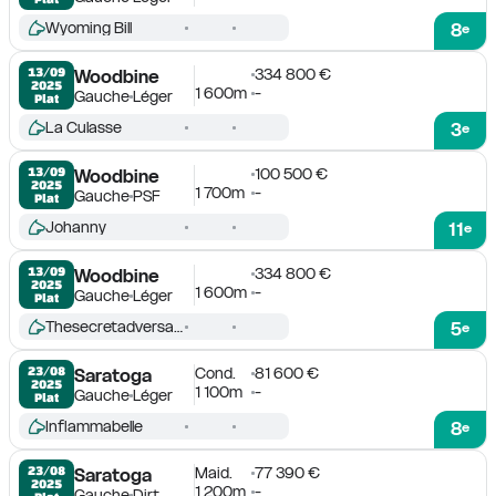
Wyoming Bill
8
e
334 800 €
13/09

Woodbine
2025
1 600m
-
Gauche
Léger
Plat
La Culasse
3
e
100 500 €
13/09

Woodbine
2025
1 700m
-
Gauche
PSF
Plat
Johanny
11
e
334 800 €
13/09

Woodbine
2025
1 600m
-
Gauche
Léger
Plat
Thesecretadversary
5
e
Cond.
81 600 €
23/08

Saratoga
2025
1 100m
-
Gauche
Léger
Plat
Inflammabelle
8
e
Maid.
77 390 €
23/08

Saratoga
2025
1 200m
-
Gauche
Dirt