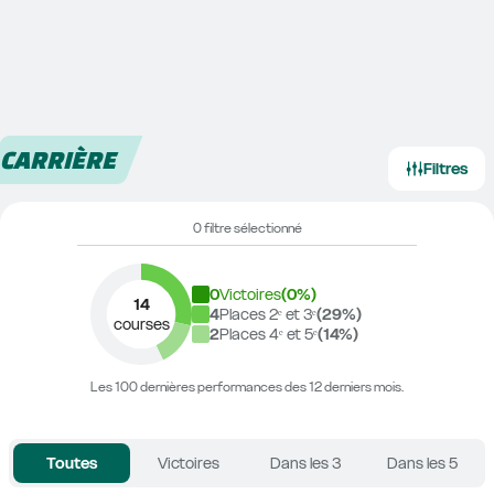
CARRIÈRE
Filtres
0 filtre sélectionné
0
Victoires
(
0
%)
14
4
Places 2ᵉ et 3ᵉ
(
29
%)
courses
2
Places 4ᵉ et 5ᵉ
(
14
%)
Les 100 dernières performances des 12 derniers mois.
Toutes
Victoires
Dans les 3
Dans les 5