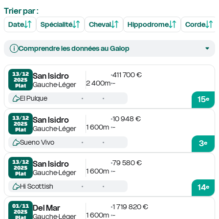
Trier par :
Date
Spécialité
Cheval
Hippodrome
Corde
Comprendre les données au Galop
411 700 €
13/12

San Isidro
2025
2 400m
-
Gauche
Léger
Plat
El Pulque
15
e
10 948 €
13/12

San Isidro
2025
1 600m
-
Gauche
Léger
Plat
Sueno Vivo
3
e
79 580 €
13/12

San Isidro
2025
1 600m
-
Gauche
Léger
Plat
Hi Scottish
14
e
1 719 820 €
01/11

Del Mar
2025
1 600m
-
Gauche
Léger
Plat