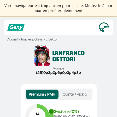
Votre navigateur est trop ancien pour ce site. Mettez-le à jour
pour en profiter pleinement.
Accueil
Tous les jockeys
L. Dettori
LANFRANCO
DETTORI
Musique
(25)0p3p0p6p0p3p4p3p
Premium / PMH
Quinté / Pick 5
0
Victoires
(
0
%)
14
4
Places 2ᵉ et 3ᵉ
(
29
%)