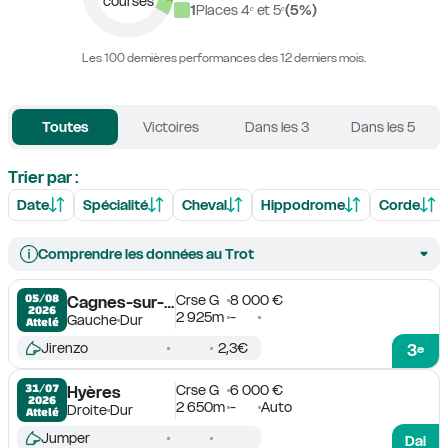
courses
1
Places 4ᵉ et 5ᵉ
(
5
%)
Les 100 dernières performances des 12 derniers mois.
Toutes
Victoires
Dans les 3
Dans les 5
Trier par :
Date
Spécialité
Cheval
Hippodrome
Corde
Comprendre les données au Trot
Crse G
8 000 €
05/08

Cagnes-sur-Mer
2026
2 925m
-
Gauche
Dur
Attelé
Jirenzo
2,3€
3
e
Crse G
6 000 €
31/07

Hyères
2026
2 650m
-
Auto
Droite
Dur
Attelé
Jumper
Dai