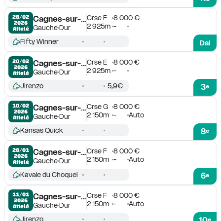
Crse F
8 000 €
28/02

Cagnes-sur-Mer
2026
2 925m
-
Gauche
Dur
Attelé
Fifty Winner
Dai
Crse E
8 000 €
20/02

Cagnes-sur-Mer
2026
2 925m
-
Gauche
Dur
Attelé
Jirenzo
5,9€
3
e
Crse G
8 000 €
10/02

Cagnes-sur-Mer
2026
2 150m
-
Auto
Gauche
Dur
Attelé
Kansas Quick
8
e
Crse F
8 000 €
28/01

Cagnes-sur-Mer
2026
2 150m
-
Auto
Gauche
Dur
Attelé
Kavale du Choquel
6
e
Crse F
8 000 €
11/01

Cagnes-sur-Mer
2026
2 150m
-
Auto
Gauche
Dur
Attelé
Jirenzo
10
e