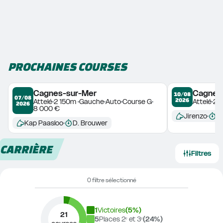
PROCHAINES COURSES
Cagnes-sur-Mer
Cagnes
10/08
07/08
2026
Attelé
2 150m 
Gauche
Auto
Course G
Attelé
2 
2026
8 000 €
Jirenzo
C
Kap Paasloo
D. Brouwer
CARRIÈRE
Filtres
0 filtre sélectionné
1
Victoires
(
5
%)
21
5
Places 2ᵉ et 3ᵉ
(
24
%)