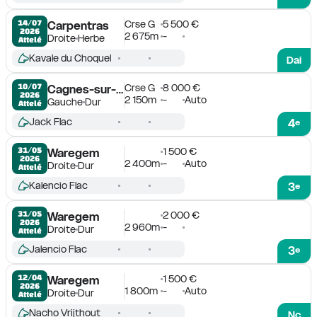
Crse G
5 500 €
14/07

Carpentras
2026
2 675m
-
Droite
Herbe
Attelé
Kavale du Choquel
Dai
Crse G
8 000 €
10/07

Cagnes-sur-Mer
2026
2 150m
-
Auto
Gauche
Dur
Attelé
Jack Flac
4
e
1 500 €
31/05

Waregem
2026
2 400m
-
Auto
Droite
Dur
Attelé
Kalencio Flac
3
e
2 000 €
31/05

Waregem
2026
2 960m
-
Droite
Dur
Attelé
Jalencio Flac
3
e
1 500 €
12/04

Waregem
2026
1 800m
-
Auto
Droite
Dur
Attelé
Nacho Vrijthout
Nc