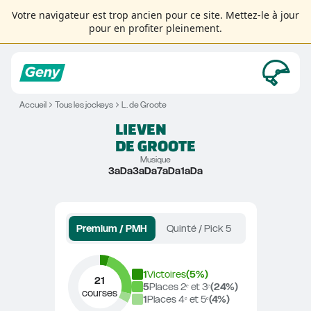
Votre navigateur est trop ancien pour ce site. Mettez-le à jour
pour en profiter pleinement.
Accueil
Tous les jockeys
L. de Groote
LIEVEN
DE GROOTE
Musique
3aDa3aDa7aDa1aDa
Premium / PMH
Quinté / Pick 5
1
Victoires
(
5
%)
21
5
Places 2ᵉ et 3ᵉ
(
24
%)
courses
1
Places 4ᵉ et 5ᵉ
(
4
%)