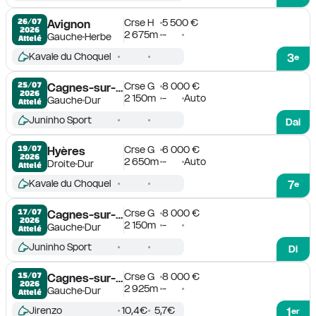
Crse H
5 500 €
26/07

Avignon
2026
2 675m
-
Gauche
Herbe
Attelé
Kavale du Choquel
3
e
Crse G
8 000 €
25/07

Cagnes-sur-Mer
2026
2 150m
-
Auto
Gauche
Dur
Attelé
Juninho Sport
Dai
Crse G
6 000 €
19/07

Hyères
2026
2 650m
-
Auto
Droite
Dur
Attelé
Kavale du Choquel
7
e
Crse G
8 000 €
17/07

Cagnes-sur-Mer
2026
2 150m
-
Gauche
Dur
Attelé
Juninho Sport
Di
Crse G
8 000 €
15/07

Cagnes-sur-Mer
2026
2 925m
-
Gauche
Dur
Attelé
Jirenzo
10,4€
5,7€
1
er